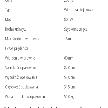
Cena
2001 zł
Typ
Wiertarka stojakowa
Moc
800 W
Rodzaj uchwytu
Szybkomocujące
Max. średnica wiercenia
16 mm
Liczba prędkości
1
Wiercenie w drewnie
80 mm
Szerokość opakowania
82.0 cm
Wysokość opakowania
52.0 cm
Głębokość opakowania
31.5 cm
Waga produktu w opakowaniu
51.0 kg