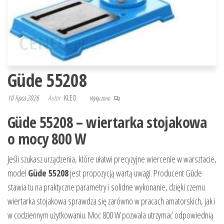
Güde 55208
10 lipca 2026
Autor
KLEO
Wyłączono
Güde 55208 – wiertarka stojakowa
o mocy 800 W
Jeśli szukasz urządzenia, które ułatwi precyzyjne wiercenie w warsztacie,
model
Güde 55208
jest propozycją wartą uwagi. Producent Güde
stawia tu na praktyczne parametry i solidne wykonanie, dzięki czemu
wiertarka stojakowa sprawdza się zarówno w pracach amatorskich, jak i
w codziennym użytkowaniu. Moc 800 W pozwala utrzymać odpowiednią