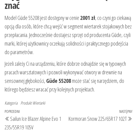
znać
Model Güde 55208 jest dostępny w cenie
2001 zł
, co czyni go ciekawą
opcją dla osób, które chcą wejść w segment wiertarek stojakowych bez
przepłacania. Jednocześnie dostajesz sprzęt od producenta Güde, czyli
marki, której użytkownicy oczekują solidności i praktycznego podejścia
do parametrów.
Jeżeli zależy Ci na urządzeniu, które dobrze odnajdzie się w typowych
pracach warsztatowych i pozwoli wykonywać otwory w drewnie na
sensownej głębokości,
Güde 55208
może stać się narzędziem, do
którego będziesz wracać przy kolejnych projektach.
Kategoria
Produkt
Wiertarki
Nawigacja
Poprzedni
POPRZEDNI
NASTĘPNY
Na
Sailun Ice Blazer Alpine Evo 1
Kormoran Snow 225/65R17 102T
wpisu
wpis
wp
235/55R19 105V