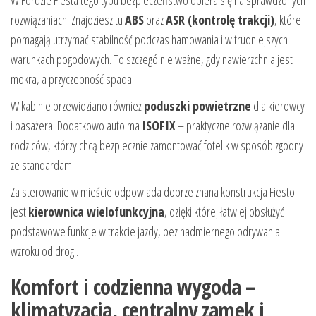
rozwiązaniach. Znajdziesz tu
ABS
oraz
ASR (kontrolę trakcji)
, które
pomagają utrzymać stabilność podczas hamowania i w trudniejszych
warunkach pogodowych. To szczególnie ważne, gdy nawierzchnia jest
mokra, a przyczepność spada.
W kabinie przewidziano również
poduszki powietrzne
dla kierowcy
i pasażera. Dodatkowo auto ma
ISOFIX
– praktyczne rozwiązanie dla
rodziców, którzy chcą bezpiecznie zamontować fotelik w sposób zgodny
ze standardami.
Za sterowanie w mieście odpowiada dobrze znana konstrukcja Fiesto:
jest
kierownica wielofunkcyjna
, dzięki której łatwiej obsłużyć
podstawowe funkcje w trakcie jazdy, bez nadmiernego odrywania
wzroku od drogi.
Komfort i codzienna wygoda –
klimatyzacja, centralny zamek i