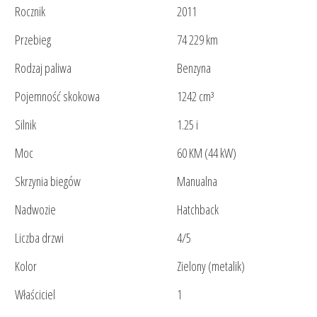
Rocznik
2011
Przebieg
74 229 km
Rodzaj paliwa
Benzyna
Pojemność skokowa
1242 cm³
Silnik
1.25 i
Moc
60 KM (44 kW)
Skrzynia biegów
Manualna
Nadwozie
Hatchback
Liczba drzwi
4/5
Kolor
Zielony (metalik)
Właściciel
1