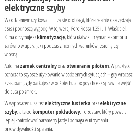
elektryczne szyby
W codziennym użytkowaniu liczą się drobiazgi, które realnie oszczędzają
czas i podnoszą wygodę. W tej wersji Ford Fiesta 1.25 i , 1. Właściciel,
Klima otrzymujesz
klimatyzację
, która ułatwia utrzymanie komfortu
zarówno w upały, jak i podczas zmiennych warunków jesienią czy
wiosną.
Auto ma
zamek centralny
oraz
otwieranie pilotem
. W praktyce
oznacza to szybsze użytkowanie w codziennych sytuacjach – gdy wracasz
z zakupami, gdy parkujesz w pośpiechu albo gdy chcesz sprawnie wejść
do auta po zmroku.
W wyposażeniu są też
elektryczne lusterka
oraz
elektryczne
szyby
, a także
komputer pokładowy
. To zestaw, który pozwala
lepiej kontrolować parametry jazdy i pomaga w utrzymaniu
przewidywalności spalania.