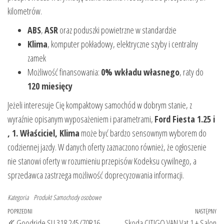
kilometrów.
ABS
,
ASR
oraz poduszki powietrzne w standardzie
Klima
, komputer pokładowy, elektryczne szyby i centralny
zamek
Możliwość finansowania:
0% wkładu własnego
, raty do
120 miesięcy
Jeżeli interesuje Cię kompaktowy samochód w dobrym stanie, z
wyraźnie opisanym wyposażeniem i parametrami,
Ford Fiesta 1.25 i
, 1. Właściciel, Klima
może być bardzo sensownym wyborem do
codziennej jazdy. W danych oferty zaznaczono również, że ogłoszenie
nie stanowi oferty w rozumieniu przepisów Kodeksu cywilnego, a
sprzedawca zastrzega możliwość doprecyzowania informacji.
Kategoria
Produkt
Samochody osobowe
Nawigacja
Poprzedni
POPRZEDNI
NASTĘPNY
Na
Goodride SU 318 245/70R16
Skoda CITIGO VAN Vat 1 + Salon