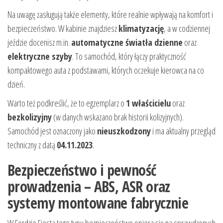
Na uwagę zasługują także elementy, które realnie wpływają na komfort i
bezpieczeństwo. W kabinie znajdziesz
klimatyzację
, a w codziennej
jeździe docenisz m.in.
automatyczne światła dzienne
oraz
elektryczne szyby
. To samochód, który łączy praktyczność
kompaktowego auta z podstawami, których oczekuje kierowca na co
dzień.
Warto też podkreślić, że to egzemplarz o
1 właścicielu
oraz
bezkolizyjny
(w danych wskazano brak historii kolizyjnych).
Samochód jest oznaczony jako
nieuszkodzony
i ma aktualny przegląd
techniczny z datą
04.11.2023
.
Bezpieczeństwo i pewność
prowadzenia – ABS, ASR oraz
systemy montowane fabrycznie
W Fordzie Fiesta tego typu bezpieczeństwo opiera się na sprawdzonych