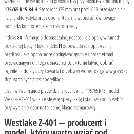
ważne są indeksy nośności i prędkości. W przypadku tego modelu mamy
175/65 R15 84 H
. Szerokość 175 mm oraz profil 65% przekładają się
na charakterystykę pracy opony, która ma wspierać równowagę
pomiędzy komfortem a kontrolą toru jazdy.
Indeks
84
informuje o dopuszczalnej nośności dla opony w ramach
określonej klasy. Z kolei indeks
H
odpowiada za dopuszczalną
prędkość, jaką opona może obsługiwać zgodnie z parametrami
przewidzianymi dla tego oznaczenia. Dzięki temu łatwiej dobrać
ogumienie do stylu użytkowania i oczekiwań wobec osiągów w granicach
dopuszczalnych przez specyfikację.
Jeżeli w Twoim aucie przewidziany jest rozmiar 175/65 R15, model
Westlake Z-401 wpisuje się w tę specyfikację i stanowi spójny wybór
przy wymianie opon na tej samej klasie rozmiarowej.
Westlake Z-401 — producent i
model, który warto wziąć pod