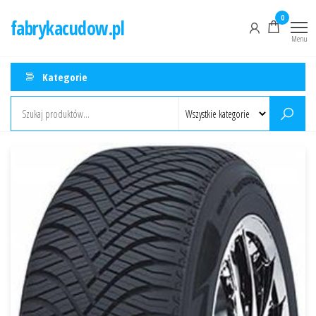
Przejdź
0
fabrykacudow.pl
do
Menu
treści
Kategorie