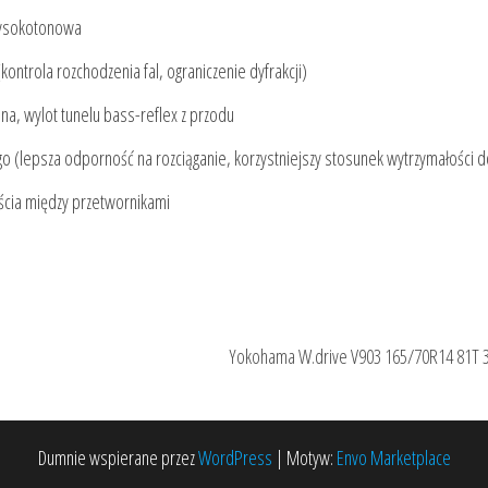
ysokotonowa
kontrola rozchodzenia fal, ograniczenie dyfrakcji)
a, wylot tunelu bass-reflex z przodu
 (lepsza odporność na rozciąganie, korzystniejszy stosunek wytrzymałości d
jścia między przetwornikami
Yokohama W.drive V903 165/70R14 81T
Dumnie wspierane przez
WordPress
|
Motyw:
Envo Marketplace