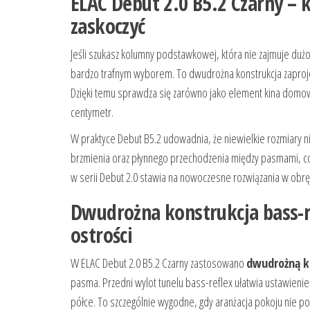
ELAC Debut 2.0 B5.2 Czarny –
zaskoczyć
Jeśli szukasz kolumny podstawkowej, która nie zajmuje dużo
bardzo trafnym wyborem. To dwudrożna konstrukcja zaproje
Dzięki temu sprawdza się zarówno jako element kina domowe
centymetr.
W praktyce Debut B5.2 udowadnia, że niewielkie rozmiary n
brzmienia oraz płynnego przechodzenia między pasmami, co
w serii Debut 2.0 stawia na nowoczesne rozwiązania w obrę
Dwudrożna konstrukcja bass-re
ostrości
W ELAC Debut 2.0 B5.2 Czarny zastosowano
dwudrożną ko
pasma. Przedni wylot tunelu bass-reflex ułatwia ustawienie
półce. To szczególnie wygodne, gdy aranżacja pokoju nie p