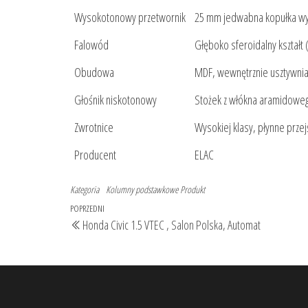
Wysokotonowy przetwornik
25 mm jedwabna kopułka w
Falowód
Głęboko sferoidalny kształt (
Obudowa
MDF, wewnętrznie usztywnian
Głośnik niskotonowy
Stożek z włókna aramidowego
Zwrotnice
Wysokiej klasy, płynne prze
Producent
ELAC
Kategoria
Kolumny podstawkowe
Produkt
Nawigacja
Poprzedni
POPRZEDNI
Honda Civic 1.5 VTEC , Salon Polska, Automat
wpisu
wpis