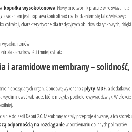
na kopułka wysokotonowa
. Nowy przetwornik pracuje w rozwiązaniu z
rego zadaniem jest poprawa kontroli nad rozchodzeniem się fal dźwiękowych.
o dyfrakcji, charakterystyczne dla tradycyjnych obudów skrzynkowych, dzięki
ch wysokich tonów
ntrola kierunkowości i mniej dyfrakcji
a i aramidowe membrany – solidność,
czanie niepożądanych drgań. Obudowę wykonano z
płyty MDF
, a dodatkowo
ga wyeliminować wibracje, które mogłyby podkolorowywać dźwięk. W efekcie 
bilniej.
jalnie do serii Debut 2.0. Membrany zostały przeprojektowane, a ich stożek 
szą odpornością na rozciąganie
w porównaniu do innych polimerów