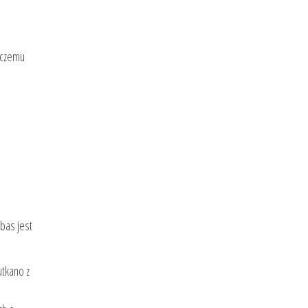
 czemu
bas jest
utkano z