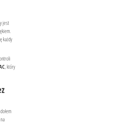
y jest
iękiem.
ię każdy
ntroli
AC
, który
ez
m dołem
 na