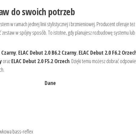
taw do swoich potrzeb
em w ramach jednej linii stylistycznej i brzmieniowej. Producent oferuje też
ać zestaw w spójny sposób. To istotne, gdy planujesz rozbudowę systemu lub
2 Czarny
,
ELAC Debut 2.0 B6.2 Czarny
,
ELAC Debut 2.0 F6.2 Orzec
y
oraz
ELAC Debut 2.0 F5.2 Orzech
. Dzięki temu możesz dobrać odpowi
ch.
Dane
wkowa bass-reflex