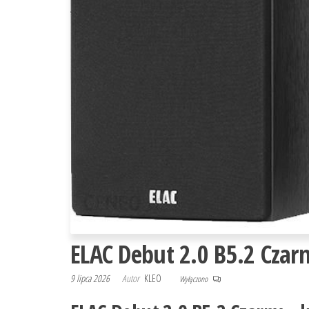
ELAC Debut 2.0 B5.2 Czar
9 lipca 2026
Autor
KLEO
Wyłączono