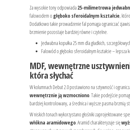
Za wysokie tony odpowiada
25-milimetrowa jedwab
falowodem o
głęboko sferoidalnym kształcie
, któ
Dodatkowo takie prowadzenie fal pomaga ograniczać zjawisk
brzmienie pozostaje bardziej równe i czytelne.
Jedwabna kopułka 25 mm dla gładkich, szczegółowy
Falowód o głęboko sferoidalnym kształcie – lepsza ko
MDF, wewnętrzne usztywnieni
która słychać
W kolumnach Debut 2.0 postawiono na sztywność i ograni
wewnętrznie ją wzmocniono
. Takie podejście poma
bardziej kontrolowany, a średnica i wyższe pasma brzmią sta
W niskich tonach wykorzystano głośniki zaprojektowane spec
włókna aramidowego
. Aramid charakteryzuje się
wyż