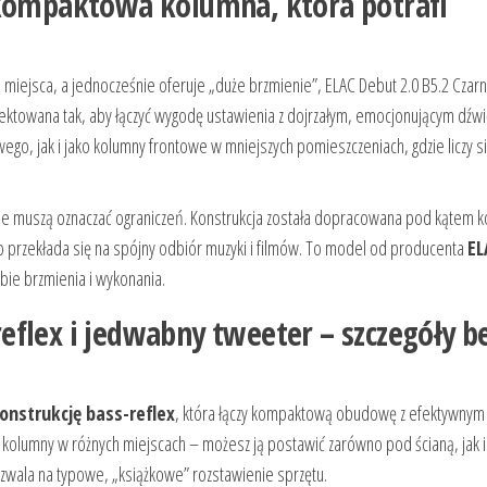
 kompaktowa kolumna, która potrafi
 miejsca, a jednocześnie oferuje „duże brzmienie”, ELAC Debut 2.0 B5.2 Czarn
ktowana tak, aby łączyć wygodę ustawienia z dojrzałym, emocjonującym dźw
go, jak i jako kolumny frontowe w mniejszych pomieszczeniach, gdzie liczy s
ie muszą oznaczać ograniczeń. Konstrukcja została dopracowana pod kątem ko
 przekłada się na spójny odbiór muzyki i filmów. To model od producenta
EL
bie brzmienia i wykonania.
flex i jedwabny tweeter – szczegóły b
nstrukcję bass-reflex
, która łączy kompaktową obudowę z efektywny
 kolumny w różnych miejscach – możesz ją postawić zarówno pod ścianą, jak i
ozwala na typowe, „książkowe” rozstawienie sprzętu.