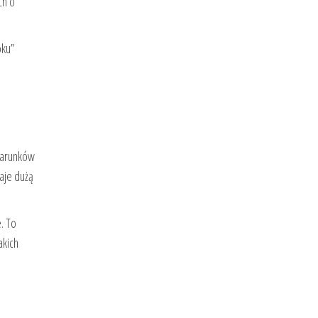
ch o
oku”
warunków
daje dużą
. To
akich