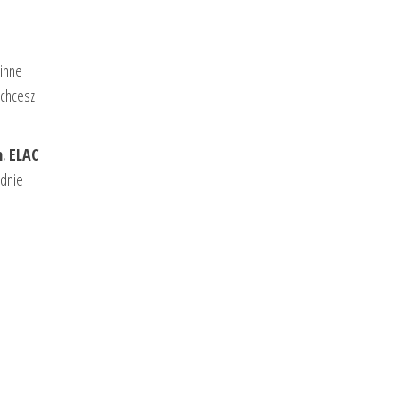
 inne
 chcesz
h
,
ELAC
ednie