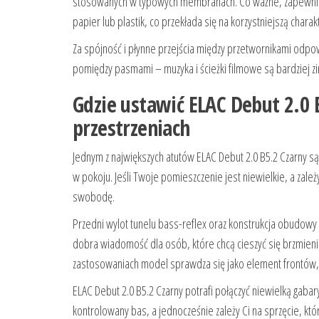
stosowanych w typowych membranach. Co ważne, zapewnia t
papier lub plastik, co przekłada się na korzystniejszą char
Za spójność i płynne przejścia między przetwornikami odp
pomiędzy pasmami – muzyka i ścieżki filmowe są bardziej z
Gdzie ustawić ELAC Debut 2.0 
przestrzeniach
Jednym z największych atutów ELAC Debut 2.0 B5.2 Czarny s
w pokoju. Jeśli Twoje pomieszczenie jest niewielkie, a zale
swobodę.
Przedni wylot tunelu bass-reflex oraz konstrukcja obudowy 
dobra wiadomość dla osób, które chcą cieszyć się brzmien
zastosowaniach model sprawdza się jako element frontów,
ELAC Debut 2.0 B5.2 Czarny potrafi połączyć niewielką gabar
kontrolowany bas, a jednocześnie zależy Ci na sprzęcie, któ