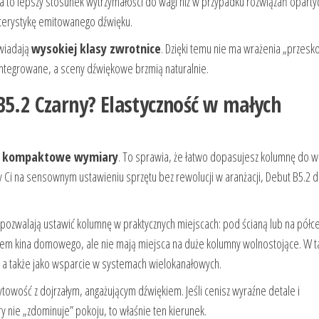
o lepszy stosunek wytrzymałości do wagi niż w przypadku rozwiązań oparty
akterystykę emitowanego dźwięku.
owiadają
wysokiej klasy zwrotnice
. Dzięki temu nie ma wrażenia „przesk
integrowane, a sceny dźwiękowe brzmią naturalnie.
B5.2 Czarny? Elastyczność w małych
ą
kompaktowe wymiary
. To sprawia, że łatwo dopasujesz kolumnę do 
ży Ci na sensownym ustawieniu sprzętu bez rewolucji w aranżacji, Debut B5.2 
pozwalają ustawić kolumnę w praktycznych miejscach: pod ścianą lub na półce
iem kina domowego, ale nie mają miejsca na duże kolumny wolnostojące. W t
 a także jako wsparcie w systemach wielokanałowych.
ytowość z dojrzałym, angażującym dźwiękiem. Jeśli cenisz wyraźne detale i
ry nie „zdominuje” pokoju, to właśnie ten kierunek.