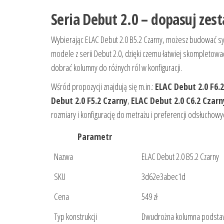
Seria Debut 2.0 – dopasuj zes
Wybierając ELAC Debut 2.0 B5.2 Czarny, możesz budować syst
modele z serii Debut 2.0, dzięki czemu łatwiej skompletow
dobrać kolumny do różnych ról w konfiguracji.
Wśród propozycji znajdują się m.in.:
ELAC Debut 2.0 F6.
Debut 2.0 F5.2 Czarny
,
ELAC Debut 2.0 C6.2 Czarn
rozmiary i konfigurację do metrażu i preferencji odsłuchowy
Parametr
Nazwa
ELAC Debut 2.0 B5.2 Czarny
SKU
3d62e3abec1d
Cena
549 zł
Typ konstrukcji
Dwudrożna kolumna podsta