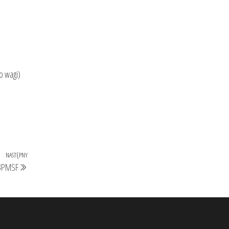
o wagi)
NASTĘPNY
Następny
 3PMSF
wpis