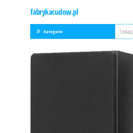
Przejdź
fabrykacudow.pl
do
treści
Kategorie