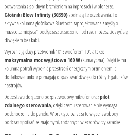
odtwarzania z solidnym brzmieniem na imprezach i w plenerze,
Głośniki Blow Infinity (30390)
spełniają te oczekiwania. To
aktywna kolumna głośnikowa Bluetooth zaprojektowana z myślą o
muzyce „z miejsca”: podłączasz urządzenie i od razu możesz cieszyć się
dźwiękiem bez kabli.
Wyróżnia ją duży przetwornik 10” z wooferem 10”, a także
maksymalna moc wyjściowa 160 W
(sumaryczna). Dzięki temu
kolumna potrafi wypełnić przestrzeń energicznym brzmieniem, a
dodatkowe funkcje pomagają dopasować dźwięk do różnych gatunków i
nastrojów.
Do zestawu dołączono bezprzewodowy mikrofon oraz
pilot
zdalnego sterowania
, dzięki czemu sterowanie nie wymaga
podchodzenia do panelu. W praktyce oznacza to więcej swobody
podczas spotkań ze znajomymi, rodzinnych wieczorów czy karaoke.