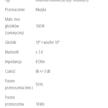
Przeznaczenie
Muzyka
Maks. moc
głośników
160 W
(sumaryczna)
Głośniki
10" + woofer 10"
Bluetooth
v. 5.0
Impedancja
8 Ohm
Czułość
86 +/-3 dB
Pasmo
50 Hz
przenoszenia (min.)
Pasmo
przenoszenia
18 kHz