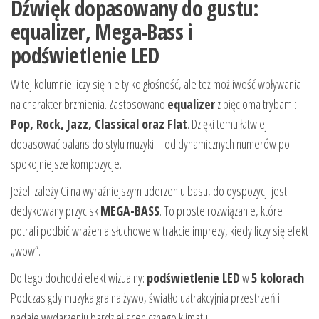
Dźwięk dopasowany do gustu:
equalizer, Mega-Bass i
podświetlenie LED
W tej kolumnie liczy się nie tylko głośność, ale też możliwość wpływania
na charakter brzmienia. Zastosowano
equalizer
z pięcioma trybami:
Pop, Rock, Jazz, Classical oraz Flat
. Dzięki temu łatwiej
dopasować balans do stylu muzyki – od dynamicznych numerów po
spokojniejsze kompozycje.
Jeżeli zależy Ci na wyraźniejszym uderzeniu basu, do dyspozycji jest
dedykowany przycisk
MEGA-BASS
. To proste rozwiązanie, które
potrafi podbić wrażenia słuchowe w trakcie imprezy, kiedy liczy się efekt
„wow”.
Do tego dochodzi efekt wizualny:
podświetlenie LED
w
5 kolorach
.
Podczas gdy muzyka gra na żywo, światło uatrakcyjnia przestrzeń i
nadaje wydarzeniu bardziej scenicznego klimatu.