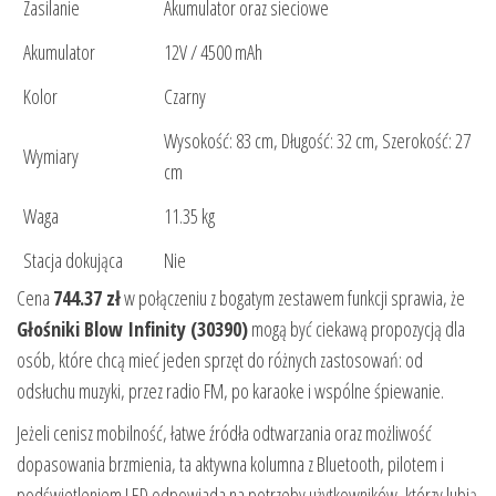
Zasilanie
Akumulator oraz sieciowe
Akumulator
12V / 4500 mAh
Kolor
Czarny
Wysokość: 83 cm, Długość: 32 cm, Szerokość: 27
Wymiary
cm
Waga
11.35 kg
Stacja dokująca
Nie
Cena
744.37 zł
w połączeniu z bogatym zestawem funkcji sprawia, że
Głośniki Blow Infinity (30390)
mogą być ciekawą propozycją dla
osób, które chcą mieć jeden sprzęt do różnych zastosowań: od
odsłuchu muzyki, przez radio FM, po karaoke i wspólne śpiewanie.
Jeżeli cenisz mobilność, łatwe źródła odtwarzania oraz możliwość
dopasowania brzmienia, ta aktywna kolumna z Bluetooth, pilotem i
podświetleniem LED odpowiada na potrzeby użytkowników, którzy lubią