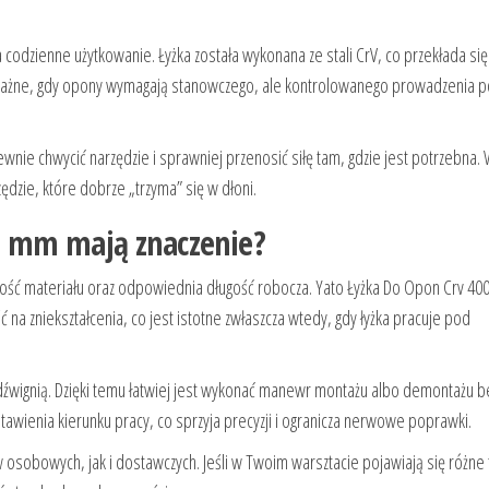
codzienne użytkowanie. Łyżka została wykonana ze stali CrV, co przekłada się
e ważne, gdy opony wymagają stanowczego, ale kontrolowanego prowadzenia 
wnie chwycić narzędzie i sprawniej przenosić siłę tam, gdzie jest potrzebna.
ędzie, które dobrze „trzyma” się w dłoni.
00 mm mają znaczenie?
łość materiału oraz odpowiednia długość robocza. Yato Łyżka Do Opon Crv 4
na zniekształcenia, co jest istotne zwłaszcza wtedy, gdy łyżka pracuje pod
źwignią. Dzięki temu łatwiej jest wykonać manewr montażu albo demontażu be
stawienia kierunku pracy, co sprzyja precyzji i ogranicza nerwowe poprawki.
obowych, jak i dostawczych. Jeśli w Twoim warsztacie pojawiają się różne 