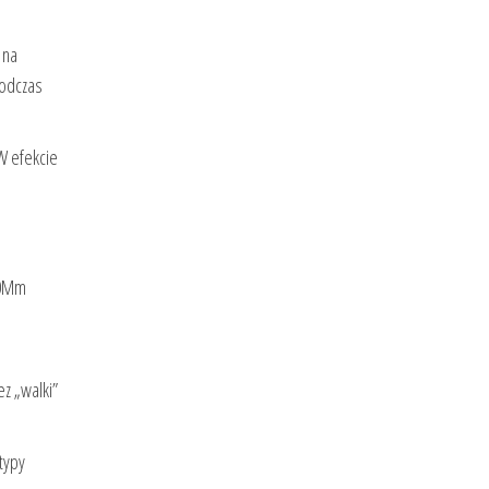
 na
podczas
 W efekcie
00Mm
z „walki”
typy