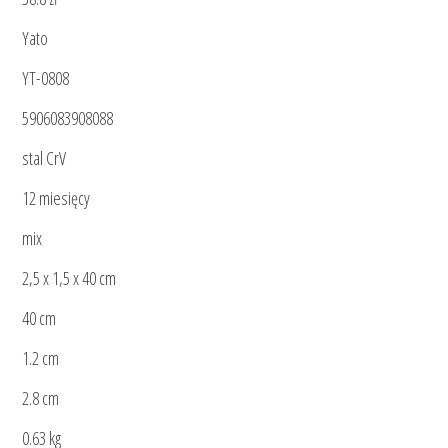
Yato
YT-0808
5906083908088
stal CrV
12 miesięcy
mix
2,5 x 1,5 x 40 cm
40 cm
1.2 cm
2.8 cm
0.63 kg