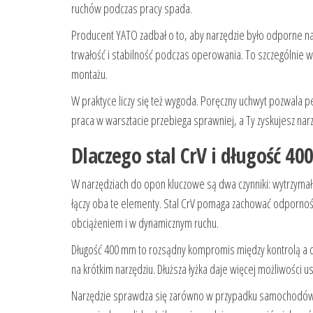
ruchów podczas pracy spada.
Producent YATO zadbał o to, aby narzędzie było odporne na 
trwałość i stabilność podczas operowania. To szczególni
montażu.
W praktyce liczy się też wygoda. Poręczny uchwyt pozwala pe
praca w warsztacie przebiega sprawniej, a Ty zyskujesz narz
Dlaczego stal CrV i długość 4
W narzędziach do opon kluczowe są dwa czynniki: wytrzyma
łączy oba te elementy. Stal CrV pomaga zachować odporność 
obciążeniem i w dynamicznym ruchu.
Długość 400 mm to rozsądny kompromis między kontrolą a d
na krótkim narzędziu. Dłuższa łyżka daje więcej możliwości u
Narzędzie sprawdza się zarówno w przypadku samochodów os