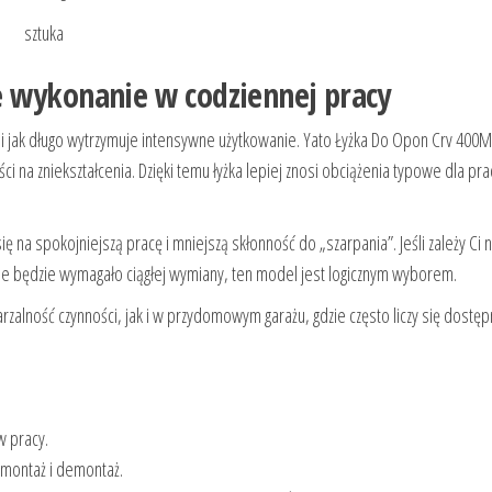
sztuka
 wykonanie w codziennej pracy
ęku i jak długo wytrzymuje intensywne użytkowanie. Yato Łyżka Do Opon Crv 400
i na zniekształcenia. Dzięki temu łyżka lepiej znosi obciążenia typowe dla pra
 na spokojniejszą pracę i mniejszą skłonność do „szarpania”. Jeśli zależy Ci 
nie będzie wymagało ciągłej wymiany, ten model jest logicznym wyborem.
arzalność czynności, jak i w przydomowym garażu, gdzie często liczy się dostę
w pracy.
 montaż i demontaż.