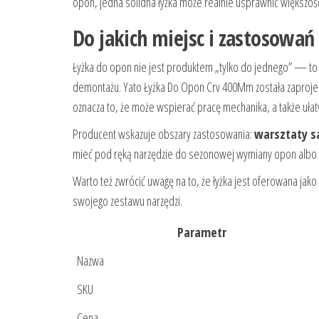
opon, jedna solidna łyżka może realnie usprawnić większoś
Do jakich miejsc i zastosowań
Łyżka do opon nie jest produktem „tylko do jednego” — to 
demontażu. Yato Łyżka Do Opon Crv 400Mm została zaproj
oznacza to, że może wspierać pracę mechanika, a także ułat
Producent wskazuje obszary zastosowania:
warsztaty 
mieć pod ręką narzędzie do sezonowej wymiany opon albo d
Warto też zwrócić uwagę na to, że łyżka jest oferowana jako
swojego zestawu narzędzi.
Parametr
Nazwa
SKU
Cena