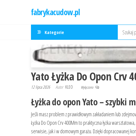
Przejdź
fabrykacudow.pl
do
treści
Kategorie
Yato Łyżka Do Opon Crv
12 lipca 2026
Autor
KLEO
Wyłączono
Łyżka do opon Yato – szybki m
Jeśli masz problem z prawidłowym zakładaniem lub zdejmow
Łyżka Do Opon Crv 400Mm to praktyczna łyżka warsztatowa, 
serwisie, jak i w domowym garażu. Dzięki dopracowanej kon