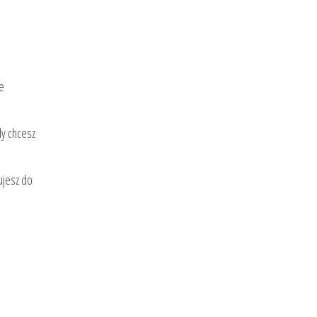
e
dy chcesz
ujesz do