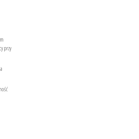
Mm
cy przy
na
pność