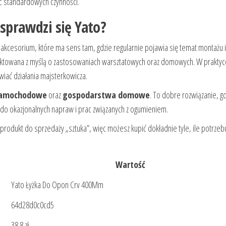
ć standardowych czynności.
 sprawdzi się Yato?
akcesorium, które ma sens tam, gdzie regularnie pojawia się temat montażu i
ektowana z myślą o zastosowaniach warsztatowych oraz domowych. W praktyc
wiać działania majsterkowicza.
samochodowe
oraz
gospodarstwa domowe
. To dobre rozwiązanie, g
o okazjonalnych napraw i prac związanych z ogumieniem.
 produkt do sprzedaży „sztuka”, więc możesz kupić dokładnie tyle, ile potrzeb
Wartość
Yato Łyżka Do Opon Crv 400Mm
64d28d0c0cd5
38.8 zł