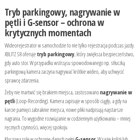
Tryb parkingowy, nagrywanie w
pętli i G-sensor – ochrona w
krytycznych momentach
Wideorejestrator w samochodzie to nie tylko rejestracja podczas jazdy.
XBLITZ S8 oferuje
tryb parkingowy
, który zwiększa bezpieczeństwo,
gdy auto stoi. W przypadku wstrząsu spowodowanego np. stłuczką
parkingową kamera zaczyna nagrywać krótkie wideo, aby uchwycić
sprawcę zdarzenia.
Żeby nie martwić się brakiem miejsca, zastosowano
nagrywanie w
pętli
(Loop-Recording). Kamera zapisuje w sposób ciągły, a gdy na
karcie pamięci zabraknie miejsca, nowe pliki nadpisują najstarsze
nagrania. To wygodne rozwiązanie w codziennym użytkowaniu – mniej
ręcznych czynności, więcej spokoju.
Kluczową rolę w ochronie danych pełni
G-sensor
. W razie kolizji lub