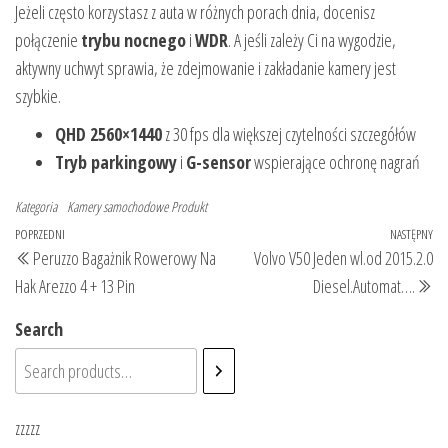
Jeżeli często korzystasz z auta w różnych porach dnia, docenisz
połączenie
trybu nocnego
i
WDR
. A jeśli zależy Ci na wygodzie,
aktywny uchwyt sprawia, że zdejmowanie i zakładanie kamery jest
szybkie.
QHD 2560×1440
z 30 fps dla większej czytelności szczegółów
Tryb parkingowy
i
G-sensor
wspierające ochronę nagrań
Kategoria
Kamery samochodowe
Produkt
Nawigacja
Poprzedni
POPRZEDNI
NASTĘPNY
Na
Peruzzo Bagażnik Rowerowy Na
Volvo V50 Jeden wl.od 2015.2.0
wpisu
wpis
wp
Hak Arezzo 4 + 13 Pin
Diesel.Automat….
Search
zzzzz