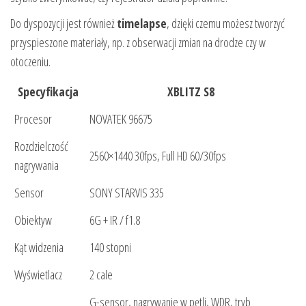
Do dyspozycji jest również
timelapse
, dzięki czemu możesz tworzyć
przyspieszone materiały, np. z obserwacji zmian na drodze czy w
otoczeniu.
Specyfikacja
XBLITZ S8
Procesor
NOVATEK 96675
Rozdzielczość
2560×1440 30fps, Full HD 60/30fps
nagrywania
Sensor
SONY STARVIS 335
Obiektyw
6G + IR / f1.8
Kąt widzenia
140 stopni
Wyświetlacz
2 cale
G-sensor, nagrywanie w pętli, WDR, tryb