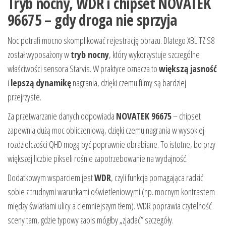
Tryb nocny, WDR i chipset NOVATEK
96675 – gdy droga nie sprzyja
Noc potrafi mocno skomplikować rejestrację obrazu. Dlatego XBLITZ S8
został wyposażony w
tryb nocny
, który wykorzystuje szczególne
właściwości sensora Starvis. W praktyce oznacza to
większą jasność
i
lepszą dynamikę
nagrania, dzięki czemu filmy są bardziej
przejrzyste.
Za przetwarzanie danych odpowiada
NOVATEK 96675
– chipset
zapewnia dużą moc obliczeniową, dzięki czemu nagrania w wysokiej
rozdzielczości QHD mogą być poprawnie obrabiane. To istotne, bo przy
większej liczbie pikseli rośnie zapotrzebowanie na wydajność.
Dodatkowym wsparciem jest
WDR
, czyli funkcja pomagająca radzić
sobie z trudnymi warunkami oświetleniowymi (np. mocnym kontrastem
między światłami ulicy a ciemniejszym tłem). WDR poprawia czytelność
sceny tam, gdzie typowy zapis mógłby „zjadać” szczegóły.