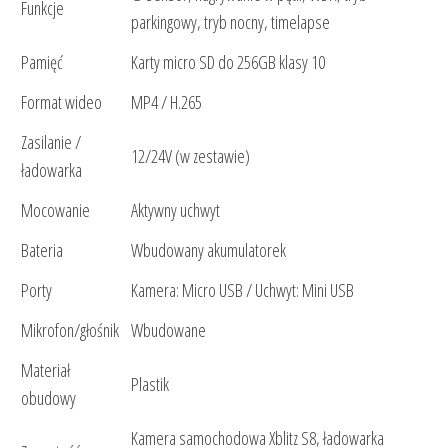
Funkcje
parkingowy, tryb nocny, timelapse
Pamięć
Karty micro SD do 256GB klasy 10
Format wideo
MP4 / H.265
Zasilanie /
12/24V (w zestawie)
ładowarka
Mocowanie
Aktywny uchwyt
Bateria
Wbudowany akumulatorek
Porty
Kamera: Micro USB / Uchwyt: Mini USB
Mikrofon/głośnik
Wbudowane
Materiał
Plastik
obudowy
Kamera samochodowa Xblitz S8, ładowarka