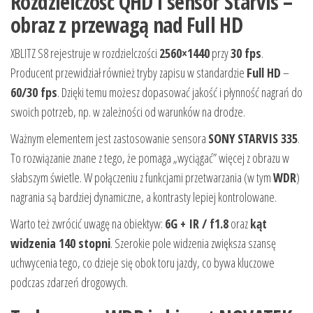
Rozdzielczość QHD i sensor Starvis –
obraz z przewagą nad Full HD
XBLITZ S8 rejestruje w rozdzielczości
2560×1440
przy
30 fps
.
Producent przewidział również tryby zapisu w standardzie
Full HD
–
60/30 fps
. Dzięki temu możesz dopasować jakość i płynność nagrań do
swoich potrzeb, np. w zależności od warunków na drodze.
Ważnym elementem jest zastosowanie sensora
SONY STARVIS 335
.
To rozwiązanie znane z tego, że pomaga „wyciągać” więcej z obrazu w
słabszym świetle. W połączeniu z funkcjami przetwarzania (w tym
WDR
)
nagrania są bardziej dynamiczne, a kontrasty lepiej kontrolowane.
Warto też zwrócić uwagę na obiektyw:
6G + IR / f1.8
oraz
kąt
widzenia 140 stopni
. Szerokie pole widzenia zwiększa szansę
uchwycenia tego, co dzieje się obok toru jazdy, co bywa kluczowe
podczas zdarzeń drogowych.