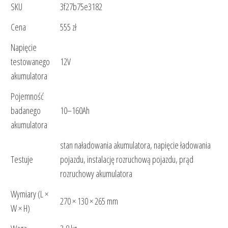
SKU
3f27b75e3182
Cena
555 zł
Napięcie
testowanego
12V
akumulatora
Pojemność
badanego
10–160Ah
akumulatora
stan naładowania akumulatora, napięcie ładowania
Testuje
pojazdu, instalację rozruchową pojazdu, prąd
rozruchowy akumulatora
Wymiary (L ×
270 × 130 × 265 mm
W × H)