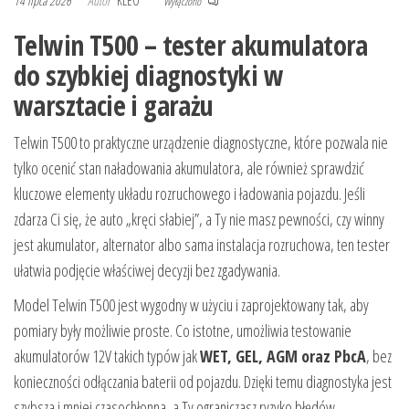
14 lipca 2026
Autor
KLEO
Wyłączono
Telwin T500 – tester akumulatora
do szybkiej diagnostyki w
warsztacie i garażu
Telwin T500 to praktyczne urządzenie diagnostyczne, które pozwala nie
tylko ocenić stan naładowania akumulatora, ale również sprawdzić
kluczowe elementy układu rozruchowego i ładowania pojazdu. Jeśli
zdarza Ci się, że auto „kręci słabiej”, a Ty nie masz pewności, czy winny
jest akumulator, alternator albo sama instalacja rozruchowa, ten tester
ułatwia podjęcie właściwej decyzji bez zgadywania.
Model Telwin T500 jest wygodny w użyciu i zaprojektowany tak, aby
pomiary były możliwie proste. Co istotne, umożliwia testowanie
akumulatorów 12V takich typów jak
WET, GEL, AGM oraz PbcA
, bez
konieczności odłączania baterii od pojazdu. Dzięki temu diagnostyka jest
szybsza i mniej czasochłonna, a Ty ograniczasz ryzyko błędów