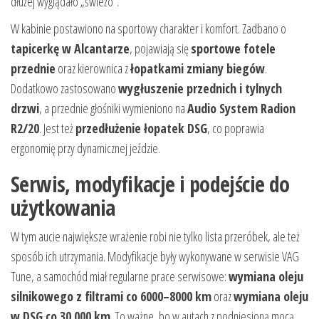
dłużej wyglądało „świeżo”.
W kabinie postawiono na sportowy charakter i komfort. Zadbano o
tapicerkę w Alcantarze
, pojawiają się
sportowe fotele
przednie
oraz kierownica z
łopatkami zmiany biegów
.
Dodatkowo zastosowano
wygłuszenie przednich i tylnych
drzwi
, a przednie głośniki wymieniono na
Audio System Radion
R2/20
. Jest też
przedłużenie łopatek DSG
, co poprawia
ergonomię przy dynamicznej jeździe.
Serwis, modyfikacje i podejście do
użytkowania
W tym aucie największe wrażenie robi nie tylko lista przeróbek, ale też
sposób ich utrzymania. Modyfikacje były wykonywane w serwisie VAG
Tune, a samochód miał regularne prace serwisowe:
wymiana oleju
silnikowego z filtrami co 6000–8000 km
oraz
wymiana oleju
w DSG co 30 000 km
. To ważne, bo w autach z podniesioną mocą