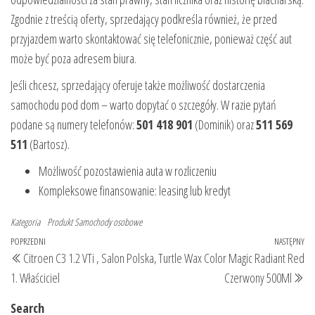
Zgodnie z treścią oferty, sprzedający podkreśla również, że przed
przyjazdem warto skontaktować się telefonicznie, ponieważ część aut
może być poza adresem biura.
Jeśli chcesz, sprzedający oferuje także możliwość dostarczenia
samochodu pod dom – warto dopytać o szczegóły. W razie pytań
podane są numery telefonów:
501 418 901
(Dominik) oraz
511 569
511
(Bartosz).
Możliwość pozostawienia auta w rozliczeniu
Kompleksowe finansowanie: leasing lub kredyt
Kategoria
Produkt
Samochody osobowe
Nawigacja
Poprzedni
POPRZEDNI
NASTĘPNY
Na
Citroen C3 1.2 VTi , Salon Polska,
Turtle Wax Color Magic Radiant Red
wpisu
wpis
wp
1. Właściciel
Czerwony 500Ml
Search