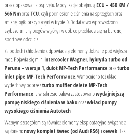
oraz dopasowania osprzętu. Modyfikacje obejmują
ECU – 450 KM /
566 Nm
oraz
TCU
, czyli podniesienie ciśnienia na sprzęgłach oraz
zmianę logiki pracy skrzyni w trybie D. Dodatkowo wprowadzono
szybsze zmiany biegów w górę i w dół, co przekłada się na bardziej
sportowe odczucia.
Za oddech i chłodzenie odpowiadają elementy dobrane pod większą
moc. Pojawia się m.in.
intercooler Wagner
,
hybryda turbo od
Peruna – wersja 1
,
dulot MP-Tech Performance
oraz
turbo
inlet pipe MP-Tech Performance
. Wzmocniono też układ
wydechowy poprzez
turbo muffler delete MP-Tech
Performance
, a w zakresie paliwa zastosowano
wydajniejszą
pompę niskiego ciśnienia w baku
oraz
wkład pompy
wysokiego ciśnienia Autotech
.
Ważnym szczegółem są również elementy eksploatacyjne związane z
zapłonem:
nowy komplet świec (od Audi RS6) i cewek
. Taki