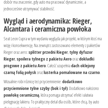
dobór ma znaczenie, gdy auto ma pracować dynamicznie, a
jednocześnie utrzymywać stabilność.
Wygląd i aerodynamika: Rieger,
Alcantara i ceramiczna powłoka
Seat Leon Cupra w tym wydaniu wygląda jak projekt, w którym ktoś ma
wizję i konsekwencję. Na zewnątrz zastosowano elementy z pakietów
Rieger oraz aero:
splitter przedni Rieger
,
tylny dyfuzor
Rieger
,
spoilera tylnego z pakietu Aero
oraz
dokładki
progowe z pakietu Aero
. Całość uzupełnia
dach oklejony
czarną folią połysk
oraz
lusterka pomalowane na czarno
.
Wizualnie robi różnicę też przyciemnienie:
dodatkowo
przyciemnione tylne szyby (bok i tył)
. Dodatkowo nałożono
powłokę ceramiczną
, która pomaga utrzymać efekt i ułatwia
pielęgnację lakieru. To praktyczny detal dla osób, które chcą, by auto