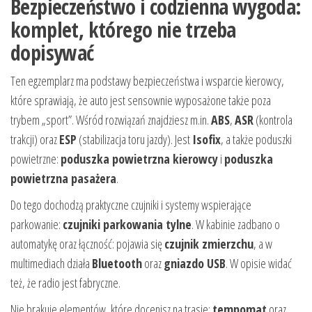
Bezpieczeństwo i codzienna wygoda:
komplet, którego nie trzeba
dopisywać
Ten egzemplarz ma podstawy bezpieczeństwa i wsparcie kierowcy,
które sprawiają, że auto jest sensownie wyposażone także poza
trybem „sport”. Wśród rozwiązań znajdziesz m.in.
ABS
,
ASR
(kontrola
trakcji) oraz
ESP
(stabilizacja toru jazdy). Jest
Isofix
, a także poduszki
powietrzne:
poduszka powietrzna kierowcy
i
poduszka
powietrzna pasażera
.
Do tego dochodzą praktyczne czujniki i systemy wspierające
parkowanie:
czujniki parkowania tylne
. W kabinie zadbano o
automatykę oraz łączność: pojawia się
czujnik zmierzchu
, a w
multimediach działa
Bluetooth
oraz
gniazdo USB
. W opisie widać
też, że radio jest fabryczne.
Nie brakuje elementów, które docenisz na trasie:
tempomat
oraz