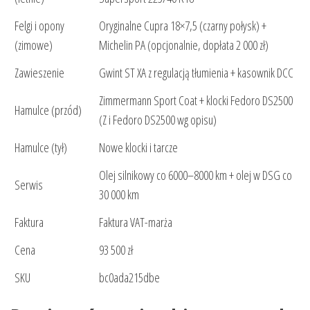
Felgi i opony
Oryginalne Cupra 18×7,5 (czarny połysk) +
(zimowe)
Michelin PA (opcjonalnie, dopłata 2 000 zł)
Zawieszenie
Gwint ST XA z regulacją tłumienia + kasownik DCC
Zimmermann Sport Coat + klocki Fedoro DS2500
Hamulce (przód)
(Z i Fedoro DS2500 wg opisu)
Hamulce (tył)
Nowe klocki i tarcze
Olej silnikowy co 6000–8000 km + olej w DSG co
Serwis
30 000 km
Faktura
Faktura VAT-marża
Cena
93 500 zł
SKU
bc0ada215dbe