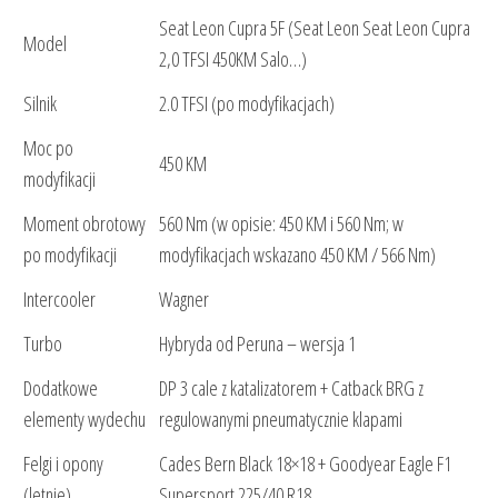
Seat Leon Cupra 5F (Seat Leon Seat Leon Cupra
Model
2,0 TFSI 450KM Salo…)
Silnik
2.0 TFSI (po modyfikacjach)
Moc po
450 KM
modyfikacji
Moment obrotowy
560 Nm (w opisie: 450 KM i 560 Nm; w
po modyfikacji
modyfikacjach wskazano 450 KM / 566 Nm)
Intercooler
Wagner
Turbo
Hybryda od Peruna – wersja 1
Dodatkowe
DP 3 cale z katalizatorem + Catback BRG z
elementy wydechu
regulowanymi pneumatycznie klapami
Felgi i opony
Cades Bern Black 18×18 + Goodyear Eagle F1
(letnie)
Supersport 225/40 R18