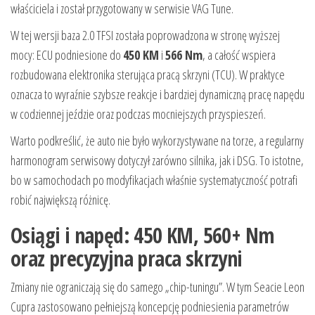
właściciela i został przygotowany w serwisie VAG Tune.
W tej wersji baza 2.0 TFSI została poprowadzona w stronę wyższej
mocy: ECU podniesione do
450 KM
i
566 Nm
, a całość wspiera
rozbudowana elektronika sterująca pracą skrzyni (TCU). W praktyce
oznacza to wyraźnie szybsze reakcje i bardziej dynamiczną pracę napędu
w codziennej jeździe oraz podczas mocniejszych przyspieszeń.
Warto podkreślić, że auto nie było wykorzystywane na torze, a regularny
harmonogram serwisowy dotyczył zarówno silnika, jak i DSG. To istotne,
bo w samochodach po modyfikacjach właśnie systematyczność potrafi
robić największą różnicę.
Osiągi i napęd: 450 KM, 560+ Nm
oraz precyzyjna praca skrzyni
Zmiany nie ograniczają się do samego „chip-tuningu”. W tym Seacie Leon
Cupra zastosowano pełniejszą koncepcję podniesienia parametrów