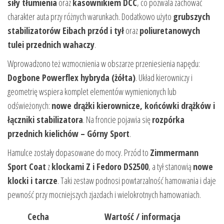
siły tłumienia
oraz
kasownikiem DCC
, co pozwala zachować
charakter auta przy różnych warunkach. Dodatkowo użyto
grubszych
stabilizatorów Eibach przód i tył
oraz
poliuretanowych
tulei przednich wahaczy
.
Wprowadzono też wzmocnienia w obszarze przeniesienia napędu:
Dogbone Powerflex hybryda (żółta)
. Układ kierowniczy i
geometrię wspiera komplet elementów wymienionych lub
odświeżonych:
nowe drążki kierownicze, końcówki drążków i
łączniki stabilizatora
. Na froncie pojawia się
rozpórka
przednich kielichów – Górny Sport
.
Hamulce zostały dopasowane do mocy. Przód to
Zimmermann
Sport Coat
z
klockami Z i Fedoro DS2500
, a tył stanowią
nowe
klocki i tarcze
. Taki zestaw podnosi powtarzalność hamowania i daje
pewność przy mocniejszych zjazdach i wielokrotnych hamowaniach.
Cecha
Wartość / informacja