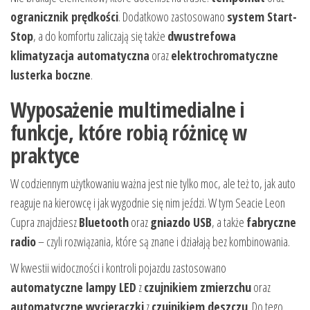
ogranicznik prędkości
. Dodatkowo zastosowano
system Start-
Stop
, a do komfortu zaliczają się także
dwustrefowa
klimatyzacja automatyczna
oraz
elektrochromatyczne
lusterka boczne
.
Wyposażenie multimedialne i
funkcje, które robią różnicę w
praktyce
W codziennym użytkowaniu ważna jest nie tylko moc, ale też to, jak auto
reaguje na kierowcę i jak wygodnie się nim jeździ. W tym Seacie Leon
Cupra znajdziesz
Bluetooth
oraz
gniazdo USB
, a także
fabryczne
radio
– czyli rozwiązania, które są znane i działają bez kombinowania.
W kwestii widoczności i kontroli pojazdu zastosowano
automatyczne lampy LED
z
czujnikiem zmierzchu
oraz
automatyczne wycieraczki
z
czujnikiem deszczu
. Do tego