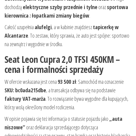
dochodzą
elektryczne szyby przednie i tylne
oraz
sportowa
kierownica
z
łopatkami zmiany biegów
.
Całość uzupełnia
alufelgi
, a w kabinie znajdziesz
tapicerkę w
Alcantarze
. To zestaw, który sprawia, że auto jest spójne: sportowo
na zewnątrz i wygodnie w środku.
Seat Leon Cupra 2,0 TFSI 450KM –
cena i formalności sprzedaży
W ofercie wskazana jest cena
93 500 zł
. Samochód ma oznaczenie
SKU: bc0ada215dbe
, a transakcja odbywa się na podstawie
faktury VAT-marża
. To rozwiązanie bywa wygodne dla kupujących,
którzy wolą określony model rozliczenia.
W opisie pojawia się też informacja o statusie pojazdu jako
„auta
niszowe”
oraz deklaracja sprzedającego dotycząca
odpowiedzialności za stan prawny, stan licznika oraz historię blacharską.