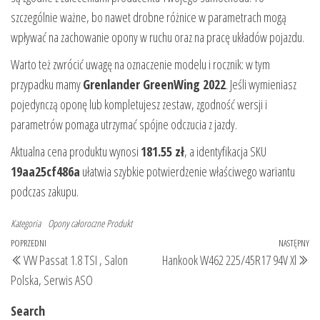
szczególnie ważne, bo nawet drobne różnice w parametrach mogą
wpływać na zachowanie opony w ruchu oraz na pracę układów pojazdu.
Warto też zwrócić uwagę na oznaczenie modelu i rocznik: w tym
przypadku mamy
Grenlander GreenWing 2022
. Jeśli wymieniasz
pojedynczą oponę lub kompletujesz zestaw, zgodność wersji i
parametrów pomaga utrzymać spójne odczucia z jazdy.
Aktualna cena produktu wynosi
181.55 zł
, a identyfikacja SKU
19aa25cf486a
ułatwia szybkie potwierdzenie właściwego wariantu
podczas zakupu.
Kategoria
Opony całoroczne
Produkt
Nawigacja
Poprzedni
POPRZEDNI
NASTĘPNY
Na
VW Passat 1.8 TSI , Salon
Hankook W462 225/45R17 94V Xl
wpisu
wpis
wp
Polska, Serwis ASO
Search