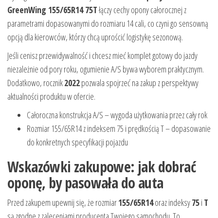
GreenWing 155/65R14 75T
łączy cechy opony całorocznej z
parametrami dopasowanymi do rozmiaru 14 cali, co czyni go sensowną
opcją dla kierowców, którzy chcą uprościć logistykę sezonową.
Jeśli cenisz przewidywalność i chcesz mieć komplet gotowy do jazdy
niezależnie od pory roku, ogumienie A/S bywa wyborem praktycznym.
Dodatkowo, rocznik
2022
pozwala spojrzeć na zakup z perspektywy
aktualności produktu w ofercie.
Całoroczna konstrukcja A/S – wygoda użytkowania przez cały rok
Rozmiar 155/65R14 z indeksem 75 i prędkością T – dopasowanie
do konkretnych specyfikacji pojazdu
Wskazówki zakupowe: jak dobrać
oponę, by pasowała do auta
Przed zakupem upewnij się, że rozmiar
155/65R14
oraz indeksy
75
i
T
są zgodne z zaleceniami producenta Twojego samochodu. To