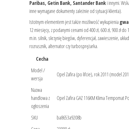
Paribas, Getin Bank, Santander Bank
i innymi. Wsk
inne wymagane dokumenty zależnie od sytuacji klienta).
Istotnym elementem jest także możliwość wykupienia
gwar
12 miesięcy, z podanymi cenami od 400 zł, 600 zł, 900 zł do
m.in. silnik, skrzynię biegów, dyferencjał, zawieszenie, u
rozrusznik, alternator czy turbosprężarka.
Cecha
Model /
Opel Zafira (po lifcie), rok 2011 (model 20
wersja
Nazwa
handlowa z
Opel Zafira GAZ 116KM Klima Tempomat Po
ogłoszenia
SKU
ba8653a9208b
Cena
23900 zł