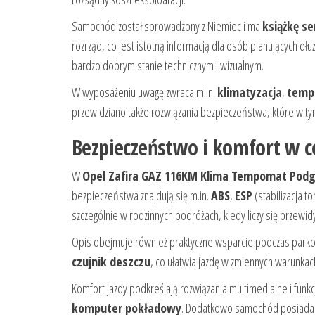
Samochód został sprowadzony z Niemiec i ma
książkę s
rozrząd, co jest istotną informacją dla osób planujących dł
bardzo dobrym stanie technicznym i wizualnym.
W wyposażeniu uwagę zwraca m.in.
klimatyzacja
,
temp
przewidziano także rozwiązania bezpieczeństwa, które w t
Bezpieczeństwo i komfort w co
W
Opel Zafira GAZ 116KM Klima Tempomat Podg
bezpieczeństwa znajdują się m.in.
ABS
,
ESP
(stabilizacja to
szczególnie w rodzinnych podróżach, kiedy liczy się przewi
Opis obejmuje również praktyczne wsparcie podczas park
czujnik deszczu
, co ułatwia jazdę w zmiennych warunka
Komfort jazdy podkreślają rozwiązania multimedialne i fun
komputer pokładowy
. Dodatkowo samochód posiad