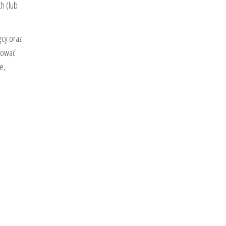
h (lub
ęcy oraz
jmować
e,