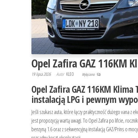
Opel Zafira GAZ 116KM K
19 lipca 2026
Autor
KLEO
Wyłączono
Opel Zafira GAZ 116KM Klima 
instalacją LPG i pewnym wyp
Jeśli szukasz auta, które łączy praktyczność dużego vana z 
jest propozycją wartą uwagi. To Opel Zafira po lifcie, roczn
benzyną 1.6 oraz z sekwencyjną instalacją GAZ/Prins o mocy 
rozsądny koszt eksploatacji.