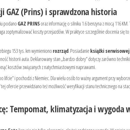
ji GAZ (Prins) i sprawdzona historia
eniu podano
GAZ PRINS
oraz informację o silniku 1.6 benzyna z mocą 116 KM.
aga zoptymalizować koszty przejazdów. W praktyce szczególnie docenia się t
zebiegu 153 tys. km wymieniono
rozrząd
. Posiadanie
książki serwisowej
ć historii auta. Deklarowany stan „bardzo dobry” dotyczy zarówno techniki, 
uniknąć kosztów związanych z natychmiastowymi naprawami.
po lifcie” i pochodzi z Niemiec. Dla wielu osób to ważny argument przy wyborz
ej ofercie przewidziano też możliwość weryfikacji stanu technicznego na stac
icę: Tempomat, klimatyzacja i wygoda 