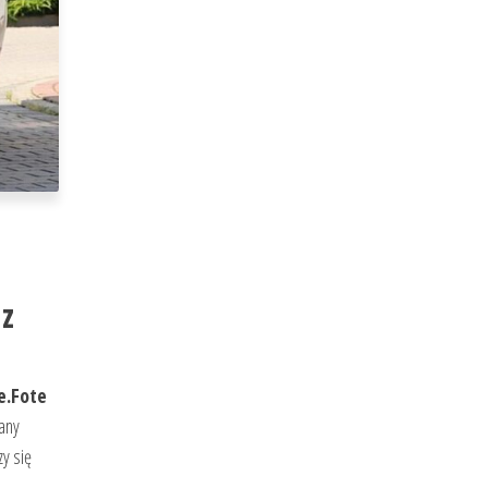
 z
e.Fote
zany
y się