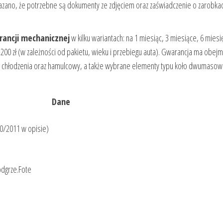
azano, że potrzebne są dokumenty ze zdjęciem oraz zaświadczenie o zarobkac
ancji mechanicznej
w kilku wariantach: na 1 miesiąc, 3 miesiące, 6 miesi
 1200 zł (w zależności od pakietu, wieku i przebiegu auta). Gwarancja ma obe
kład chłodzenia oraz hamulcowy, a także wybrane elementy typu koło dwumasow
Dane
10/2011 w opisie)
dgrze.Fote