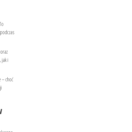
 To
o podczas
oraz
jak i
e – choć
ji
w