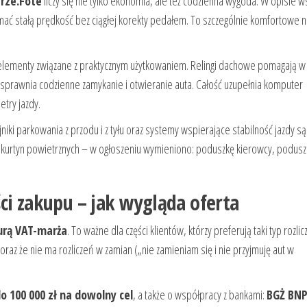
rze.Fote
liczy się nie tylko ekonomia, ale też codzienna wygoda. W opisie 
zymać stałą prędkość bez ciągłej korekty pedałem. To szczególnie komfortowe n
 elementy związane z praktycznym użytkowaniem. Relingi dachowe pomagają w
prawnia codzienne zamykanie i otwieranie auta. Całość uzupełnia komputer
try jazdy.
ki parkowania z przodu i z tyłu oraz systemy wspierające stabilność jazdy s
i kurtyn powietrznych – w ogłoszeniu wymieniono: poduszkę kierowcy, podusz
ci zakupu – jak wygląda oferta
urą VAT-marża
. To ważne dla części klientów, którzy preferują taki typ rozli
oraz że nie ma rozliczeń w zamian („nie zamieniam się i nie przyjmuję aut w
100 000 zł na dowolny cel
, a także o współpracy z bankami:
BGŻ BN