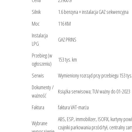
Silnik
1.6 benzyna + instalacja GAZ sekwencyjna
Moc
116 KM
Instalacja
GAZ PRINS
LPG
Przebieg (w
153 tys. km
ogłoszeniu)
Serwis
Wymieniony rozrząd przy przebiegu 153 tys
Dokumenty /
Książka serwisowa; TUV ważny do 01-2023
ważność
Faktura
faktura VAT-marża
ABS, ESP, immobilizer, ISOFIX, kurtyny pow
Wybrane
czujniki parkowania przód/tył, centralny 
wyposażenie