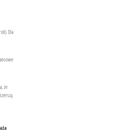
oli). Dla
inansowe:
a, że
 szerszą
aża