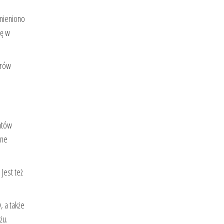
ymieniono
ię w
erów
ntów
żne
. Jest też
D
, a także
żu.