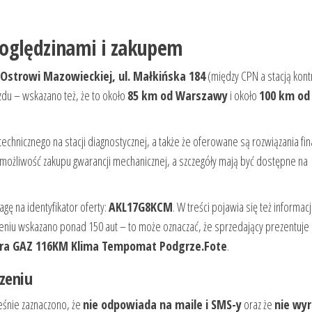
 oględzinami i zakupem
Ostrowi Mazowieckiej, ul. Małkińska 184
(między CPN a stacją kontr
azdu – wskazano też, że to około
85 km od Warszawy
i około
100 km od
echnicznego na stacji diagnostycznej, a także że oferowane są rozwiązania f
możliwość zakupu gwarancji mechanicznej, a szczegóły mają być dostępne na
agę na identyfikator oferty:
AKL17G8KCM
. W treści pojawia się też informacj
szeniu wskazano ponad 150 aut – to może oznaczać, że sprzedający prezentuje
ira GAZ 116KM Klima Tempomat Podgrze.Fote
.
zeniu
eśnie zaznaczono, że
nie odpowiada na maile i SMS-y
oraz że
nie wyr