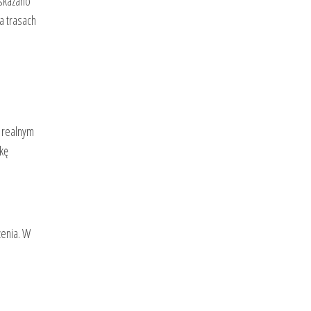
wskazano
a trasach
ą realnym
kę
czenia. W
P