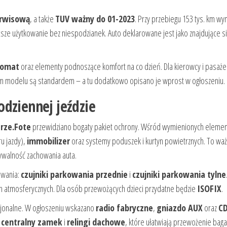
erwisową
, a także
TUV ważny do 01-2023
. Przy przebiegu 153 tys. km w
uższe użytkowanie bez niespodzianek. Auto deklarowane jest jako znajdujące s
omat
oraz elementy podnoszące komfort na co dzień. Dla kierowcy i pasaż
ym modelu są standardem – a tu dodatkowo opisano je wprost w ogłoszeniu.
dziennej jeździe
rze.Fote
przewidziano bogaty pakiet ochrony. Wśród wymienionych eleme
ru jazdy),
immobilizer
oraz systemy poduszek i kurtyn powietrznych. To wa
dywalność zachowania auta.
owania:
czujniki parkowania przednie
i
czujniki parkowania tylne
ch atmosferycznych. Dla osób przewożących dzieci przydatne będzie
ISOFIX
.
kcjonalne. W ogłoszeniu wskazano
radio fabryczne
,
gniazdo AUX
oraz
C
a
centralny zamek
i
relingi dachowe
, które ułatwiają przewożenie baga