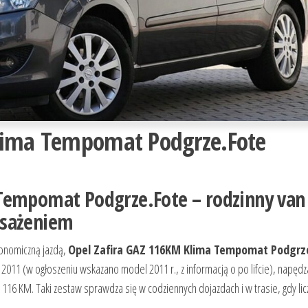
lima Tempomat Podgrze.Fote
Tempomat Podgrze.Fote – rodzinny van
osażeniem
ekonomiczną jazdą,
Opel Zafira GAZ 116KM Klima Tempomat Podgrz
ik 2011 (w ogłoszeniu wskazano model 2011 r., z informacją o po lifcie), napęd
116 KM. Taki zestaw sprawdza się w codziennych dojazdach i w trasie, gdy licz