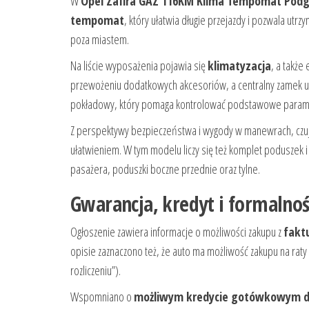
W
Opel Zafira GAZ 116KM Klima Tempomat Podg
tempomat
, który ułatwia długie przejazdy i pozwala utr
poza miastem.
Na liście wyposażenia pojawia się
klimatyzacja
, a także
przewożeniu dodatkowych akcesoriów, a centralny zamek us
pokładowy, który pomaga kontrolować podstawowe parame
Z perspektywy bezpieczeństwa i wygody w manewrach, czujni
ułatwieniem. W tym modelu liczy się też komplet poduszek 
pasażera, poduszki boczne przednie oraz tylne.
Gwarancja, kredyt i formalnoś
Ogłoszenie zawiera informacje o możliwości zakupu z
fakt
opisie zaznaczono też, że auto ma możliwość zakupu na raty 
rozliczeniu”).
Wspomniano o
możliwym kredycie gotówkowym do 