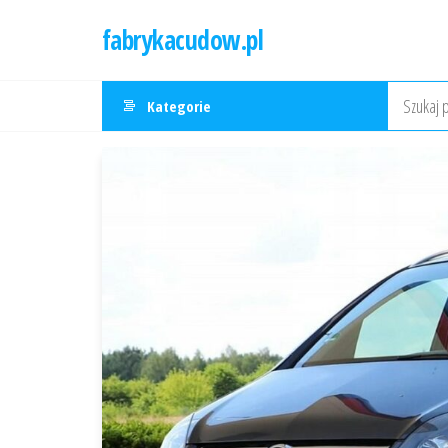
Przejdź
fabrykacudow.pl
do
treści
Kategorie