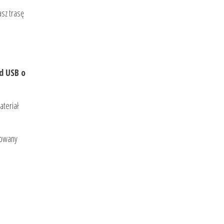
sz trasę
d USB o
ateriał
izowany