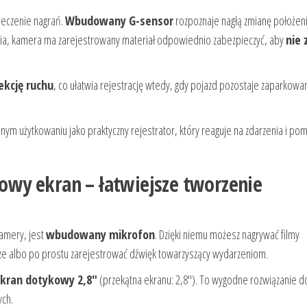
pieczenie nagrań.
Wbudowany G-sensor
rozpoznaje nagłą zmianę położen
enia, kamera ma zarejestrowany materiał odpowiednio zabezpieczyć, aby
nie 
ekcję ruchu
, co ułatwia rejestrację wtedy, gdy pojazd pozostaje zaparkowa
użytkowaniu jako praktyczny rejestrator, który reaguje na zdarzenia i po
wy ekran – łatwiejsze tworzenie
amery, jest
wbudowany mikrofon
. Dzięki niemu możesz nagrywać filmy
dze albo po prostu zarejestrować dźwięk towarzyszący wydarzeniom.
kran dotykowy 2,8″
(przekątna ekranu: 2,8″). To wygodne rozwiązanie d
ych.