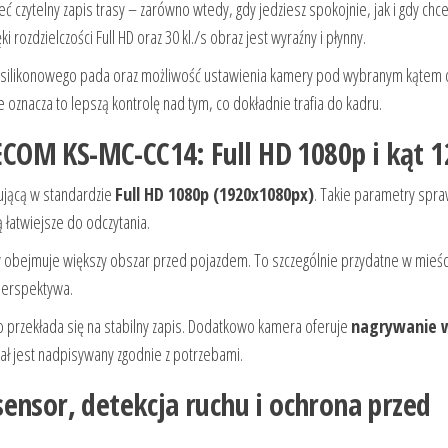
ć czytelny zapis trasy – zarówno wtedy, gdy jedziesz spokojnie, jak i gdy chc
rozdzielczości Full HD oraz 30 kl./s obraz jest wyraźny i płynny.
m silikonowego pada oraz możliwość ustawienia kamery pod wybranym kątem d
e oznacza to lepszą kontrolę nad tym, co dokładnie trafia do kadru.
OM KS-MC-CC14: Full HD 1080p i kąt 1
jącą w standardzie
Full HD 1080p (1920x1080px)
. Takie parametry spra
ą łatwiejsze do odczytania.
ry obejmuje większy obszar przed pojazdem. To szczególnie przydatne w mieśc
 perspektywa.
co przekłada się na stabilny zapis. Dodatkowo kamera oferuje
nagrywanie w
iał jest nadpisywany zgodnie z potrzebami.
ensor, detekcja ruchu i ochrona przed