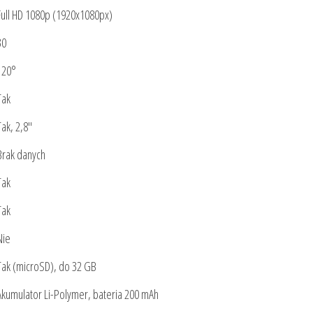
Full HD 1080p (1920x1080px)
30
120°
Tak
Tak, 2,8″
Brak danych
Tak
Tak
Nie
Tak (microSD), do 32 GB
Akumulator Li-Polymer, bateria 200 mAh