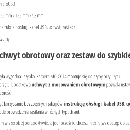
microUSB
135 mm / 135 mm / 92 mm
Instrukcja obsługi, kabel USB, uchwyt, zasilacz
Czarny
uchwyt obrotowy oraz zestaw do szybki
była wygodna i szybka. Kamerę MC-CC14 montuje się do szyby przy użyciu
 sprzętu. Dodatkowo
uchwyt z mocowaniem obrotowym
pozwala ustaw
czność.
ąć korzystanie bez zbędnych zakupów:
instrukcję obsługi
,
kabel USB
,
u
dę prowadzenia zasilania w różnych typach aut.
jazdem w szerokiej perspektywie, a jednocześnie chcesz mieć łatwy dostęp do u