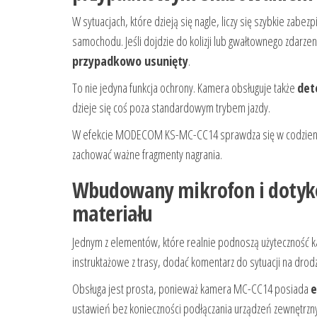
W sytuacjach, które dzieją się nagle, liczy się szybkie zabez
samochodu. Jeśli dojdzie do kolizji lub gwałtownego zdarz
przypadkowo usunięty
.
To nie jedyna funkcja ochrony. Kamera obsługuje także
det
dzieje się coś poza standardowym trybem jazdy.
W efekcie MODECOM KS-MC-CC14 sprawdza się w codziennym 
zachować ważne fragmenty nagrania.
Wbudowany mikrofon i dotyko
materiału
Jednym z elementów, które realnie podnoszą użyteczność k
instruktażowe z trasy, dodać komentarz do sytuacji na dro
Obsługa jest prosta, ponieważ kamera MC-CC14 posiada
e
ustawień bez konieczności podłączania urządzeń zewnętrzn