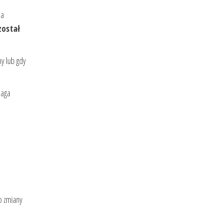
ia
został
ny lub gdy
maga
o zmiany