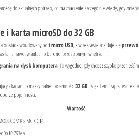
merę do aktualnych potrzeb, co ma znaczenie szczególnie wtedy, gdy zmienia
ie i karta microSD do 32 GB
ra posiada wbudowany port
micro USB
, a w zestawie znajduje się
przewó
zasilania nawet w autach o bardziej przestronnym wnętrzu.
rania na dysk komputera
. To wygodne, gdy chcesz szybko przenieść m
jący z kartami o maksymalnej pojemności
32 GB
. Dzięki temu zapis jest real
doborze pojemności.
Wartość
MODECOM KS-MC-CC14
ed0b16f793ea