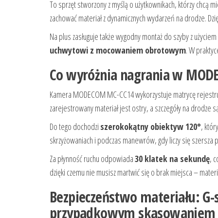
To sprzęt stworzony z myślą o użytkownikach, którzy chcą mie
zachować materiał z dynamicznych wydarzeń na drodze. Dzięki 
Na plus zasługuje także wygodny montaż do szyby z użycie
uchwytowi z mocowaniem obrotowym
. W praktyc
Co wyróżnia nagrania w MODEC
Kamera MODECOM MC-CC14 wykorzystuje matrycę rejestru
zarejestrowany materiał jest ostry, a szczegóły na drodze s
Do tego dochodzi
szerokokątny obiektyw 120°
, któ
skrzyżowaniach i podczas manewrów, gdy liczy się szersza
Za płynność ruchu odpowiada
30 klatek na sekundę
, 
dzięki czemu nie musisz martwić się o brak miejsca – mater
Bezpieczeństwo materiału: G-s
przypadkowym skasowaniem