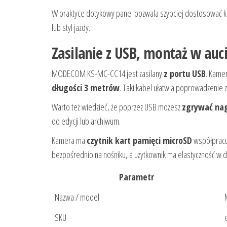
W praktyce dotykowy panel pozwala szybciej dostosować ka
lub styl jazdy.
Zasilanie z USB, montaż w auc
MODECOM KS-MC-CC14 jest zasilany
z portu USB
. Kame
długości 3 metrów
. Taki kabel ułatwia poprowadzenie 
Warto też wiedzieć, że poprzez USB możesz
zgrywać nag
do edycji lub archiwum.
Kamera ma
czytnik kart pamięci microSD
współpracu
bezpośrednio na nośniku, a użytkownik ma elastyczność w 
Parametr
Nazwa / model
SKU