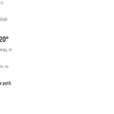
esz
zięki
20°
wiają, że
ie, na
 pętli
,