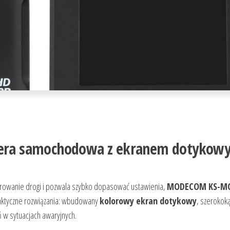
ra samochodowa z ekranem dotykowy
estrowanie drogi i pozwala szybko dopasować ustawienia,
MODECOM KS-MC
aktyczne rozwiązania: wbudowany
kolorowy ekran dotykowy
, szerokok
 w sytuacjach awaryjnych.