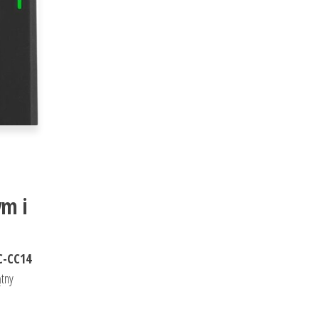
m i
-CC14
ątny