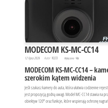
MODECOM KS-MC-CC14
12 lipca 2026
Autor
KLEO
Wyłączono
MODECOM KS-MC-CC14 – kame
szerokim kątem widzenia
Jeśli szukasz kamery do auta, która ułatwia codzienne rej
jest propozycją godną uwagi. Model MC-CC14 stawia na pr
obiektyw 120° oraz funkcje, które wspierają ochronę nagrań