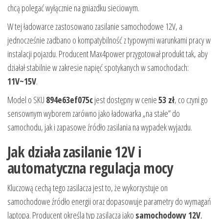
chcą polegać wyłącznie na gniazdku sieciowym.
W tej ładowarce zastosowano zasilanie samochodowe 12V, a
jednocześnie zadbano o kompatybilność z typowymi warunkami pracy w
instalacji pojazdu. Producent Max4power przygotował produkt tak, aby
działał stabilnie w zakresie napięć spotykanych w samochodach:
11V~15V
.
Model o SKU
894e63ef075c
jest dostępny w cenie
53 zł
, co czyni go
sensownym wyborem zarówno jako ładowarka „na stałe” do
samochodu, jak i zapasowe źródło zasilania na wypadek wyjazdu.
Jak działa zasilanie 12V i
automatyczna regulacja mocy
Kluczową cechą tego zasilacza jest to, że wykorzystuje on
samochodowe źródło energii oraz dopasowuje parametry do wymagań
laptopa. Producent określa typ zasilacza jako
samochodowy 12V
,