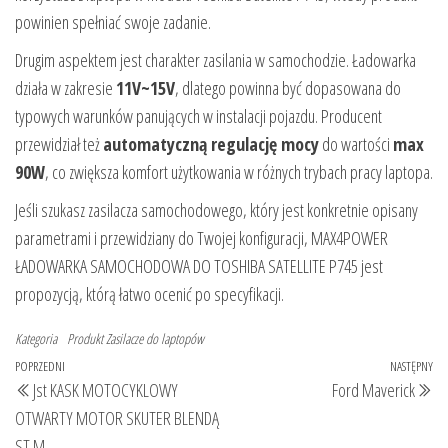
powinien spełniać swoje zadanie.
Drugim aspektem jest charakter zasilania w samochodzie. Ładowarka
działa w zakresie
11V~15V
, dlatego powinna być dopasowana do
typowych warunków panujących w instalacji pojazdu. Producent
przewidział też
automatyczną regulację mocy
do wartości
max
90W
, co zwiększa komfort użytkowania w różnych trybach pracy laptopa.
Jeśli szukasz zasilacza samochodowego, który jest konkretnie opisany
parametrami i przewidziany do Twojej konfiguracji, MAX4POWER
ŁADOWARKA SAMOCHODOWA DO TOSHIBA SATELLITE P745 jest
propozycją, którą łatwo ocenić po specyfikacji.
Kategoria
Produkt
Zasilacze do laptopów
Nawigacja
Poprzedni
POPRZEDNI
NASTĘPNY
Na
Jst KASK MOTOCYKLOWY
Ford Maverick
wpisu
wpis
wp
OTWARTY MOTOR SKUTER BLENDĄ
ST M