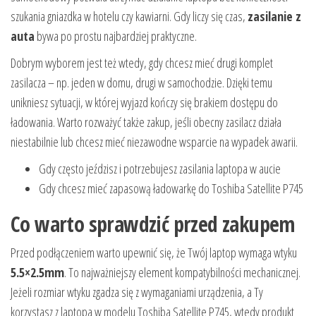
szukania gniazdka w hotelu czy kawiarni. Gdy liczy się czas,
zasilanie z
auta
bywa po prostu najbardziej praktyczne.
Dobrym wyborem jest też wtedy, gdy chcesz mieć drugi komplet
zasilacza – np. jeden w domu, drugi w samochodzie. Dzięki temu
unikniesz sytuacji, w której wyjazd kończy się brakiem dostępu do
ładowania. Warto rozważyć także zakup, jeśli obecny zasilacz działa
niestabilnie lub chcesz mieć niezawodne wsparcie na wypadek awarii.
Gdy często jeździsz i potrzebujesz zasilania laptopa w aucie
Gdy chcesz mieć zapasową ładowarkę do Toshiba Satellite P745
Co warto sprawdzić przed zakupem
Przed podłączeniem warto upewnić się, że Twój laptop wymaga wtyku
5.5×2.5mm
. To najważniejszy element kompatybilności mechanicznej.
Jeżeli rozmiar wtyku zgadza się z wymaganiami urządzenia, a Ty
korzystasz z laptopa w modelu Toshiba Satellite P745, wtedy produkt