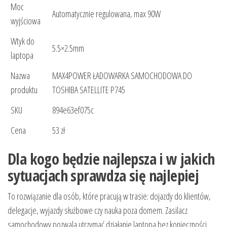
Moc
Automatycznie regulowana, max 90W
wyjściowa
Wtyk do
5.5×2.5mm
laptopa
Nazwa
MAX4POWER ŁADOWARKA SAMOCHODOWA DO
produktu
TOSHIBA SATELLITE P745
SKU
894e63ef075c
Cena
53 zł
Dla kogo będzie najlepsza i w jakich
sytuacjach sprawdza się najlepiej
To rozwiązanie dla osób, które pracują w trasie: dojazdy do klientów,
delegacje, wyjazdy służbowe czy nauka poza domem. Zasilacz
samochodowy pozwala utrzymać działanie laptopa bez konieczności