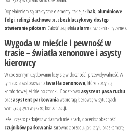
pomagają w ograniczaniu oślepiania.
Dopełnieniem są praktyczne elementy, takie jak
hak
,
aluminiowe
felgi
,
relingi dachowe
oraz
bezkluczykowy dostęp
i
otwieranie pilotem
. Całość uzupełnia
alarm
oraz centralny zamek.
Wygoda w mieście i pewność w
trasie – światła xenonowe i asysty
kierowcy
W codziennym użytkowaniu liczy się widoczność i przewidywalność. W
tym aucie zastosowano
światła xenonowe
, które sprzyjają
komfortowej jeździe po zmroku. Dodatkowo
asystent pasa ruchu
oraz
asystent parkowania
wspierają kierowcę w sytuacjach
wymagających większej koncentracji.
Jeżeli często parkujesz w ciasnych miejscach, docenisz obecność
czujników parkowania
zarówno z przodu, jak i z tyłu oraz kamerę