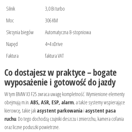
Silnik
3,0 Bi turbo
Moc
306 KM
Skrzynia biegów
Automatyczna 8-stopniowa
Napęd
4×4 xDrive
Faktura
faktura VAT
Co dostajesz w praktyce – bogate
wyposażenie i gotowość do jazdy
W tym BMW X3 F25 zwraca uwagę kompletność. Wymienione elementy
obejmują m.in.
ABS, ASR, ESP, alarm
, a także systemy wspierające
kierowcę, takie jak
asystent parkowania
i
asystent pasa
ruchu
. Do tego dochodzą czujniki deszczu i zmierzchu, kamera cofania
oraz liczne poduszki powietrzne.