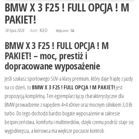
BMW X 3 F25 ! FULL OPCJA ! M
PAKIET!
18 lipca 2026
Autor
KLEO
Wyłączono
BMW X 3 F25 ! FULL OPCJA ! M
PAKIET! – moc, prestiż i
dopracowane wyposażenie
Jeśli szukasz sportowego SUV-a klasy premium, który daje frajdę z jazdy
na co dzień, to
BMW X 3 F25 ! FULL OPCJA ! M PAKIET!
jest
propozycją kompletną. Ten egzemplarz łączy charakterystyczne dla
BMW prowadzenie z napędem 4×4 xDrive oraz mocnym silnikiem 3,0 Bi
turbo. Do tego dochodzi bardzo bogate wyposażenie w zakresie
bezpieczeństwa, komfortu i multimediów, dzięki czemu podróż staje się
wygodniejsza, a kierowca ma większe poczucie kontroli.