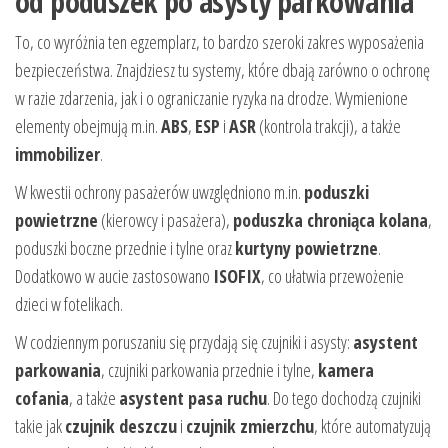
od poduszek po asysty parkowania
To, co wyróżnia ten egzemplarz, to bardzo szeroki zakres wyposażenia
bezpieczeństwa. Znajdziesz tu systemy, które dbają zarówno o ochronę
w razie zdarzenia, jak i o ograniczanie ryzyka na drodze. Wymienione
elementy obejmują m.in.
ABS
,
ESP
i
ASR
(kontrola trakcji), a także
immobilizer
.
W kwestii ochrony pasażerów uwzględniono m.in.
poduszki
powietrzne
(kierowcy i pasażera),
poduszka chroniąca kolana
,
poduszki boczne przednie i tylne oraz
kurtyny powietrzne
.
Dodatkowo w aucie zastosowano
ISOFIX
, co ułatwia przewożenie
dzieci w fotelikach.
W codziennym poruszaniu się przydają się czujniki i asysty:
asystent
parkowania
, czujniki parkowania przednie i tylne,
kamera
cofania
, a także
asystent pasa ruchu
. Do tego dochodzą czujniki
takie jak
czujnik deszczu
i
czujnik zmierzchu
, które automatyzują