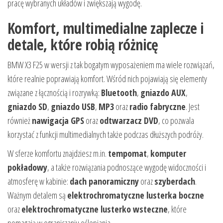
pracę wybranych układów i zwiększają wygodę.
Komfort, multimedialne zaplecze i
detale, które robią różnicę
BMW X3 F25 w wersji z tak bogatym wyposażeniem ma wiele rozwiązań,
które realnie poprawiają komfort. Wśród nich pojawiają się elementy
związane z łącznością i rozrywką:
Bluetooth
,
gniazdo AUX
,
gniazdo SD
,
gniazdo USB
,
MP3
oraz
radio fabryczne
. Jest
również
nawigacja GPS
oraz
odtwarzacz DVD
, co pozwala
korzystać z funkcji multimedialnych także podczas dłuższych podróży.
W sferze komfortu znajdziesz m.in.
tempomat
,
komputer
pokładowy
, a także rozwiązania podnoszące wygodę widoczności i
atmosferę w kabinie:
dach panoramiczny
oraz
szyberdach
.
Ważnym detalem są
elektrochromatyczne lusterka boczne
oraz
elektrochromatyczne lusterko wsteczne
, które