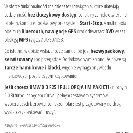
W sferze funkcjonalności znajdziesz też rozwiązania, które ułatwiają
codzienność:
bezkluczykowy dostęp
, centralny zamek, otwieranie
pilotem, komputer pokładowy oraz system
Start-Stop
. A multimedia
obejmują
Bluetooth
,
nawigację GPS
oraz odtwarzacz
DVD
wraz z
obsługą
MP3
i złączy AUX/SD/USB.
Co istotne, w opisie wskazano, że samochód jest
bezwypadkowy
,
serwisowany
i po przeglądzie. Dodatkowo wymieniono, że nowe są
tarcze hamulcowe i klocki
, więc nie wymaga on „wkładu
finansowego” poza bieżącym użytkowaniem.
Jeśli chcesz BMW X 3 F25 ! FULL OPCJA ! M PAKIET!
z mocnym
3,0 Bi turbo, napędem xDrive i pełnym zestawem systemów
wspierających kierowcę, ten egzemplarz jest przygotowany do drogi –
wystarczy zatankować i ruszyć.
Kategoria
Produkt
Samochody osobowe