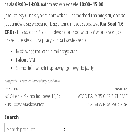
działa
09:00–14:00
, natomiast w niedziele
10:00–15:00
.
Jeżeli zależy Ci na szybkim sprawdzeniu samochodu na miejscu, dobrze
jest umówić się wcześniej. Dzięki temu możesz zobaczyć
Kia Soul 1.6
CRDi
z bliska, ocenić stan nadwozia oraz potwierdzić w praktyce, jak
prezentuje się kultura pracy silnika i zawieszenia.
Możliwość rozliczenia tańszego auta
Faktura VAT
Samochód w pełni sprawny i gotowy do jazdy
Kategoria
Produkt
Samochody osobowe
Nawigacja
Poprzedni
POPRZEDNI
NASTĘPNY
Na
Głośniki Samochodowe 16,5cm
IVECO DAILY 35 C 12 3.5T DMC
wpisu
wpis
wp
Bus 100W Maskownice
4.20M WINDA 750KG
Search