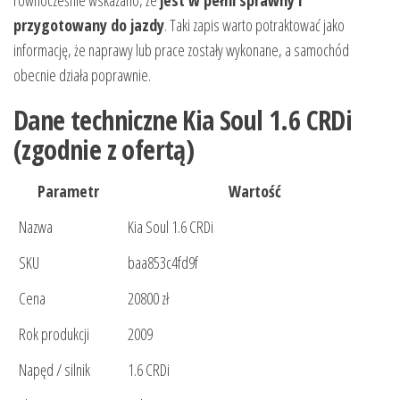
równocześnie wskazano, że
jest w pełni sprawny i
przygotowany do jazdy
. Taki zapis warto potraktować jako
informację, że naprawy lub prace zostały wykonane, a samochód
obecnie działa poprawnie.
Dane techniczne Kia Soul 1.6 CRDi
(zgodnie z ofertą)
Parametr
Wartość
Nazwa
Kia Soul 1.6 CRDi
SKU
baa853c4fd9f
Cena
20800 zł
Rok produkcji
2009
Napęd / silnik
1.6 CRDi