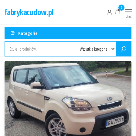
Przejdź
0
fabrykacudow.pl
do
Menu
treści
Kategorie