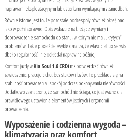
informacja dla osób, które chcą uniknąć kosztów związanych z
naprawami eksploatacyjnymi lub usterkami wynikającymi z zaniedbań.
Równie istotne jest to, że pozostałe podzespoły również określono
jako w pełni sprawne. Opis wskazuje na bieżące wymiany i
doprowadzenie samochodu do stanu, w którym nie ma „ukrytych”
problemów. Takie podejście zwykle oznacza, że właściciel lub serwis
dbał o regularność i nie odkładał napraw na później.
Komfort jazdy w
Kia Soul 1.6 CRDi
ma potwierdzać również
zawieszenie: pracuje cicho, bez stuków i luzów. To przekłada się na
stabilność prowadzenia i spokój podczas pokonywania nierówności.
Dodatkowo zaznaczono, że samochód nie ściąga, co jest ważne dla
prawidłowego ustawienia elementów jezdnych i ergonomii
prowadzenia.
Wyposażenie i codzienna wygoda –
klimatyzacja oraz komfort