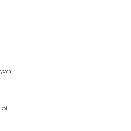
tyzacja
jest