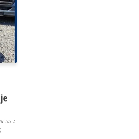
je
 w trasie
ą