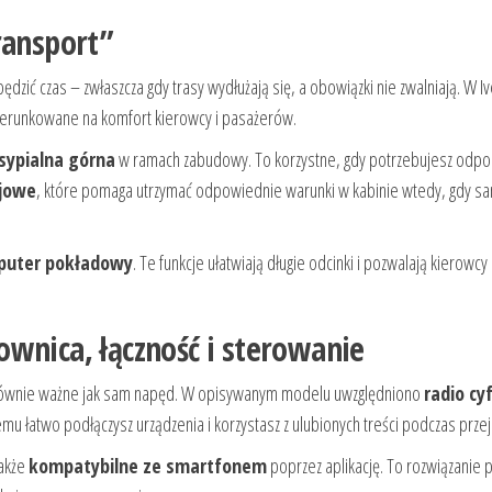
ransport”
ić czas – zwłaszcza gdy trasy wydłużają się, a obowiązki nie zwalniają. W Iv
ierunkowane na komfort kierowcy i pasażerów.
sypialna górna
w ramach zabudowy. To korzystne, gdy potrzebujesz odpo
jowe
, które pomaga utrzymać odpowiednie warunki w kabinie wtedy, gdy 
uter pokładowy
. Te funkcje ułatwiają długie odcinki i pozwalają kierowcy 
wnica, łączność i sterowanie
są równie ważne jak sam napęd. W opisywanym modelu uwzględniono
radio cy
 temu łatwo podłączysz urządzenia i korzystasz z ulubionych treści podczas prze
także
kompatybilne ze smartfonem
poprzez aplikację. To rozwiązanie 