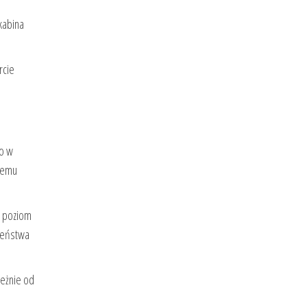
kabina
rcie
no w
czemu
 poziom
czeństwa
leżnie od