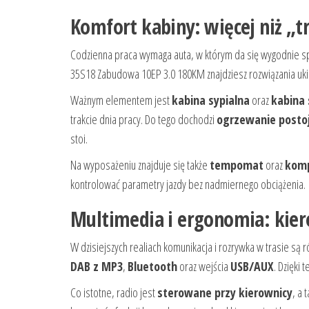
Komfort kabiny: więcej niż „t
Codzienna praca wymaga auta, w którym da się wygodnie spędz
35S18 Zabudowa 10EP 3.0 180KM znajdziesz rozwiązania uk
Ważnym elementem jest
kabina sypialna
oraz
kabina 
trakcie dnia pracy. Do tego dochodzi
ogrzewanie posto
stoi.
Na wyposażeniu znajduje się także
tempomat
oraz
komp
kontrolować parametry jazdy bez nadmiernego obciążenia.
Multimedia i ergonomia: kiero
W dzisiejszych realiach komunikacja i rozrywka w trasie 
DAB z MP3
,
Bluetooth
oraz wejścia
USB/AUX
. Dzięki
Co istotne, radio jest
sterowane przy kierownicy
, a 