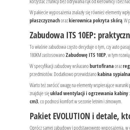
korzystać z funkcji bez odrywania rąk od kierownicy i bez n
W pakiecie wyposażenia znalazły się również elementy wp
płaszczyznach
oraz
kierownica pokryta skórą
. W 
Zabudowa ITS 10EP: praktyczn
To właśnie zabudowa często decyduje o tym, czy auto pasuj
180KM zastosowano
Zabudowę ITS 10EP
, w tym rozwią
W specyfikacji zabudowy wskazano
burtofirana
oraz
reg
przedmiotów. Dodatkowo przewidziano
kabina sypialn
Warto też zwrócić uwagę na elementy wspierające warunki 
znajduje się
układ wentylacji i ogrzewania kabiny
cm3
, co podnosi komfort w sezonie letnim i zimowym.
Pakiet EVOLUTION i detale, kt
Oprócz samej zabudowy i podstawowego wyposażenia, w o