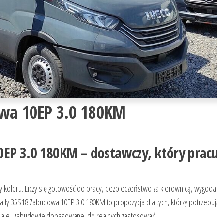
owa 10EP 3.0 180KM
0EP 3.0 180KM – dostawczy, który pracu
y koloru. Liczy się gotowość do pracy, bezpieczeństwo za kierownicą, wygoda
 Daily 35S18 Zabudowa 10EP 3.0 180KM to propozycja dla tych, którzy potrzebuj
le i zabudowie dopasowanej do realnych zastosowań.