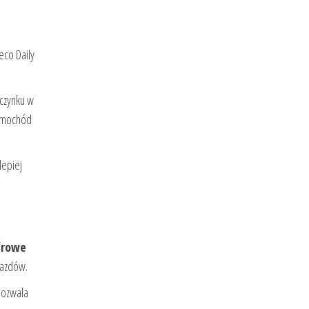
eco Daily
czynku w
samochód
lepiej
frowe
jazdów.
pozwala