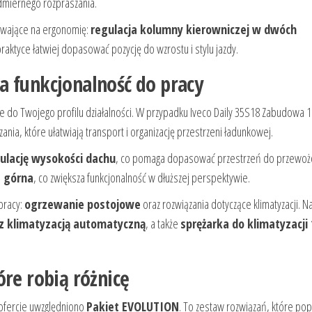
admiernego rozpraszania.
ływające na ergonomię:
regulacja kolumny kierowniczej w dwóch
praktyce łatwiej dopasować pozycję do wzrostu i stylu jazdy.
a funkcjonalność do pracy
e do Twojego profilu działalności. W przypadku Iveco Daily 35S18 Zabudowa 1
zania, które ułatwiają transport i organizację przestrzeni ładunkowej.
ulację wysokości dachu
, co pomaga dopasować przestrzeń do przewoż
a górna
, co zwiększa funkcjonalność w dłuższej perspektywie.
pracy:
ogrzewanie postojowe
oraz rozwiązania dotyczące klimatyzacji. Na
 z klimatyzacją automatyczną
, a także
sprężarka do klimatyzacji
óre robią różnicę
fercie uwzględniono
Pakiet EVOLUTION
. To zestaw rozwiązań, które po