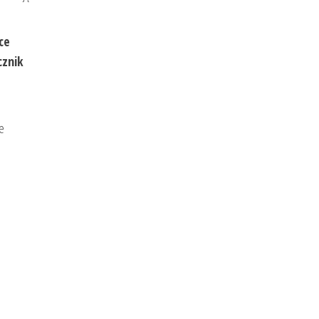
ce
cznik
re