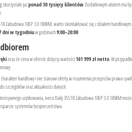
ug skorzystało już
ponad 30 tysięcy klientów
. Dodatkowym atutem ma by
e.
35S18 Zabudowa 10EP 3.0 180KM, warto skontaktować się z działem handlowym.
7 dni w tygodniu
w godzinach
9:00–20:00
.
odbiorem
ręki
oraz że cena w ofercie dotyczy wartości
161 999 zł netto
. W przypadk
ozmowy.
 charakter handlowy i nie stanowi oferty w rozumieniu przepisów prawa cywi
 do szczegółów oraz aktualności danych.
o intensywnego użytkowania, Iveco Daily 35S18 Zabudowa 10EP 3.0 180KM może
i wsparcie systemów bezpieczeństwa.