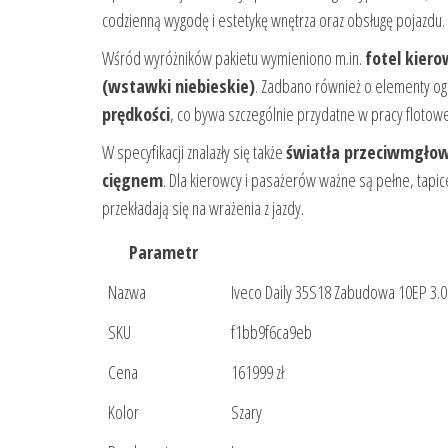
codzienną wygodę i estetykę wnętrza oraz obsługę pojazdu.
Wśród wyróżników pakietu wymieniono m.in.
fotel kier
(wstawki niebieskie)
. Zadbano również o elementy og
prędkości
, co bywa szczególnie przydatne w pracy flotowe
W specyfikacji znalazły się także
światła przeciwmgłow
cięgnem
. Dla kierowcy i pasażerów ważne są pełne, tap
przekładają się na wrażenia z jazdy.
Parametr
Nazwa
Iveco Daily 35S18 Zabudowa 10EP 3.
SKU
f1bb9f6ca9eb
Cena
161999 zł
Kolor
Szary