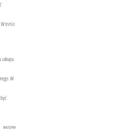
ć
 W treści
u zakupu
lnego. W
 być
NASTĘPNY
Następny