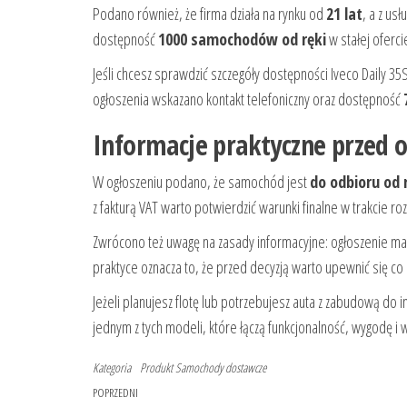
Podano również, że firma działa na rynku od
21 lat
, a z usł
dostępność
1000 samochodów od ręki
w stałej oferci
Jeśli chcesz sprawdzić szczegóły dostępności Iveco Daily 
ogłoszenia wskazano kontakt telefoniczny oraz dostępność
Informacje praktyczne przed 
W ogłoszeniu podano, że samochód jest
do odbioru od 
z fakturą VAT warto potwierdzić warunki finalne w trakcie r
Zwrócono też uwagę na zasady informacyjne: ogłoszenie ma
praktyce oznacza to, że przed decyzją warto upewnić się co
Jeżeli planujesz flotę lub potrzebujesz auta z zabudową d
jednym z tych modeli, które łączą funkcjonalność, wygodę 
Kategoria
Produkt
Samochody dostawcze
Nawigacja
Poprzedni
POPRZEDNI