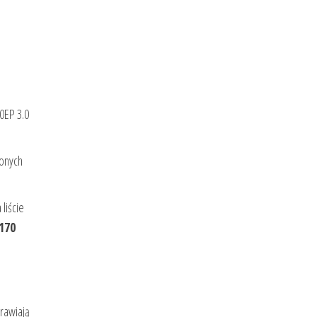
0EP 3.0
onych
 liście
 170
prawiają