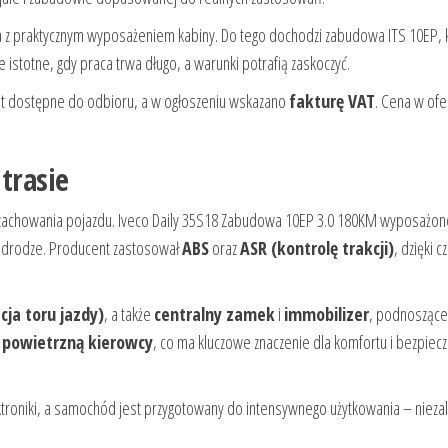
z praktycznym wyposażeniem kabiny. Do tego dochodzi zabudowa ITS 10EP, 
istotne, gdy praca trwa długo, a warunki potrafią zaskoczyć.
est dostępne do odbioru, a w ogłoszeniu wskazano
fakturę VAT
. Cena w ofe
trasie
ć zachowania pojazdu. Iveco Daily 35S18 Zabudowa 10EP 3.0 180KM wyposażo
a drodze. Producent zastosował
ABS
oraz
ASR (kontrolę trakcji)
, dzięki 
acja toru jazdy)
, a także
centralny zamek
i
immobilizer
, podnoszące
 powietrzną kierowcy
, co ma kluczowe znaczenie dla komfortu i bezpie
ktroniki, a samochód jest przygotowany do intensywnego użytkowania – nieza