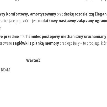
owcy komfortowy, amortyzowany
oraz
deskę rozdzielczą Elegan
raniczające prędkość – jest
dodatkowy nastawny załączany ograni
j.
e przednie
oraz
hamulec postojowy mechaniczny uruchamiany
icerowane
zaglówki z pianką memory
oraz logo Daily – to drobiazgi, któ
Wartość
0 180KM