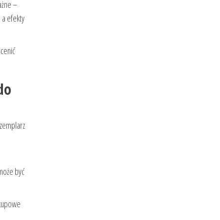
ażne –
 a efekty
ocenić
do
gzemplarz
 może być
zakupowe