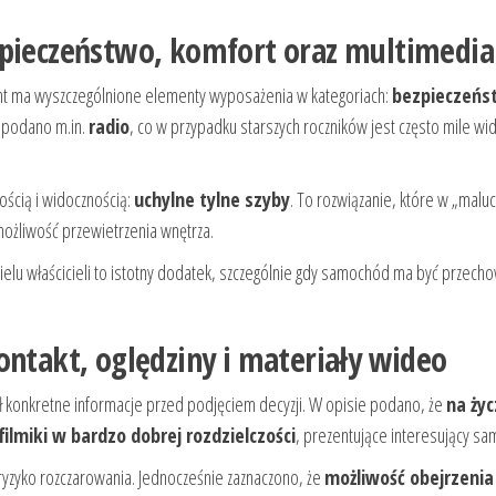
zpieczeństwo, komfort oraz multimedia
riant ma wyszczególnione elementy wyposażenia w kategoriach:
bezpieczeńs
 podano m.in.
radio
, co w przypadku starszych roczników jest często mile wi
ością i widocznością:
uchylne tylne szyby
. To rozwiązanie, które w „malu
a możliwość przewietrzenia wnętrza.
wielu właścicieli to istotny dodatek, szczególnie gdy samochód ma być przec
ontakt, oględziny i materiały wideo
ł konkretne informacje przed podjęciem decyzji. W opisie podano, że
na życ
lmiki w bardzo dobrej rozdzielczości
, prezentujące interesujący s
ryzyko rozczarowania. Jednocześnie zaznaczono, że
możliwość obejrzenia