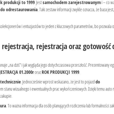
ok produkcji to 1999
. Jest
samochodem zarejestrowanym
i – co w
o
do odrestaurowania
. Taki zestaw informacji zwykle oznacza, że baza jest,
u kolekcjonerów i entuzjastów to jeden z kluczowych parametrów, bo pozwala 
a rejestracja, rejestracja oraz gotowość 
jonuje „na dziś” i jak wygląda jego dotychczasowa przeszłość. Prezentowany e
ESTRACJA 01.2000r
oraz
ROK PRODUKCJI 1999
.
technicznie
. Jednocześnie wprost wskazano, że jest to pojazd
do
m stanu wizualnego i ewentualnych prac wykończeniowych. Dzięki temu auto
 zakupie.
tura
. To ważna informacja dla osób planujących rozliczenia lub formalności 