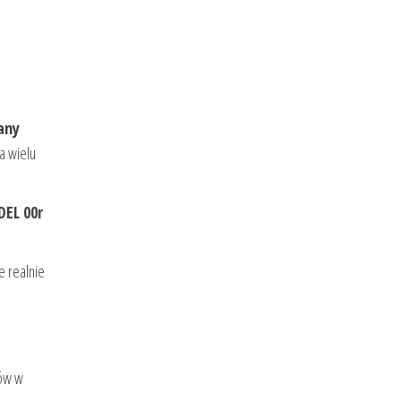
any
la wielu
EL 00r
re realnie
tów w