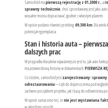
Samochód ma
pierwszą rejestrację z 01.2000 r.
, a
r
sprawny technicznie
, choć sprzedawany jest jako aut
wizualne można dopracować zgodnie z własnym planem.
W opisie podano również przebieg:
69.300 km
. Dla wiel
potencjał egzemplarza.
Stan i historia auta – pierwsz
dalszych prac
W przypadku klasyków najważniejsze jest to, jak auto funkc
ma potwierdzoną historię w dokumentach:
PIERWSZA REJ
Co istotne, samochód jest
zarejestrowany
i
sprawny 
odrestaurowania
—czyli do dopieszczenia pod względe
zarówno początkiem projektu, jak i bazą do odświeżenia po
W opisie zaznaczono też, że
nie jest wystawiana fak
w określony sposób.