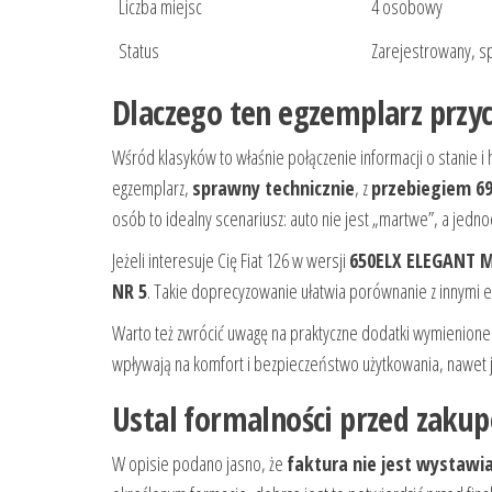
Liczba miejsc
4 osobowy
Status
Zarejestrowany, s
Dlaczego ten egzemplarz przy
Wśród klasyków to właśnie połączenie informacji o stanie i 
egzemplarz,
sprawny technicznie
, z
przebiegiem 6
osób to idealny scenariusz: auto nie jest „martwe”, a jedno
Jeżeli interesuje Cię Fiat 126 w wersji
650ELX ELEGANT 
NR 5
. Takie doprecyzowanie ułatwia porównanie z innymi e
Warto też zwrócić uwagę na praktyczne dodatki wymienion
wpływają na komfort i bezpieczeństwo użytkowania, nawet j
Ustal formalności przed zakupe
W opisie podano jasno, że
faktura nie jest wystawi