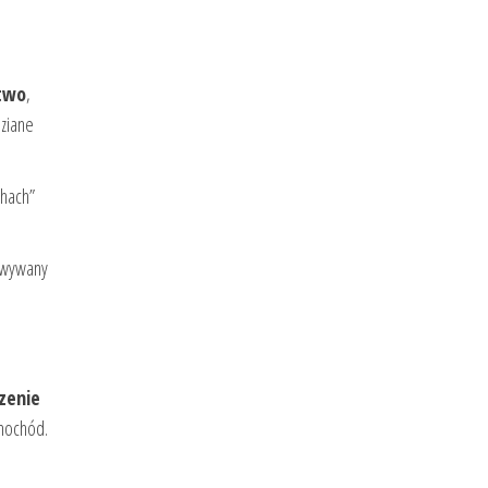
two
,
dziane
chach”
howywany
zenie
amochód.