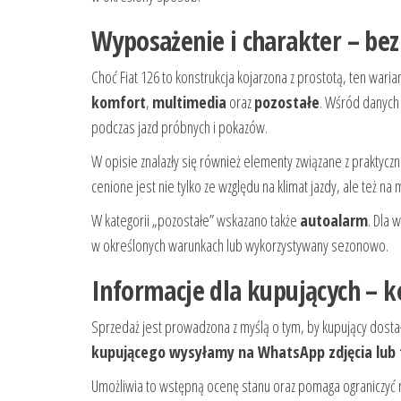
Wyposażenie i charakter – be
Choć Fiat 126 to konstrukcja kojarzona z prostotą, ten wa
komfort
,
multimedia
oraz
pozostałe
. Wśród danych
podczas jazd próbnych i pokazów.
W opisie znalazły się również elementy związane z praktyczn
cenione jest nie tylko ze względu na klimat jazdy, ale też n
W kategorii „pozostałe” wskazano także
autoalarm
. Dla 
w określonych warunkach lub wykorzystywany sezonowo.
Informacje dla kupujących – k
Sprzedaż jest prowadzona z myślą o tym, by kupujący dosta
kupującego wysyłamy na WhatsApp zdjęcia lub fi
Umożliwia to wstępną ocenę stanu oraz pomaga ograniczyć 