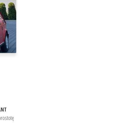
ANT
prostotę