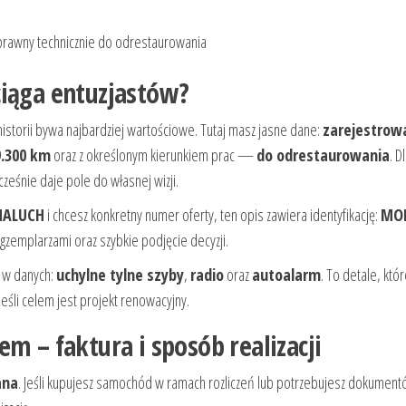
prawny technicznie do odrestaurowaniа
ciąga entuzjastów?
historii bywa najbardziej wartościowe. Tutaj masz jasne dane:
zarejestrow
9.300 km
oraz z określonym kierunkiem prac —
do odrestaurowania
. D
cześnie daje pole do własnej wizji.
MALUCH
i chcesz konkretny numer oferty, ten opis zawiera identyfikację:
MOD
gzemplarzami oraz szybkie podjęcie decyzji.
e w danych:
uchylne tylne szyby
,
radio
oraz
autoalarm
. To detale, któ
eśli celem jest projekt renowacyjny.
m – faktura i sposób realizacji
ana
. Jeśli kupujesz samochód w ramach rozliczeń lub potrzebujesz dokumen