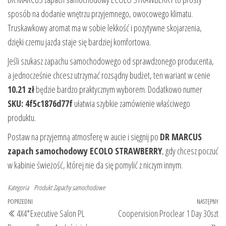
sposób na dodanie wnętrzu przyjemnego, owocowego klimatu.
Truskawkowy aromat ma w sobie lekkość i pozytywne skojarzenia,
dzięki czemu jazda staje się bardziej komfortowa.
Jeśli szukasz zapachu samochodowego od sprawdzonego producenta,
a jednocześnie chcesz utrzymać rozsądny budżet, ten wariant w cenie
10.21 zł
będzie bardzo praktycznym wyborem. Dodatkowo numer
SKU: 4f5c1876d77f
ułatwia szybkie zamówienie właściwego
produktu.
Postaw na przyjemną atmosferę w aucie i sięgnij po
DR MARCUS
zapach samochodowy ECOLO STRAWBERRY
, gdy chcesz poczuć
w kabinie świeżość, której nie da się pomylić z niczym innym.
Kategoria
Produkt
Zapachy samochodowe
Nawigacja
Poprzedni
POPRZEDNI
NASTĘPNY
Na
4X4*Executive Salon PL
Coopervision Proclear 1 Day 30szt
wpisu
wpis
wp