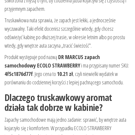
stworzona z myślą o tym, by codzienna jazda kojarzyła się z czystością i
przyjemnym zapachem.
Truskawkowa nuta sprawia, że zapach jest lekki, a jednocześnie
wyczuwalny. Taki efekt docenisz szczególnie wtedy, gdy chcesz
odświeżyć kabinę po dłuższej trasie, w okresie letnim albo po prostu
wtedy, gdy wnętrze auta zaczyna „tracić świeżość”.
Produkt występuje pod nazwą
DR MARCUS zapach
samochodowy ECOLO STRAWBERRY
i ma przypisany numer SKU:
4f5c1876d77f
. Jego cena to
10.21 zł
, czyli niewielki wydatek w
porównaniu do codziennej korzyści z lepiej pachnącego samochodu.
Dlaczego truskawkowy aromat
działa tak dobrze w kabinie?
Zapachy samochodowe mają jedno zadanie: sprawić, by wnętrze auta
kojarzyło się z komfortem. W przypadku ECOLO STRAWBERRY