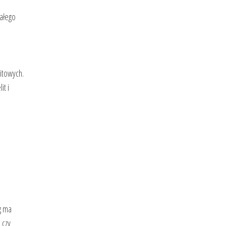
nałego
itowych.
it i
g ma
 czy