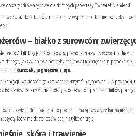
zowe obszary zdrowia typowe dla dorosłych psów rasy Owczarek Niemiecki.
 surowce oraz dodatki, które mają realnie wspierać codzienne potrzeby – od 
erści.
ożerców – białko z surowców zwierzęcy
epherd Adult 12Kg jest źródło białka pochodzenia zwierzęcego. Producent
nym do tego, jak żywieniowe potrzeby realizowali ich mięsożerni przodkowie. 
 takie jak
kurczak, jagnięcina i jaja
.
 kondycji i wspierać organizm w codziennym funkcjonowaniu. W przypadku r
 białko stanowi istotny element diety, a odpowiedni profil składników pomaga
oparciu o wieloletnie badania. To podejście ma sprawiać, że karma nie jest
zycją, która ma dostarczać więcej niż tylko energię.
ięśnie, skóra i trawienie