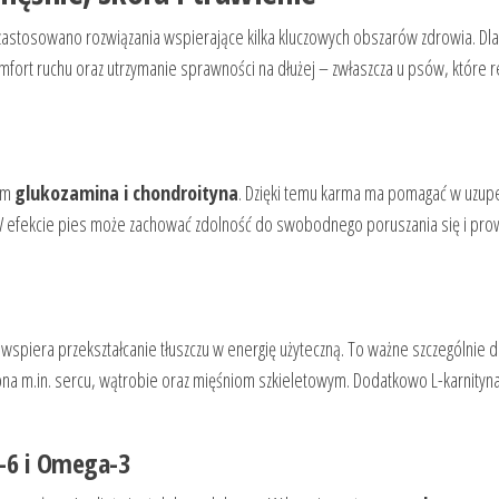
astosowano rozwiązania wspierające kilka kluczowych obszarów zdrowia. Dla
ort ruchu oraz utrzymanie sprawności na dłużej – zwłaszcza u psów, które r
tym
glukozamina i chondroityna
. Dzięki temu karma ma pomagać w uzupe
. W efekcie pies może zachować zdolność do swobodnego poruszania się i pr
a wspiera przekształcanie tłuszczu w energię użyteczną. To ważne szczególnie d
ebna m.in. sercu, wątrobie oraz mięśniom szkieletowym. Dodatkowo L-karnity
a-6 i Omega-3