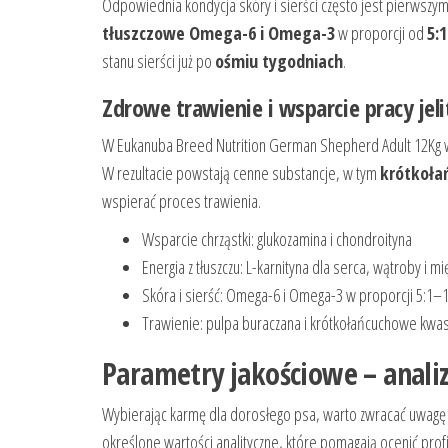
Odpowiednia kondycja skóry i sierści często jest pierwsz
tłuszczowe Omega-6 i Omega-3
w proporcji od
5:1
stanu sierści już po
ośmiu tygodniach
.
Zdrowe trawienie i wsparcie pracy jeli
W Eukanuba Breed Nutrition German Shepherd Adult 12Kg wyk
W rezultacie powstają cenne substancje, w tym
krótkoła
wspierać proces trawienia.
Wsparcie chrząstki: glukozamina i chondroityna
Energia z tłuszczu: L-karnityna dla serca, wątroby i mi
Skóra i sierść: Omega-6 i Omega-3 w proporcji 5:1–1
Trawienie: pulpa buraczana i krótkołańcuchowe kwa
Parametry jakościowe – analiz
Wybierając karmę dla dorosłego psa, warto zwracać uwagę
określone wartości analityczne, które pomagają ocenić profi