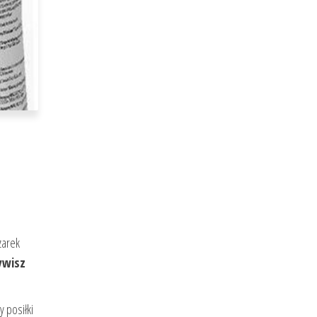
zarek
ywisz
 posiłki