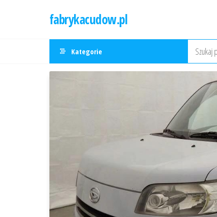
Przejdź
fabrykacudow.pl
do
treści
Kategorie