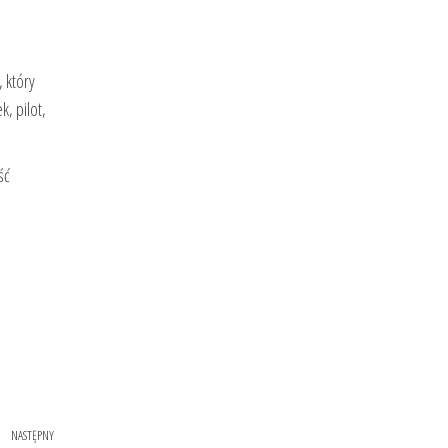
 który
, pilot,
ść
NASTĘPNY
Następny