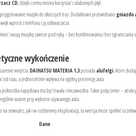
zacz CD
, dzięki czemu można korzystać z ulubionych płyt.
przygotowanie muzyki do dłuższych tras. Dodatkowo przewidziano
gniazdo
więk wprost z telefonu czy odtwarzacza.
 mieć swoją muzykę zawsze pod ręką – bez kombinowania i bez ograniczania s
tetyczne wykończenie
sażenie wnętrza.
DAIHATSU MATERIA 1.3
posiada
alufelgi
, które dodaj
ać od razu, a jednocześnie wpływa na ogólną prezencję auta.
 jednostka napędowa ma być trwała i niezawodna. Takie połączenie – atrakcy
zególnie ważne przy wyborze używanego auta.
o na zewnątrz, jak i w codziennej eksploatacji, ta wersja może spełnić oczekiw
Dane