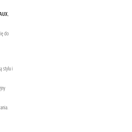
 AUX
,
ię do
ą stylu i
jny
ania.