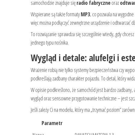
samochodzie znajduje się
radio fabryczne
oraz
odtwar
Wspierane są także formaty
MP3
, co pozwala na wygodne 
więc można podłączyć zewnętrzne urządzenie i odtwarzać dź
To rozwiązanie sprawdza się szczególnie wtedy, gdy chcesz
jednego typu nośnika.
Wygląd i detale: alufelgi i es
Wrażenie robią nie tylko systemy bezpieczeństwa czy wypo
podkreślają zadbany charakter pojazdu. To detal, który wid
W opisie podkreślono, że samochód jest bardzo zadbany, a
wygląd oraz sensowne przygotowanie techniczne – jest szc
Jeśli zależy Ci na modelu, który ma „trzymać poziom” zarówn
Parametr
Nazwa
DAIHATSU MATERIA 1.3