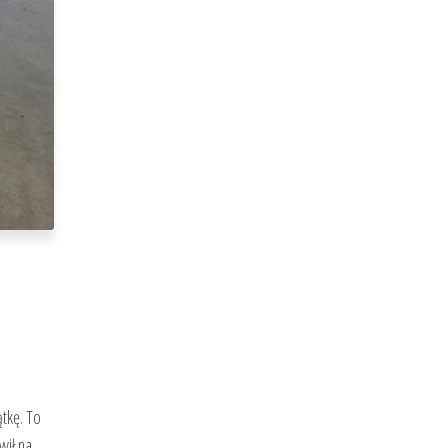
tkę. To
wił na