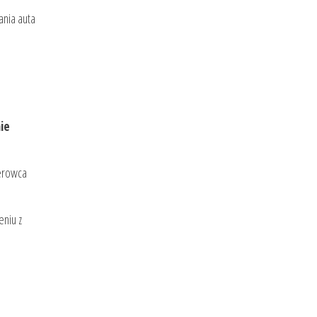
ania auta
ie
ierowca
niu z