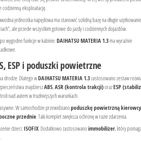
e codzienną eksploatację.
zawodna jednostka napędowa ma stanowić solidną bazę na długie użytkowani
ęciach”, ale przede wszystkim gotowe do jazdy i codziennych dojazdów.
 po wygodne funkcje w kabinie.
DAIHATSU MATERIA 1.3
ma wyraźnie
ypadkowe.
, ESP i poduszki powietrzne
 na drodze. Dlatego w
DAIHATSU MATERIA 1.3
zastosowano zestaw rozwi
zpieczeństwa znajdziesz
ABS
,
ASR (kontrola trakcji)
oraz
ESP (stabili
troli nad autem w trudniejszych warunkach.
a pasywne. W samochodzie przewidziano
poduszkę powietrzną kierowc
boczne przednie
. Taki komplet zwiększa ochronę w razie zdarzenia.
żenie dzieci:
ISOFIX
. Dodatkowo zastosowano
immobilizer
, który pomag
.