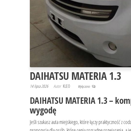
DAIHATSU MATERIA 1.3
14 lipca 2026
Autor
KLEO
Wyłączono
DAIHATSU MATERIA 1.3 – kompa
wygodę
Jeśli szukasz auta miejskiego, które łączy praktyczność z 
propozycja dla osób, które cenią rozsądne rozwiązania, a j