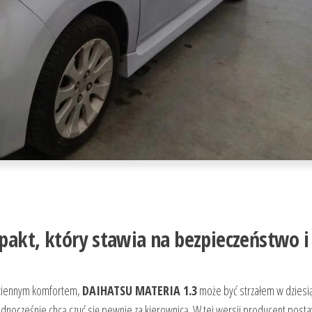
kt, który stawia na bezpieczeństwo i
codziennym komfortem,
DAIHATSU MATERIA 1.3
może być strzałem w dziesią
ednocześnie chcą czuć się pewnie za kierownicą. W tej wersji producent posta