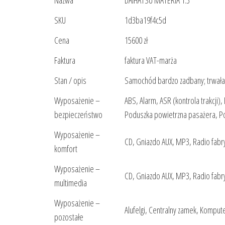
SKU
1d3ba19f4c5d
Cena
15600 zł
Faktura
faktura VAT-marża
Stan / opis
Samochód bardzo zadbany; trwała
Wyposażenie –
ABS, Alarm, ASR (kontrola trakcji),
bezpieczeństwo
Poduszka powietrzna pasażera, P
Wyposażenie –
CD, Gniazdo AUX, MP3, Radio fabr
komfort
Wyposażenie –
CD, Gniazdo AUX, MP3, Radio fabr
multimedia
Wyposażenie –
Alufelgi, Centralny zamek, Kompu
pozostałe