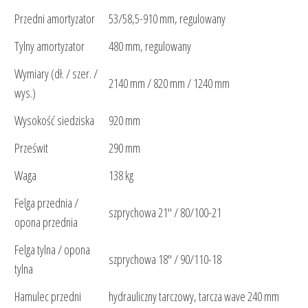
Przedni amortyzator
53/58,5-910 mm, regulowany
Tylny amortyzator
480 mm, regulowany
Wymiary (dł. / szer. /
2140 mm / 820 mm / 1240 mm
wys.)
Wysokość siedziska
920 mm
Prześwit
290 mm
Waga
138 kg
Felga przednia /
szprychowa 21" / 80/100-21
opona przednia
Felga tylna / opona
szprychowa 18" / 90/110-18
tylna
Hamulec przedni
hydrauliczny tarczowy, tarcza wave 240 mm