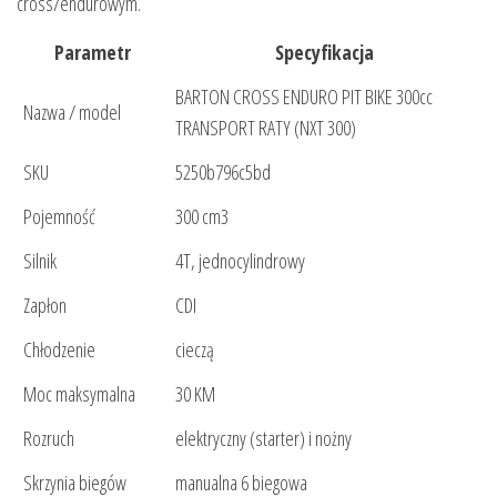
cross/endurowym.
Parametr
Specyfikacja
BARTON CROSS ENDURO PIT BIKE 300cc
Nazwa / model
TRANSPORT RATY (NXT 300)
SKU
5250b796c5bd
Pojemność
300 cm3
Silnik
4T, jednocylindrowy
Zapłon
CDI
Chłodzenie
cieczą
Moc maksymalna
30 KM
Rozruch
elektryczny (starter) i nożny
Skrzynia biegów
manualna 6 biegowa