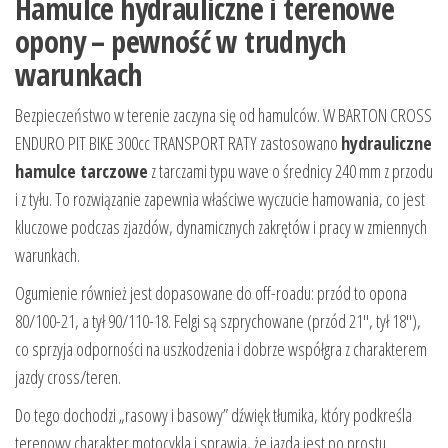
Hamulce hydrauliczne i terenowe
opony – pewność w trudnych
warunkach
Bezpieczeństwo w terenie zaczyna się od hamulców. W BARTON CROSS
ENDURO PIT BIKE 300cc TRANSPORT RATY zastosowano
hydrauliczne
hamulce tarczowe
z tarczami typu wave o średnicy 240 mm z przodu
i z tyłu. To rozwiązanie zapewnia właściwe wyczucie hamowania, co jest
kluczowe podczas zjazdów, dynamicznych zakrętów i pracy w zmiennych
warunkach.
Ogumienie również jest dopasowane do off-roadu: przód to opona
80/100-21, a tył 90/110-18. Felgi są szprychowane (przód 21″, tył 18″),
co sprzyja odporności na uszkodzenia i dobrze współgra z charakterem
jazdy cross/teren.
Do tego dochodzi „rasowy i basowy” dźwięk tłumika, który podkreśla
terenowy charakter motocykla i sprawia, że jazda jest po prostu