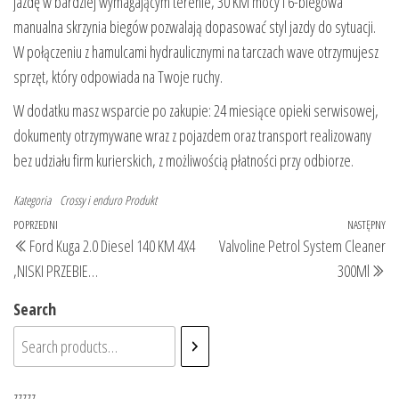
jazdę w bardziej wymagającym terenie, 30 KM mocy i 6-biegowa
manualna skrzynia biegów pozwalają dopasować styl jazdy do sytuacji.
W połączeniu z hamulcami hydraulicznymi na tarczach wave otrzymujesz
sprzęt, który odpowiada na Twoje ruchy.
W dodatku masz wsparcie po zakupie: 24 miesiące opieki serwisowej,
dokumenty otrzymywane wraz z pojazdem oraz transport realizowany
bez udziału firm kurierskich, z możliwością płatności przy odbiorze.
Kategoria
Crossy i enduro
Produkt
Nawigacja
Poprzedni
POPRZEDNI
NASTĘPNY
Na
Ford Kuga 2.0 Diesel 140 KM 4X4
Valvoline Petrol System Cleaner
wpisu
wpis
wp
,NISKI PRZEBIE…
300Ml
Search
zzzzz