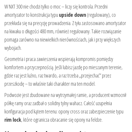
W NXT 300 nie chodzi tylko o moc – liczy się kontrola. Przedni
amortyzator to konstrukcja typu
upside down
(regulowany), co
przekłada się na precyzję prowadzenia. Z tyłu zastosowano amortyzator
na kiwaku o długości 480 mm, również regulowany. Takie rozwiązanie
pomaga zarówno na niewielkich nierównościach, jak i przy większych
wybojach.
Geometria i praca zawieszenia wspierają kompromis pomiędzy
komfortem a przyczepnością. Jeśli lubisz jazdę po mieszanym terenie,
gdzie raz jest luźno, raz twardo, a raz trzeba „przejechać” przez
przeszkodę – to właśnie taki charakter ma ten model.
Podwozie jest zbudowane na wytrzymałej ramie, a producent wzmocnił
półkę ramy oraz zadbał o solidny tylny wahacz. Całość uzupełnia
konfiguracja pod kątem terenu: opony cross oraz zabezpieczenie typu
rim lock
, które ogranicza obracanie się opony na feldze.