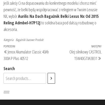
Jeśli zależy Ci na dopasowaniu do konkretnego modelu i chcesz mieć
pewność, że belki będą współpracować z relingiem w Twoim Lexusie
NX, wybór
Aurilis Na Dach Bagażnik Belki Lexus Nx Od 2015
Reling Admbel-H7P12J
to solidna baza pod dalszą rozbudowę o
akcesoria.
Kategoria
Bagażniki bazowe
Produkt
Nawigacja
Poprzedni
POPRZEDNI
NASTĘPNY
Na
Jenox Akumulator Classic 40Ah
Olej silnikowy CASTROL
wpisu
wpis
wp
300A P Plus 40512
15W40GTXA3B31
Search
zzzzz