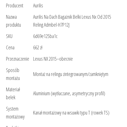
Producent
Aurilis
Nazwa
Aurilis Na Dach Bagażnik Belki Lexus Nx Od 2015
produktu
Reling Admbel-H7P12J
SKU
6d69e125ba1c
Cena
662 zł
Przeznaczenie
Lexus NX 2015–obecnie
Sposób
Montaż na relingu zintegrowanym/zamkniętym
montażu
Materiał
Aluminium (wytłaczane, asymetryczny profil)
belek
System
Kanał montażowy na wsuwki typu T (rowek TS)
montażowy