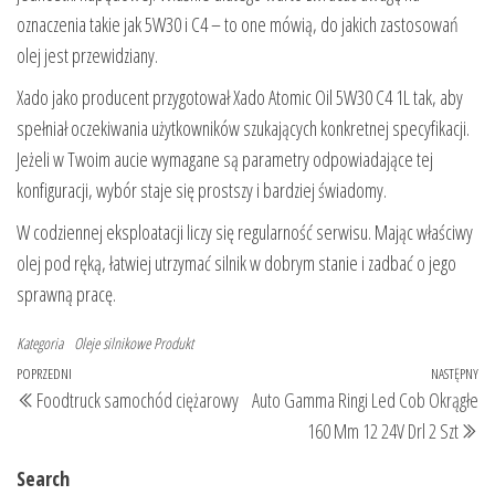
oznaczenia takie jak 5W30 i C4 – to one mówią, do jakich zastosowań
olej jest przewidziany.
Xado jako producent przygotował Xado Atomic Oil 5W30 C4 1L tak, aby
spełniał oczekiwania użytkowników szukających konkretnej specyfikacji.
Jeżeli w Twoim aucie wymagane są parametry odpowiadające tej
konfiguracji, wybór staje się prostszy i bardziej świadomy.
W codziennej eksploatacji liczy się regularność serwisu. Mając właściwy
olej pod ręką, łatwiej utrzymać silnik w dobrym stanie i zadbać o jego
sprawną pracę.
Kategoria
Oleje silnikowe
Produkt
Nawigacja
Poprzedni
POPRZEDNI
NASTĘPNY
Na
Foodtruck samochód ciężarowy
Auto Gamma Ringi Led Cob Okrągłe
wpisu
wpis
wp
160 Mm 12 24V Drl 2 Szt
Search