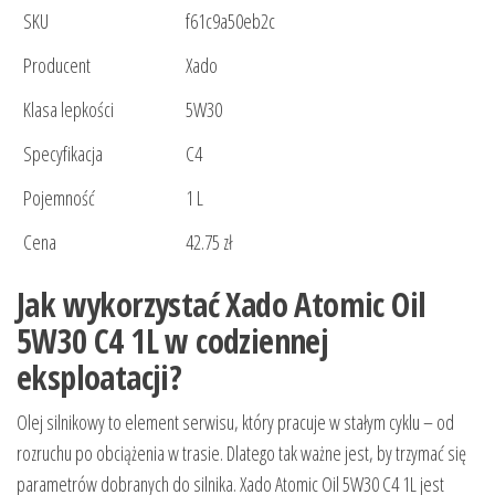
SKU
f61c9a50eb2c
Producent
Xado
Klasa lepkości
5W30
Specyfikacja
C4
Pojemność
1 L
Cena
42.75 zł
Jak wykorzystać Xado Atomic Oil
5W30 C4 1L w codziennej
eksploatacji?
Olej silnikowy to element serwisu, który pracuje w stałym cyklu – od
rozruchu po obciążenia w trasie. Dlatego tak ważne jest, by trzymać się
parametrów dobranych do silnika. Xado Atomic Oil 5W30 C4 1L jest