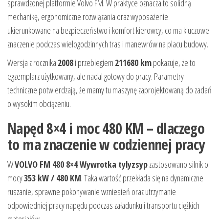
sprawdzonej platformie Volvo FM. W praktyce oznacza to solidną
mechanikę, ergonomiczne rozwiązania oraz wyposażenie
ukierunkowane na bezpieczeństwo i komfort kierowcy, co ma kluczowe
znaczenie podczas wielogodzinnych tras i manewrów na placu budowy.
Wersja z rocznika
2008
i przebiegiem
211680 km
pokazuje, że to
egzemplarz użytkowany, ale nadal gotowy do pracy. Parametry
techniczne potwierdzają, że mamy tu maszynę zaprojektowaną do zadań
o wysokim obciążeniu.
Napęd 8×4 i moc 480 KM – dlaczego
to ma znaczenie w codziennej pracy
W
VOLVO FM 480 8×4 Wywrotka tylyzsyp
zastosowano silnik o
mocy
353 kW / 480 KM
. Taka wartość przekłada się na dynamiczne
ruszanie, sprawne pokonywanie wzniesień oraz utrzymanie
odpowiedniej pracy napędu podczas załadunku i transportu ciężkich