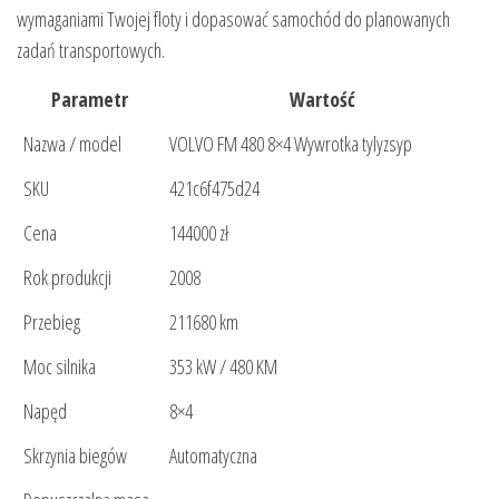
wymaganiami Twojej floty i dopasować samochód do planowanych
zadań transportowych.
Parametr
Wartość
Nazwa / model
VOLVO FM 480 8×4 Wywrotka tylyzsyp
SKU
421c6f475d24
Cena
144000 zł
Rok produkcji
2008
Przebieg
211680 km
Moc silnika
353 kW / 480 KM
Napęd
8×4
Skrzynia biegów
Automatyczna