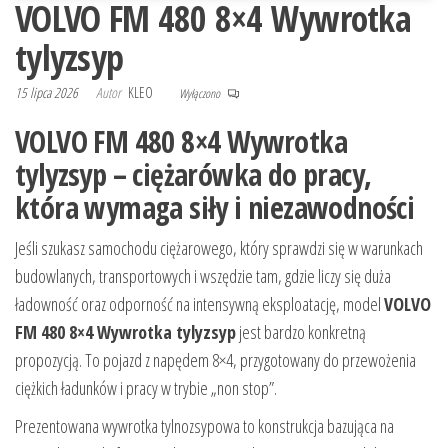
VOLVO FM 480 8×4 Wywrotka
tylyzsyp
15 lipca 2026
Autor
KLEO
Wyłączono
VOLVO FM 480 8×4 Wywrotka
tylyzsyp – ciężarówka do pracy,
która wymaga siły i niezawodności
Jeśli szukasz samochodu ciężarowego, który sprawdzi się w warunkach
budowlanych, transportowych i wszędzie tam, gdzie liczy się duża
ładowność oraz odporność na intensywną eksploatację, model
VOLVO
FM 480 8×4 Wywrotka tylyzsyp
jest bardzo konkretną
propozycją. To pojazd z napędem 8×4, przygotowany do przewożenia
ciężkich ładunków i pracy w trybie „non stop”.
Prezentowana wywrotka tylnozsypowa to konstrukcja bazująca na