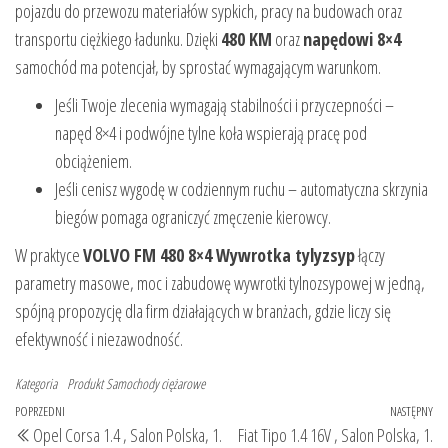
pojazdu do przewozu materiałów sypkich, pracy na budowach oraz
transportu ciężkiego ładunku. Dzięki
480 KM
oraz
napędowi 8×4
samochód ma potencjał, by sprostać wymagającym warunkom.
Jeśli Twoje zlecenia wymagają stabilności i przyczepności –
napęd 8×4 i podwójne tylne koła wspierają pracę pod
obciążeniem.
Jeśli cenisz wygodę w codziennym ruchu – automatyczna skrzynia
biegów pomaga ograniczyć zmęczenie kierowcy.
W praktyce
VOLVO FM 480 8×4 Wywrotka tylyzsyp
łączy
parametry masowe, moc i zabudowę wywrotki tylnozsypowej w jedną,
spójną propozycję dla firm działających w branżach, gdzie liczy się
efektywność i niezawodność.
Kategoria
Produkt
Samochody ciężarowe
Nawigacja
Poprzedni
POPRZEDNI
NASTĘPNY
Na
Opel Corsa 1.4 , Salon Polska, 1.
Fiat Tipo 1.4 16V , Salon Polska, 1.
wpis
wp