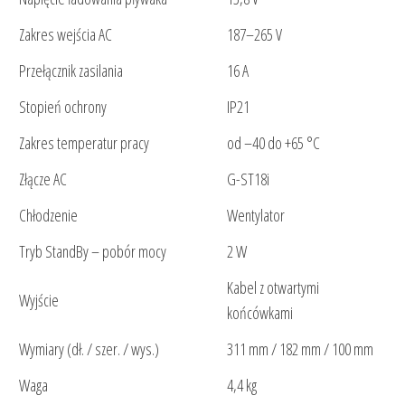
Zakres wejścia AC
187–265 V
Przełącznik zasilania
16 A
Stopień ochrony
IP21
Zakres temperatur pracy
od –40 do +65 °C
Złącze AC
G-ST18i
Chłodzenie
Wentylator
Tryb StandBy – pobór mocy
2 W
Kabel z otwartymi
Wyjście
końcówkami
Wymiary (dł. / szer. / wys.)
311 mm / 182 mm / 100 mm
Waga
4,4 kg