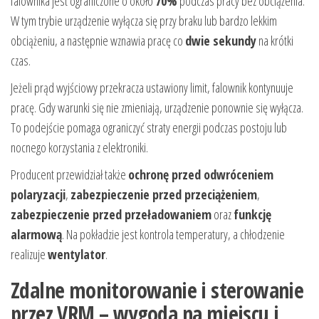
falownika jest ograniczone o około
70%
podczas pracy bez obciążenia.
W tym trybie urządzenie wyłącza się przy braku lub bardzo lekkim
obciążeniu, a następnie wznawia pracę co
dwie sekundy
na krótki
czas.
Jeżeli prąd wyjściowy przekracza ustawiony limit, falownik kontynuuje
pracę. Gdy warunki się nie zmieniają, urządzenie ponownie się wyłącza.
To podejście pomaga ograniczyć straty energii podczas postoju lub
nocnego korzystania z elektroniki.
Producent przewidział także
ochronę przed odwróceniem
polaryzacji
,
zabezpieczenie przed przeciążeniem
,
zabezpieczenie przed przeładowaniem
oraz
funkcję
alarmową
. Na pokładzie jest kontrola temperatury, a chłodzenie
realizuje
wentylator
.
Zdalne monitorowanie i sterowanie
przez VRM – wygoda na miejscu i