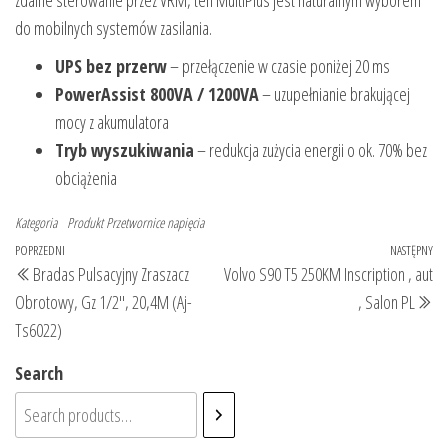
do mobilnych systemów zasilania.
UPS bez przerw
– przełączenie w czasie poniżej 20 ms
PowerAssist 800VA / 1200VA
– uzupełnianie brakującej
mocy z akumulatora
Tryb wyszukiwania
– redukcja zużycia energii o ok. 70% bez
obciążenia
Kategoria
Produkt
Przetwornice napięcia
Nawigacja
Poprzedni
POPRZEDNI
NASTĘPNY
Na
Bradas Pulsacyjny Zraszacz
Volvo S90 T5 250KM Inscription , aut
wpisu
wpis
wp
Obrotowy, Gz 1/2″, 20,4M (Aj-
, Salon PL
Ts6022)
Search