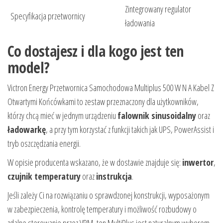
Zintegrowany regulator
Specyfikacja przetwornicy
ładowania
Co dostajesz i dla kogo jest ten
model?
Victron Energy Przetwornica Samochodowa Multiplus 500 W N A Kabel Z
Otwartymi Końcówkami to zestaw przeznaczony dla użytkowników,
którzy chcą mieć w jednym urządzeniu
falownik sinusoidalny
oraz
ładowarkę
, a przy tym korzystać z funkcji takich jak UPS, PowerAssist i
tryb oszczędzania energii.
W opisie producenta wskazano, że w dostawie znajduje się:
inwertor
,
czujnik temperatury
oraz
instrukcja
.
Jeśli zależy Ci na rozwiązaniu o sprawdzonej konstrukcji, wyposażonym
w zabezpieczenia, kontrolę temperatury i możliwość rozbudowy o
zdalne sterowanie przez VRM, ten MultiPlus jest naturalnym wyborem