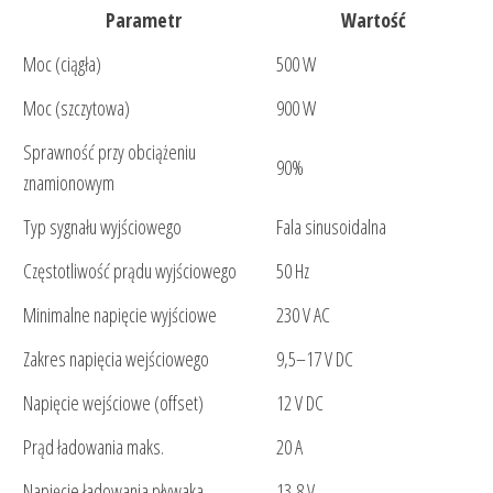
Parametr
Wartość
Moc (ciągła)
500 W
Moc (szczytowa)
900 W
Sprawność przy obciążeniu
90%
znamionowym
Typ sygnału wyjściowego
Fala sinusoidalna
Częstotliwość prądu wyjściowego
50 Hz
Minimalne napięcie wyjściowe
230 V AC
Zakres napięcia wejściowego
9,5–17 V DC
Napięcie wejściowe (offset)
12 V DC
Prąd ładowania maks.
20 A
Napięcie ładowania pływaka
13,8 V