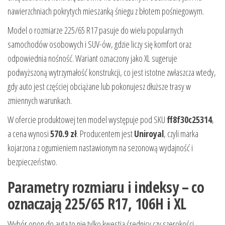
nawierzchniach pokrytych mieszanką śniegu z błotem pośniegowym.
Model o rozmiarze 225/65 R17 pasuje do wielu popularnych
samochodów osobowych i SUV-ów, gdzie liczy się komfort oraz
odpowiednia nośność. Wariant oznaczony jako XL sugeruje
podwyższoną wytrzymałość konstrukcji, co jest istotne zwłaszcza wtedy,
gdy auto jest częściej obciążane lub pokonujesz dłuższe trasy w
zmiennych warunkach.
W ofercie produktowej ten model występuje pod SKU
ff8f30c25314
,
a cena wynosi
570.9 zł
. Producentem jest
Uniroyal
, czyli marka
kojarzona z ogumieniem nastawionym na sezonową wydajność i
bezpieczeństwo.
Parametry rozmiaru i indeksy – co
oznaczają 225/65 R17, 106H i XL
Wybór opon do auta to nie tylko kwestia średnicy czy szerokości.