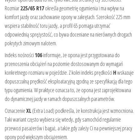
Rozmiar
225/65 R17
określa geometrię ogumienia i ma wpływ na
komfort jazdy oraz zachowanie opony w zakrętach. Szerokość 225 mm
wspiera stabilność toru jazdy, a profil 65 pomaga utrzymać
odpowiednią sprężystość, co bywa doceniane na nierównych drogach
pokrytych zimowym nalotem.
Indeks nośności
106
informuje, że opona jest przygotowana do
przenoszenia obciążeń na poziomie dostosowanym do wymagań
konkretnego rozmiaru w pojeździe. Z kolei indeks prędkości
H
wskazuje
dopuszczalną prędkość eksploatacyjną zgodną ze specyfikacją dla tego
typu ogumienia. W praktyce oznacza to, że opona jest zaprojektowana
do dynamicznej jazdy w ramach dopuszczalnych parametrów.
Oznaczenie
XL
(Extra Load) podkreśla, że konstrukcja jest wzmocniona.
Taki wariant często wybiera się wtedy, gdy samochód regularnie
przewozi pasażerów i bagaż, a także gdy zależy Ci na pewniejszej pracy
opony pod większym obciążeniem.