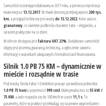
Samochód został wyprodukowany w 2017 roku, a pierwsza rejestracja
miała miejsce
13.12.2017
. W chwili obecnej przebieg wynosi
200 tys.
km
, a przegląd techniczny jest ważny
do 13.12.2022
. Kolor auta to
granatowy
, co świetnie podkreśla charakter Fabii – elegancko, a
zarazem praktycznie na co dzień.
W ofercie dostępna jest
faktura VAT 23%
. Dodatkowo samochód
objęty jest pisemną gwarancją techniczną, a ogłoszenie zawiera
informację o warunkach zakupowych i formalnościach finansowania.
Silnik 1.0 PB 75 KM – dynamicznie w
mieście i rozsądnie w trasie
Pod maską Skoda Fabia 1.0 Ambition pracuje sprawdzona jednostka
1.0 PB 75 koni
o pojemności
999 cm3
. Maksymalna moc to
55 kW /
75 KM
, a auto rozpędza się do 100 km/h w czasie
11,1 s
. To
parametry, które w praktyce przekładają się na pewne wyprzedzanie i