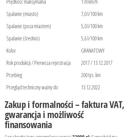
Prędkość maksymalna
178 km/h
Spalanie (miasto)
7,0 l/100 km
Spalanie (poza miastem)
5,0 l/100 km
Spalanie (średnio)
5,6 l/100 km
Kolor
GRANATOWY
Rok produkcji / Pierwsza rejestracja
2017 / 13.12.2017
Przebieg
200 tys. km
Przegląd techniczny ważny do
13.12.2022
Zakup i formalności – faktura VAT,
gwarancja i możliwość
finansowania
Cena brutto tego egzemplarza wynosi
32900 zł
. Samochód ma