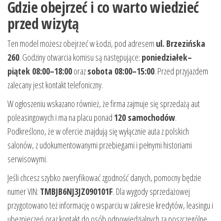
Gdzie obejrzeć i co warto wiedzieć
przed wizytą
Ten model możesz obejrzeć w Łodzi, pod adresem
ul. Brzezińska
260
. Godziny otwarcia komisu są następujące:
poniedziałek–
piątek 08:00–18:00
oraz
sobota 08:00–15:00
. Przed przyjazdem
zalecany jest kontakt telefoniczny.
W ogłoszeniu wskazano również, że firma zajmuje się sprzedażą aut
poleasingowych i ma na placu ponad
120 samochodów
.
Podkreślono, że w ofercie znajdują się wyłącznie auta z polskich
salonów, z udokumentowanymi przebiegami i pełnymi historiami
serwisowymi.
Jeśli chcesz szybko zweryfikować zgodność danych, pomocny będzie
numer VIN:
TMBJB6NJ3JZ090101F
. Dla wygody sprzedażowej
przygotowano też informację o wsparciu w zakresie kredytów, leasingu i
ubezpieczeń oraz kontakt do osób odpowiedzialnych za poszczególne