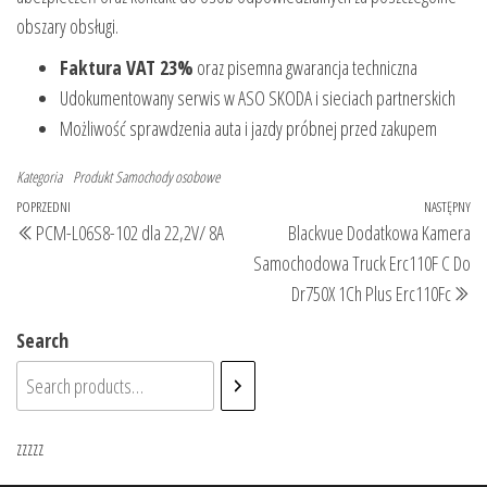
obszary obsługi.
Faktura VAT 23%
oraz pisemna gwarancja techniczna
Udokumentowany serwis w ASO SKODA i sieciach partnerskich
Możliwość sprawdzenia auta i jazdy próbnej przed zakupem
Kategoria
Produkt
Samochody osobowe
Nawigacja
Poprzedni
POPRZEDNI
NASTĘPNY
Na
PCM-L06S8-102 dla 22,2V/ 8A
Blackvue Dodatkowa Kamera
wpisu
wpis
wp
Samochodowa Truck Erc110F C Do
Dr750X 1Ch Plus Erc110Fc
Search
zzzzz