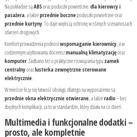
Na pokładzie są
ABS
oraz poduszki powietrzne:
dla kierowcy i
pasażera
, a także
przednie boczne
poduszki powietrzne oraz
przednie kurtyny
. To daje większą ochronę w różnych scenariuszach
zdarzeń drogowych.
Komfort prowadzenia podnosi
wspomaganie kierownicy
, a w
codziennym użytkowaniu docenisz
manualną klimatyzację
oraz
komputer
. Zadbano też o praktyczne rozwiązania typu
zamek
centralny
oraz
lusterka zewnętrzne sterowane
elektrycznie
.
W mieście liczy się łatwość obsługi, dlatego na wyposażeniu są
przednie okna elektrycznie otwierane
, a także
radio
– bez
zbędnych komplikacji, za to w standardzie, który działa na co dzień.
Multimedia i funkcjonalne dodatki –
prosto, ale kompletnie