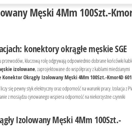
zolowany Męski 4Mm 100Szt.-Kmo
lacjach: konektory okrągłe męskie SGE
zeniu przewodów, kluczową rolę odgrywają odpowiednio dobrane końcówki kab
męskie izolowane
, zaprojektowane do współpracy z kablami miedzianymi
e Konektor Okrągły Izolowany Męski 4Mm 100Szt.-Kmor4D 601
czy się pewny styk elektryczny oraz odporność na warunki pracy. Izolacja z P
anie z mosiądzu cynowanego wspiera odporność na niekorzystne czynniki
rągły Izolowany Męski 4Mm 100Szt.-