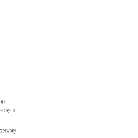
tor
e często
 czerwony