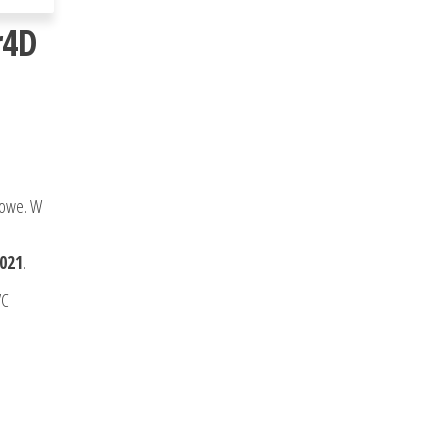
r4D
lowe. W
021
.
VC