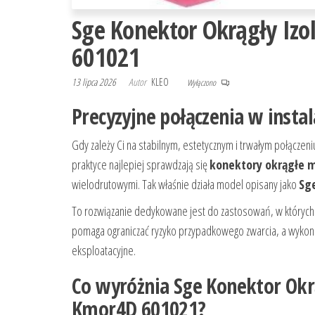
Sge Konektor Okrągły I
601021
13 lipca 2026
Autor
KLEO
Wyłączono
Precyzyjne połączenia w insta
Gdy zależy Ci na stabilnym, estetycznym i trwałym połąc
praktyce najlepiej sprawdzają się
konektory okrągłe 
wielodrutowymi. Tak właśnie działa model opisany jako
Sg
To rozwiązanie dedykowane jest do zastosowań, w których li
pomaga ograniczać ryzyko przypadkowego zwarcia, a wykon
eksploatacyjne.
Co wyróżnia Sge Konektor Ok
Kmor4D 601021?