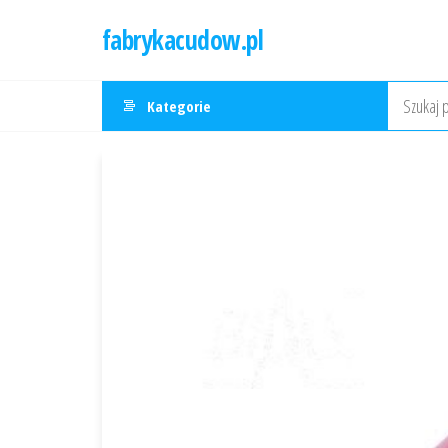
Przejdź
fabrykacudow.pl
do
treści
Kategorie