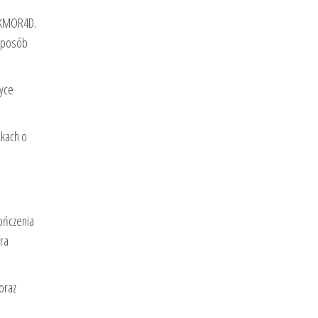
h KMOR4D.
 sposób
tyce
skach o
ończenia
ra
oraz