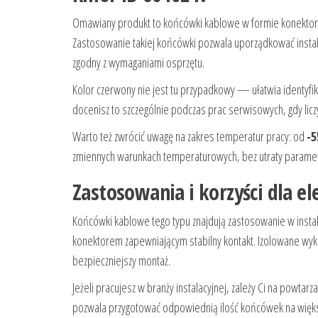
Omawiany produkt to końcówki kablowe w formie konektor
Zastosowanie takiej końcówki pozwala uporządkować instal
zgodny z wymaganiami osprzętu.
Kolor czerwony nie jest tu przypadkowy — ułatwia identy
docenisz to szczególnie podczas prac serwisowych, gdy liczy
Warto też zwrócić uwagę na zakres temperatur pracy: od
-5
zmiennych warunkach temperaturowych, bez utraty parame
Zastosowania i korzyści dla e
Końcówki kablowe tego typu znajdują zastosowanie w insta
konektorem zapewniającym stabilny kontakt. Izolowane wyko
bezpieczniejszy montaż.
Jeżeli pracujesz w branży instalacyjnej, zależy Ci na powtar
pozwala przygotować odpowiednią ilość końcówek na więks