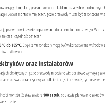
ów okrągłych męskich, przeznaczonych do kabli miedzianych wielodrutowyc
ację i ułatwia montaż w miejscach, gdzie przewody muszą być zakończone w
fikację przewodów i szybkie dopasowanie do schematu montażowego. W prak
 się czas i czytelność oznaczeń.
5°C do 105°C
. Dzięki temu konektory mogą być wykorzystywane w środowi
trów użytkowych.
lektryków oraz instalatorów
lacjach elektrycznych, gdzie przewody miedziane wielodrutowe wymagają zak
nanie pozwala ograniczyć ryzyko dotknięcia części przewodzących oraz wspie
zalności montażu. Zestaw zawiera
100 sztuk
, co ułatwia planowanie zakupów 
ze zlecenie.