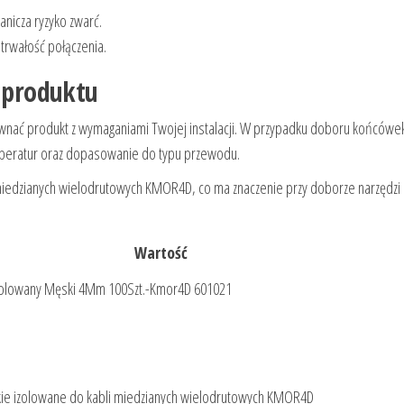
anicza ryzyko zwarć.
trwałość połączenia.
a produktu
równać produkt z wymaganiami Twojej instalacji. W przypadku doboru końcówe
 temperatur oraz dopasowanie do typu przewodu.
miedzianych wielodrutowych KMOR4D, co ma znaczenie przy doborze narzędzi
Wartość
Izolowany Męski 4Mm 100Szt.-Kmor4D 601021
kie izolowane do kabli miedzianych wielodrutowych KMOR4D