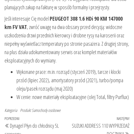
planujących zakup na fakturę w sposób formalny i przejrzysty.
Jeśli interesuje Cię model
PEUGEOT 308 1.6 HDi 90 KM 147000
km FV VAT
, zwróć uwagę na dwa obszary przed decyzją: widoczne
uszkodzenia drzwi przednich kierowcy i drobne rysy na karoserii oraz
niepełny wyświetlacz temperatury po stronie pasażera. Z drugiej strony,
na plus działa udokumentowany serwis oraz komplet materiałów
eksploatacyjnych do wymiany.
Wykonane prace: m.in. rozrząd (styczeń 2019), tarcze i klocki
przód (lipiec 2022), amortyzatory przód (2021), turbo/pompa
oleju/pasek rozrządu (maj 2020)
W cenie: nowe materiały eksploatacyjne (olej Total, filtry Purflux)
Kategoria
Produkt
Samochody osobowe
Nawigacja
Poprzedni
POPRZEDNI
NASTĘPNY
Na
Dynagel Płyn do chłodnicy 5L
SUZUKI ADDRESS 110 WYPRZEDAŻ
wpisu
wpis
wp