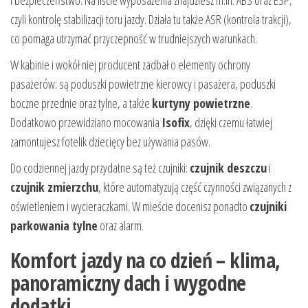
i bezpieczeństwo. Na liście wyposażenia znajdziesz m.in. ABS oraz ESP,
czyli kontrolę stabilizacji toru jazdy. Działa tu także ASR (kontrola trakcji),
co pomaga utrzymać przyczepność w trudniejszych warunkach.
W kabinie i wokół niej producent zadbał o elementy ochrony
pasażerów: są poduszki powietrzne kierowcy i pasażera, poduszki
boczne przednie oraz tylne, a także
kurtyny powietrzne
.
Dodatkowo przewidziano mocowania
Isofix
, dzięki czemu łatwiej
zamontujesz fotelik dziecięcy bez używania pasów.
Do codziennej jazdy przydatne są też czujniki:
czujnik deszczu
i
czujnik zmierzchu
, które automatyzują część czynności związanych z
oświetleniem i wycieraczkami. W mieście docenisz ponadto
czujniki
parkowania tylne
oraz alarm.
Komfort jazdy na co dzień – klima,
panoramiczny dach i wygodne
dodatki