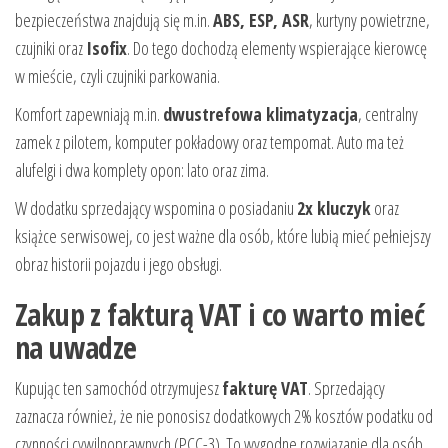
bezpieczeństwa znajdują się m.in.
ABS, ESP, ASR
, kurtyny powietrzne,
czujniki oraz
Isofix
. Do tego dochodzą elementy wspierające kierowcę
w mieście, czyli czujniki parkowania.
Komfort zapewniają m.in.
dwustrefowa klimatyzacja
, centralny
zamek z pilotem, komputer pokładowy oraz tempomat. Auto ma też
alufelgi i dwa komplety opon: lato oraz zima.
W dodatku sprzedający wspomina o posiadaniu
2x kluczyk
oraz
książce serwisowej, co jest ważne dla osób, które lubią mieć pełniejszy
obraz historii pojazdu i jego obsługi.
Zakup z fakturą VAT i co warto mieć
na uwadze
Kupując ten samochód otrzymujesz
fakturę VAT
. Sprzedający
zaznacza również, że nie ponosisz dodatkowych 2% kosztów podatku od
czynności cywilnoprawnych (PCC-3). To wygodne rozwiązanie dla osób