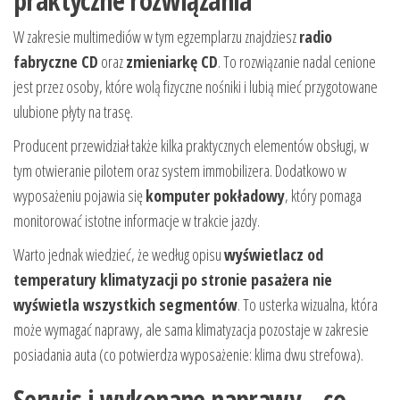
praktyczne rozwiązania
W zakresie multimediów w tym egzemplarzu znajdziesz
radio
fabryczne CD
oraz
zmieniarkę CD
. To rozwiązanie nadal cenione
jest przez osoby, które wolą fizyczne nośniki i lubią mieć przygotowane
ulubione płyty na trasę.
Producent przewidział także kilka praktycznych elementów obsługi, w
tym otwieranie pilotem oraz system immobilizera. Dodatkowo w
wyposażeniu pojawia się
komputer pokładowy
, który pomaga
monitorować istotne informacje w trakcie jazdy.
Warto jednak wiedzieć, że według opisu
wyświetlacz od
temperatury klimatyzacji po stronie pasażera nie
wyświetla wszystkich segmentów
. To usterka wizualna, która
może wymagać naprawy, ale sama klimatyzacja pozostaje w zakresie
posiadania auta (co potwierdza wyposażenie: klima dwu strefowa).
Serwis i wykonane naprawy – co