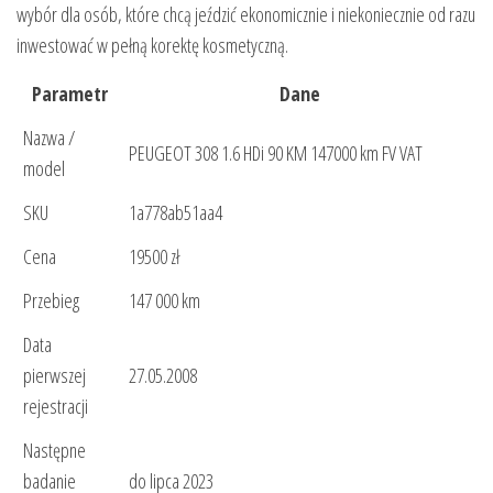
wybór dla osób, które chcą jeździć ekonomicznie i niekoniecznie od razu
inwestować w pełną korektę kosmetyczną.
Parametr
Dane
Nazwa /
PEUGEOT 308 1.6 HDi 90 KM 147000 km FV VAT
model
SKU
1a778ab51aa4
Cena
19500 zł
Przebieg
147 000 km
Data
pierwszej
27.05.2008
rejestracji
Następne
badanie
do lipca 2023