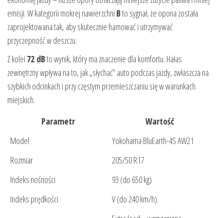
emisji. W kategorii mokrej nawierzchni
B
to sygnał, że opona została
zaprojektowana tak, aby skutecznie hamować i utrzymywać
przyczepność w deszczu.
Z kolei
72 dB
to wynik, który ma znaczenie dla komfortu. Hałas
zewnętrzny wpływa na to, jak „słychać” auto podczas jazdy, zwłaszcza na
szybkich odcinkach i przy częstym przemieszczaniu się w warunkach
miejskich.
Parametr
Wartość
Model
Yokohama BluEarth-4S AW21
Rozmiar
205/50 R17
Indeks nośności
93 (do 650 kg)
Indeks prędkości
V (do 240 km/h)