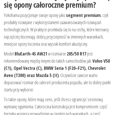
się opony całoroczne premium?
Yokohama pozycjonuje swoje opony jako
segment premium
, czyli
produkty rozwijane z wykorzystaniem zaawansowanych rozwiązań
technologicznych. W praktyce przekłada się to na cechy, które kierowcy
najczęściej doceniają: dobrą przyczepność w zmiennych warunkach,
mniejsze opory toczenia oraz wysoki komfort akustyczny.
Model
BluEarth-4S AW21
w rozmiarze
205/50 R17
jest
rekomendowany między innymi do takich samochodów jak:
Volvo V50
(C1), Opel Vectra (C), BMW Seria 1 (F20–F21), Chevrolet
Aveo (T300) oraz Mazda 5 (II)
. Oczywiście zawsze warto
dopasować rozmiar do zaleceń producenta pojazdu, ale to dobry punkt
startu przy wyborze.
To także opony, które mają sens, jeśli chcesz ograniczyć sezonową
wymianę ogumienia. Całoroczna konstrukcja jest kompromisem: część
bieżnika wspiera prowadzenie w cieplejszych warunkach, a część