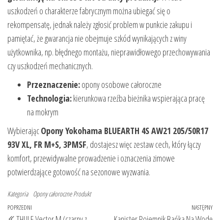
uszkodzeń o charakterze fabrycznym można ubiegać się o
rekompensatę, jednak należy zgłosić problem w punkcie zakupu i
pamiętać, że gwarancja nie obejmuje szkód wynikających z winy
użytkownika, np. błędnego montażu, nieprawidłowego przechowywania
czy uszkodzeń mechanicznych.
Przeznaczenie:
opony osobowe całoroczne
Technologia:
kierunkowa rzeźba bieżnika wspierająca pracę
na mokrym
Wybierając
Opony Yokohama BLUEARTH 4S AW21 205/50R17
93V XL, FR M+S, 3PMSF
, dostajesz więc zestaw cech, który łączy
komfort, przewidywalne prowadzenie i oznaczenia zimowe
potwierdzające gotowość na sezonowe wyzwania.
Kategoria
Opony całoroczne
Produkt
Nawigacja
Poprzedni
POPRZEDNI
NASTĘPNY
Na
THULE Vector M (czarny z
Kanister Pojemnik Bańka Na Wodę