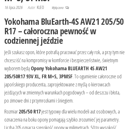
16 lipca 2026
Autor
KLEO
Wyłączono
Yokohama BluEarth-4S AW21 205/50
R17 – całoroczna pewność w
codziennej jeździe
Jeśli szukasz opon, które potrafią pracować przez cały rok, a przy tym nie
chcesz iść na kompromisy w komforcie i bezpieczeństwie, świetnym
wyborem będą
Opony Yokohama BLUEARTH 4S AW21
205/50R17 93V XL, FR M+S, 3PMSF
. To ogumienie całoroczne od
japońskiego producenta, zaprojektowane z myślą o kierowcach
jeżdżących w zmiennych warunkach pogodowych – od deszczu i błota,
po zimowe dni z przymrozkami i śniegiem.
Rozmiar
205/50 R17
jest typowy dla wielu modeli aut osobowych, a
oznaczenia na boku opony pomagają szybko zrozumieć jej parametry.
Liczba 205 oznacza szerokość opony w milimetrach, 50 to wysokość