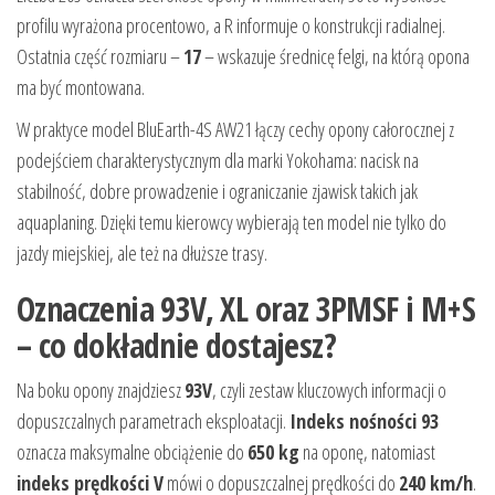
profilu wyrażona procentowo, a R informuje o konstrukcji radialnej.
Ostatnia część rozmiaru –
17
– wskazuje średnicę felgi, na którą opona
ma być montowana.
W praktyce model BluEarth-4S AW21 łączy cechy opony całorocznej z
podejściem charakterystycznym dla marki Yokohama: nacisk na
stabilność, dobre prowadzenie i ograniczanie zjawisk takich jak
aquaplaning. Dzięki temu kierowcy wybierają ten model nie tylko do
jazdy miejskiej, ale też na dłuższe trasy.
Oznaczenia 93V, XL oraz 3PMSF i M+S
– co dokładnie dostajesz?
Na boku opony znajdziesz
93V
, czyli zestaw kluczowych informacji o
dopuszczalnych parametrach eksploatacji.
Indeks nośności 93
oznacza maksymalne obciążenie do
650 kg
na oponę, natomiast
indeks prędkości V
mówi o dopuszczalnej prędkości do
240 km/h
.