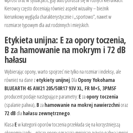
wprost oraz w sytuacjach, gdy auto porusza się w różnych kierunkach.
Kierowcy często doceniają również aspekt wizualny – bieżnik
kierunkowy wygląda charakterystycznie i „sportowo”, nawet w
rozmiarze typowym dla aut rodzinnych i miejskich.
Etykieta unijna: E za opory toczenia,
B za hamowanie na mokrym i 72 dB
hałasu
Wybierając opony, warto spojrzeć nie tylko na rozmiar i indeksy, ale
również na dane z
etykiety unijnej
. Dla
Opony Yokohama
BLUEARTH 4S AW21 205/50R17 93V XL, FR M+S, 3PMSF
producent podaje następujące parametry:
E
za
opory toczenia
(spalanie paliwa),
B
za
hamowanie na mokrej nawierzchni
oraz
72 dB
dla
hałasu zewnętrznego
.
Klasa
E
w kategorii oporów toczenia przekłada się na korzystniejszą
ekonomię jazdy – niższe opory oznaczają mniejsze zużycie paliwa i mniej