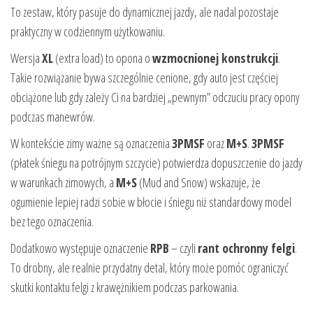
To zestaw, który pasuje do dynamicznej jazdy, ale nadal pozostaje
praktyczny w codziennym użytkowaniu.
Wersja
XL
(extra load) to opona o
wzmocnionej konstrukcji
.
Takie rozwiązanie bywa szczególnie cenione, gdy auto jest częściej
obciążone lub gdy zależy Ci na bardziej „pewnym” odczuciu pracy opony
podczas manewrów.
W kontekście zimy ważne są oznaczenia
3PMSF
oraz
M+S
.
3PMSF
(płatek śniegu na potrójnym szczycie) potwierdza dopuszczenie do jazdy
w warunkach zimowych, a
M+S
(Mud and Snow) wskazuje, że
ogumienie lepiej radzi sobie w błocie i śniegu niż standardowy model
bez tego oznaczenia.
Dodatkowo występuje oznaczenie
RPB
– czyli
rant ochronny felgi
.
To drobny, ale realnie przydatny detal, który może pomóc ograniczyć
skutki kontaktu felgi z krawężnikiem podczas parkowania.