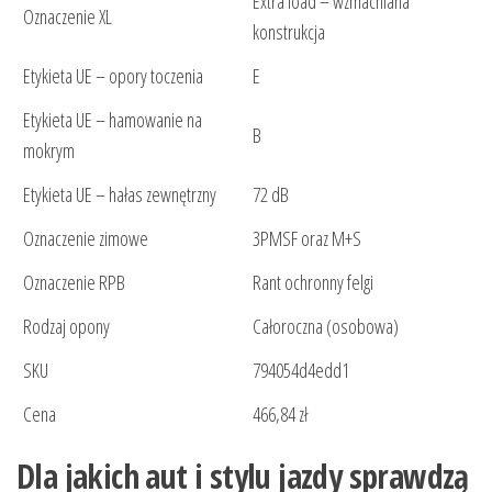
Extra load – wzmacniana
Oznaczenie XL
konstrukcja
Etykieta UE – opory toczenia
E
Etykieta UE – hamowanie na
B
mokrym
Etykieta UE – hałas zewnętrzny
72 dB
Oznaczenie zimowe
3PMSF oraz M+S
Oznaczenie RPB
Rant ochronny felgi
Rodzaj opony
Całoroczna (osobowa)
SKU
794054d4edd1
Cena
466,84 zł
Dla jakich aut i stylu jazdy sprawdzą