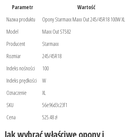
Parametr
Wartość
Nazwa produktu
Opony Starmaxx Maxx Out 245/45R18 100W XL
Model
Maxx Out ST582
Producent
Starmaxx
Rozmiar
245/45R18
Indeks nośności
100
Indeks prędkości
W
Oznaczenie
XL
SKU
56e96d3c23f1
Cena
525.48 zł
Jak wybrać właściwe opony i