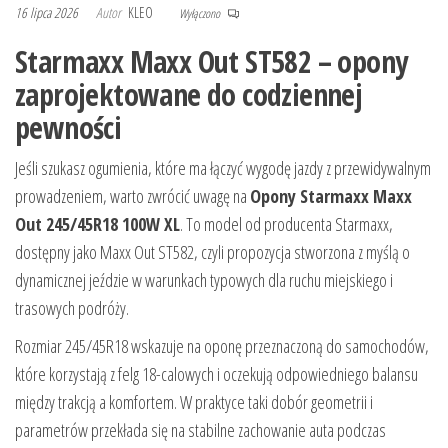
16 lipca 2026
Autor
KLEO
Wyłączono
Starmaxx Maxx Out ST582 – opony
zaprojektowane do codziennej
pewności
Jeśli szukasz ogumienia, które ma łączyć wygodę jazdy z przewidywalnym
prowadzeniem, warto zwrócić uwagę na
Opony Starmaxx Maxx
Out 245/45R18 100W XL
. To model od producenta Starmaxx,
dostępny jako Maxx Out ST582, czyli propozycja stworzona z myślą o
dynamicznej jeździe w warunkach typowych dla ruchu miejskiego i
trasowych podróży.
Rozmiar 245/45R18 wskazuje na oponę przeznaczoną do samochodów,
które korzystają z felg 18-calowych i oczekują odpowiedniego balansu
między trakcją a komfortem. W praktyce taki dobór geometrii i
parametrów przekłada się na stabilne zachowanie auta podczas