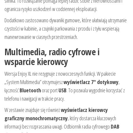
silnika. To rozwiązanie pomaga lepiej radzić sobie z nierównościami i
ogranicza ryzyko uszkodzeń w codziennej eksploatacji.
Dodatkowo zastosowano dywaniki gumowe, które ułatwiają utrzymanie
czystości w kabinie, a czujniki parkowania z przodu i z tyłu wspierają
manewrowanie w ciasnych przestrzeniach.
Multimedia, radio cyfrowe i
wsparcie kierowcy
Wersja Enjoy XL nie rezygnuje z nowoczesnych funkcji. W pakiecie
„System Multimedia” otrzymujesz
wyświetlacz 7" dotykowy
,
łączność
Bluetooth
oraz port
USB
. To pozwala wygodnie korzystać z
telefonu i nawigacji w trakcie pracy.
W zestawie znajduje się również
wyświetlacz kierowcy
graficzny monochromatyczny
, który dostarcza kluczowych
informacji bez rozpraszania uwagi. Odbiornik radia cyfrowego
DAB