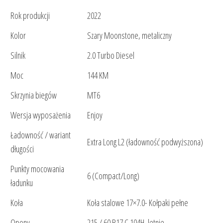
Rok produkcji
2022
Kolor
Szary Moonstone, metaliczny
Silnik
2.0 Turbo Diesel
Moc
144 KM
Skrzynia biegów
MT6
Wersja wyposażenia
Enjoy
Ładowność / wariant
Extra Long L2 (ładowność podwyższona)
długości
Punkty mocowania
6 (Compact/Long)
ładunku
Koła
Koła stalowe 17×7.0- Kołpaki pełne
Opony
215 / 60 R17 C 104H, letnie