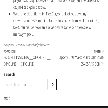
prędkości, czujnik deszczu, automatyczny włącznik świateł oraz
czujniki zapięcia pasów.
Wybrane dodatki: m.in. FlexCargo, pakiet budowlany
(zawieszenie +25 mm i osłona silnika), system Multimedia 7",
DAB, czujniki parkowania oraz ostrzeganie o pojeździe w
martwym polu.
Kategoria
Produkt
Samochody dostawcze
Nawigacja
Poprzedni
POPRZEDNI
NASTĘPNY
Na
OPEL INSIGNIA __OPC-LINE __
Opony Starmaxx Maxx Out St582
wpisu
wpis
wp
OPC LINE __OPC LINE
185/65R15 88H
Search
zzzzz