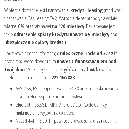
W ofercie dostępne jest finansowanie:
kredyt i leasing
(możliwość
finansowania: TAK, leasing: TAK). Wyróżnia się też propozycja wpłaty
własnej
0%
oraz raty nawet
na 120 miesięcy
. Deklarowane jest
także
odroczenie spłaty kredytu nawet o 5 miesięcy
oraz
ubezpieczenie spłaty kredytu
.
Dodatkowo podano informację o
miesięcznej racie od 327 zł*
oraz o możliwości dowozu auta
nawet z finansowaniem pod
Twój dom
. W celu uzyskania szczegółów można kontaktować się
telefonicznie pod numerem
223 166 888
.
ABS, ASR, ESP, czujnik deszczu, ISOFIX oraz poduszki powietrzne
– kompletne wsparcie bezpieczeństwa.
Bluetooth, USB/SD, MP3, Android Auto i Apple CarPlay –
multimedialna wygoda na co dzień.
Napęd 4×4 i 1.6 CDTI – pewność prowadzenia oraz nacisk na
niskie spalanie.