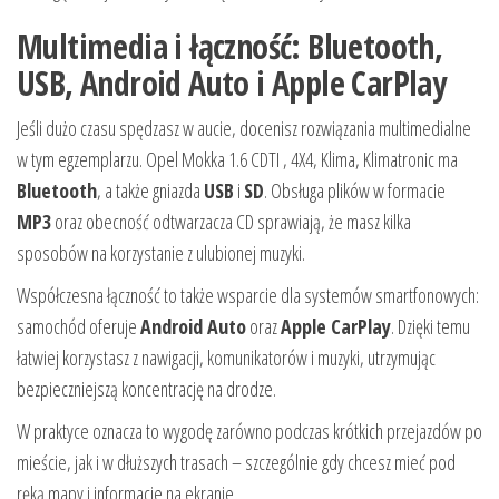
Multimedia i łączność: Bluetooth,
USB, Android Auto i Apple CarPlay
Jeśli dużo czasu spędzasz w aucie, docenisz rozwiązania multimedialne
w tym egzemplarzu. Opel Mokka 1.6 CDTI , 4X4, Klima, Klimatronic ma
Bluetooth
, a także gniazda
USB
i
SD
. Obsługa plików w formacie
MP3
oraz obecność odtwarzacza CD sprawiają, że masz kilka
sposobów na korzystanie z ulubionej muzyki.
Współczesna łączność to także wsparcie dla systemów smartfonowych:
samochód oferuje
Android Auto
oraz
Apple CarPlay
. Dzięki temu
łatwiej korzystasz z nawigacji, komunikatorów i muzyki, utrzymując
bezpieczniejszą koncentrację na drodze.
W praktyce oznacza to wygodę zarówno podczas krótkich przejazdów po
mieście, jak i w dłuższych trasach – szczególnie gdy chcesz mieć pod
ręką mapy i informacje na ekranie.