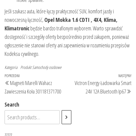
Jeśli szukasz auta, które łączy praktyczność SUV, komfort jazdy i
nowoczesną łączność,
Opel Mokka 1.6 CDTI , 4X4, Klima,
Klimatronic
będzie bardzo trafionym wyborem. Warto sprawdzić
dostępność i szczegóły oferty bezpośrednio przed zakupem, ponieważ
ogłoszenie nie stanowi oferty ani zapewnienia w rozumieniu przepisów
Kodeksu cywilnego.
Kategoria
Produkt
Samochody osobowe
Nawigacja
Poprzedni
POPRZEDNI
NASTĘPNY
Na
Magneti Marelli Wahacz
Victron Energy Ładowarka Smart
wpisu
wpis
wp
Zawieszenia Koła 301181371700
24V 12A Bluetooth Ip67
Search
zzzzz