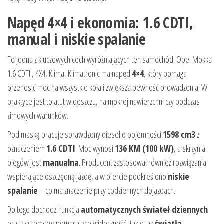
Napęd 4×4 i ekonomia: 1.6 CDTI,
manual i niskie spalanie
To jedna z kluczowych cech wyróżniających ten samochód. Opel Mokka
1.6 CDTI , 4X4, Klima, Klimatronic ma napęd
4×4
, który pomaga
przenosić moc na wszystkie koła i zwiększa pewność prowadzenia. W
praktyce jest to atut w deszczu, na mokrej nawierzchni czy podczas
zimowych warunków.
Pod maską pracuje sprawdzony diesel o pojemności
1598 cm3
z
oznaczeniem
1.6 CDTI
. Moc wynosi
136 KM (100 kW)
, a skrzynia
biegów jest
manualna
. Producent zastosował również rozwiązania
wspierające oszczędną jazdę, a w ofercie podkreślono
niskie
spalanie
– co ma znaczenie przy codziennych dojazdach.
Do tego dochodzi funkcja
automatycznych świateł dziennych
oraz systemy wspomagające widoczność, takie jak
światła