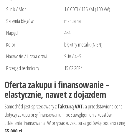
Silnik / Moc
1.6 CDTI / 136 KM (100 kW)
Skrzynia biegów
manualna
Napęd
4×4
Kolor
błękitny metalik (NIEN)
Nadwozie / Liczba drzwi
SUV / 4–5
Przegląd techniczny
15.02.2024
Oferta zakupu i finansowanie –
elastycznie, nawet z dojazdem
Samochód jest sprzedawany z
fakturą VAT
, a przedstawiona cena
dotyczy zakupu przy finansowaniu – bez uwzględnienia kosztów
udzielenia finansowania. W przypadku zakupu za gotówkę podano cenę
55 000 zł
.