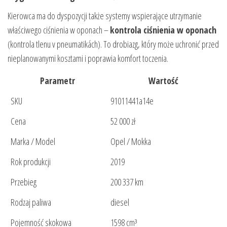
Kierowca ma do dyspozycji także systemy wspierające utrzymanie
właściwego ciśnienia w oponach –
kontrola ciśnienia w oponach
(kontrola tlenu v pneumatikách). To drobiazg, który może uchronić przed
nieplanowanymi kosztami i poprawia komfort toczenia.
Parametr
Wartość
SKU
91011441a14e
Cena
52 000 zł
Marka / Model
Opel / Mokka
Rok produkcji
2019
Przebieg
200 337 km
Rodzaj paliwa
diesel
Pojemność skokowa
1598 cm³