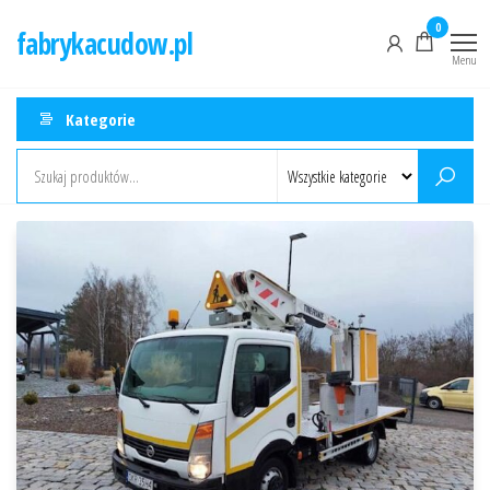
Przejdź
0
fabrykacudow.pl
do
Menu
treści
Kategorie