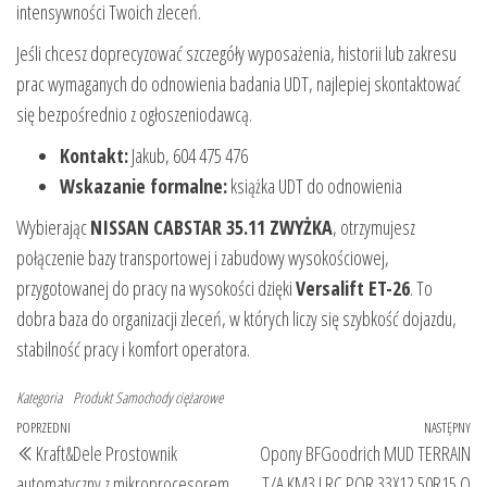
intensywności Twoich zleceń.
Jeśli chcesz doprecyzować szczegóły wyposażenia, historii lub zakresu
prac wymaganych do odnowienia badania UDT, najlepiej skontaktować
się bezpośrednio z ogłoszeniodawcą.
Kontakt:
Jakub, 604 475 476
Wskazanie formalne:
książka UDT do odnowienia
Wybierając
NISSAN CABSTAR 35.11 ZWYŻKA
, otrzymujesz
połączenie bazy transportowej i zabudowy wysokościowej,
przygotowanej do pracy na wysokości dzięki
Versalift ET-26
. To
dobra baza do organizacji zleceń, w których liczy się szybkość dojazdu,
stabilność pracy i komfort operatora.
Kategoria
Produkt
Samochody ciężarowe
Nawigacja
Poprzedni
POPRZEDNI
NASTĘPNY
Na
Kraft&Dele Prostownik
Opony BFGoodrich MUD TERRAIN
wpisu
wpis
wp
automatyczny z mikroprocesorem
T/A KM3 LRC POR 33X12.50R15 Q