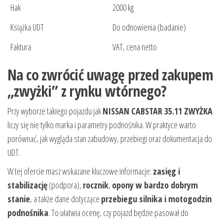
Hak
2000 kg
Książka UDT
Do odnowienia (badanie)
Faktura
VAT, cena netto
Na co zwrócić uwagę przed zakupem
„zwyżki” z rynku wtórnego?
Przy wyborze takiego pojazdu jak
NISSAN CABSTAR 35.11 ZWYŻKA
liczy się nie tylko marka i parametry podnośnika. W praktyce warto
porównać, jak wygląda stan zabudowy, przebiegi oraz dokumentacja do
UDT.
W tej ofercie masz wskazane kluczowe informacje:
zasięg i
stabilizację
(podpora),
rocznik
,
opony w bardzo dobrym
stanie
, a także dane dotyczące
przebiegu silnika i motogodzin
podnośnika
. To ułatwia ocenę, czy pojazd będzie pasował do