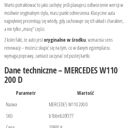
Warto potraktować to jako zachętę: jeśli planujesz odtworzenie wersji w
możliwie oryginalnym stylu, masz punkt odniesienia. Klasyczne auta
najpiękniej prezentują się wtedy, gdy zachowuje się ich układ i charakter,
a nie tylko „masę” części.
Z kolei fakt, że auto jest
oryginalne w środku
, wzmacnia sens
renowacji – możesz skupić się na tym, co w danym egzemplarzu
wymaga poprawy, zamiast zaczynać od pustej kartki.
Dane techniczne – MERCEDES W110
200 D
Parametr
Wartość
Nazwa
MERCEDES W110 200 D
SKU
b1bbeb20f377
Cena
20900 zł