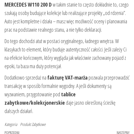
MERCEDES W110 200 D
w takim stanie to często dokładnie to, czego
szukają osoby budujące kolekcje lub realizujące projekty „od rdzenia”.
Auto jest kompletne i działa – masz więc możliwość oceny i planowania
prac na podstawie realnego stanu, a nie tylko deklaracji.
Do tego dochodzi atut w postaci oryginalnego, ładnego wnętrza. W
klasykach to element, który buduje autentyczność całości. Jeśli zależy Ci
na efekcie końcowym, który wygląda jak właściwie zachowany pojazd z
epoki, ta baza ma duży potencjał.
Dodatkowo sprzedaż na
fakturę VAT-marża
pozwala przeprowadzić
transakcję w sposób formalnie wygodny. A jeśli dokumenty są
wyzwaniem, przygotowanie pod
tablice
zabytkowe/kolekcjonerskie
daje jasno określoną ścieżkę
dalszych działań.
Kategoria
Produkt
Zabytkowe
Poprzedni
POPRZEDNI
NASTĘPNY
Na