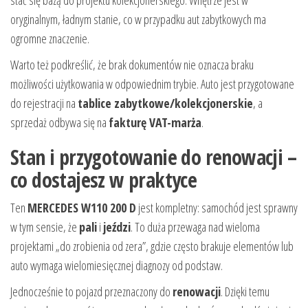
stać się bazą do projektu kolekcjonerskiego. Wnętrze jest w
oryginalnym, ładnym stanie, co w przypadku aut zabytkowych ma
ogromne znaczenie.
Warto też podkreślić, że brak dokumentów nie oznacza braku
możliwości użytkowania w odpowiednim trybie. Auto jest przygotowane
do rejestracji na
tablice zabytkowe/kolekcjonerskie
, a
sprzedaż odbywa się na
fakturę VAT-marża
.
Stan i przygotowanie do renowacji –
co dostajesz w praktyce
Ten
MERCEDES W110 200 D
jest kompletny: samochód jest sprawny
w tym sensie, że
pali
i
jeździ
. To duża przewaga nad wieloma
projektami „do zrobienia od zera”, gdzie często brakuje elementów lub
auto wymaga wielomiesięcznej diagnozy od podstaw.
Jednocześnie to pojazd przeznaczony do
renowacji
. Dzięki temu