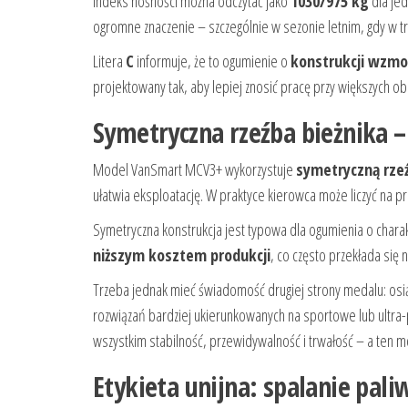
Indeks nośności można odczytać jako
1030/975 kg
dla je
ogromne znaczenie – szczególnie w sezonie letnim, gdy w tras
Litera
C
informuje, że to ogumienie o
konstrukcji wzmo
projektowany tak, aby lepiej znosić pracę przy większych obc
Symetryczna rzeźba bieżnika 
Model VanSmart MCV3+ wykorzystuje
symetryczną rzeź
ułatwia eksploatację. W praktyce kierowca może liczyć na p
Symetryczna konstrukcja jest typowa dla ogumienia o chara
niższym kosztem produkcji
, co często przekłada się
Trzeba jednak mieć świadomość drugiej strony medalu: osi
rozwiązań bardziej ukierunkowanych na sportowe lub ultra
wszystkim stabilność, przewidywalność i trwałość – a ten 
Etykieta unijna: spalanie pa