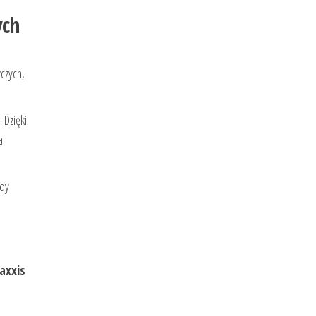
ych
czych,
 Dzięki
a
gdy
axxis