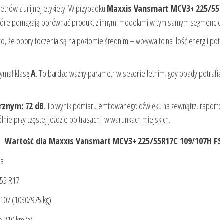
etrów z unijnej etykiety. W przypadku
Maxxis Vansmart MCV3+ 225/55
, które pomagają porównać produkt z innymi modelami w tym samym segmencie
 to, że opory toczenia są na poziomie średnim – wpływa to na ilość energii po
ymał klasę
A
. To bardzo ważny parametr w sezonie letnim, gdy opady potrafi
rznym: 72 dB
. To wynik pomiaru emitowanego dźwięku na zewnątrz, rapor
ólnie przy częstej jeździe po trasach i w warunkach miejskich.
Wartość dla Maxxis Vansmart MCV3+ 225/55R17C 109/107H F
ia
55 R17
107 (1030/975 kg)
o 210 km/h)