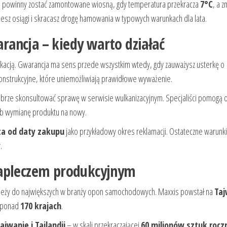
 powinny zostać zamontowane wiosną, gdy temperatura przekracza
7°C
, a 
jesz osiągi i skracasz drogę hamowania w typowych warunkach dla lata.
ancja – kiedy warto działać
ikacją. Gwarancja ma sens przede wszystkim wtedy, gdy zauważysz usterkę o
konstrukcyjne, które uniemożliwiają prawidłowe wyważenie.
dobrze skonsultować sprawę w serwisie wulkanizacyjnym. Specjaliści pomogą o
ub wymianę produktu na nowy.
ta od daty zakupu
jako przykładowy okres reklamacji. Ostateczne warunk
.
zapleczem produkcyjnym
należy do największych w branży opon samochodowych. Maxxis powstał na
Taj
w ponad
170 krajach
.
ajwanie i Tajlandii
– w skali przekraczającej
60 milionów sztuk rocz