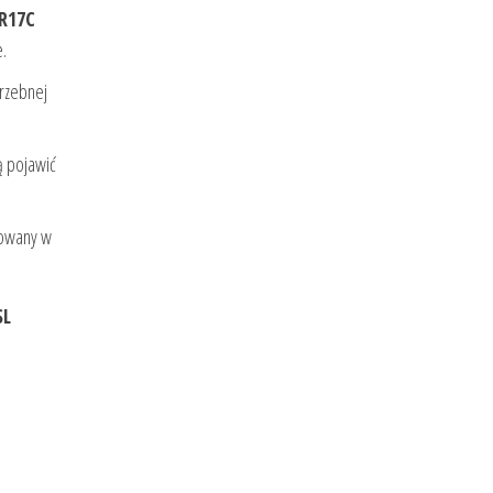
R17C
.
trzebnej
ą pojawić
towany w
SL