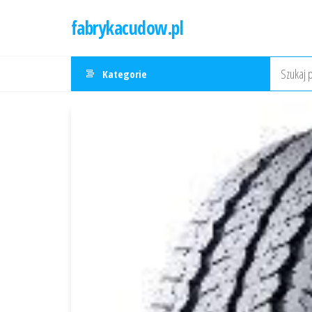
Przejdź
fabrykacudow.pl
do
treści
Kategorie