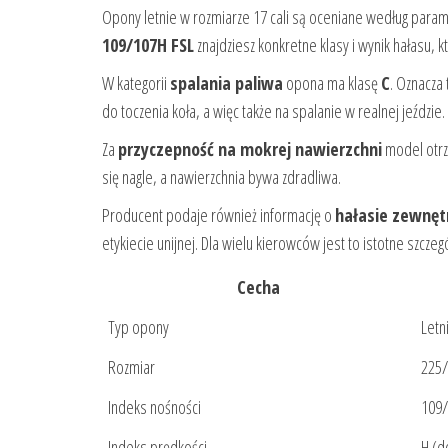
Opony letnie w rozmiarze 17 cali są oceniane według param
109/107H FSL
znajdziesz konkretne klasy i wynik hałasu
W kategorii
spalania paliwa
opona ma klasę
C
. Oznacza
do toczenia koła, a więc także na spalanie w realnej jeździe.
Za
przyczepność na mokrej nawierzchni
model otrz
się nagle, a nawierzchnia bywa zdradliwa.
Producent podaje również informację o
hałasie zewnęt
etykiecie unijnej. Dla wielu kierowców jest to istotne szczeg
Cecha
Typ opony
Letn
Rozmiar
225/
Indeks nośności
109/
Indeks prędkości
H (d