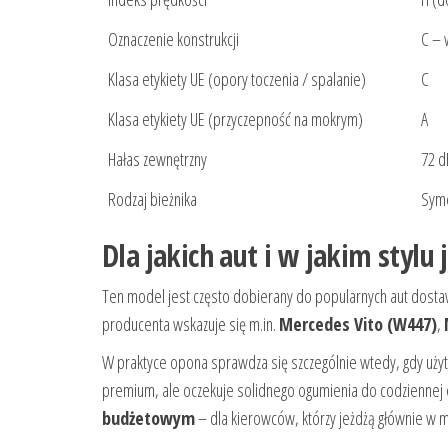
Oznaczenie konstrukcji
C – 
Klasa etykiety UE (opory toczenia / spalanie)
C
Klasa etykiety UE (przyczepność na mokrym)
A
Hałas zewnętrzny
72 d
Rodzaj bieżnika
Syme
Dla jakich aut i w jakim styl
Ten model jest często dobierany do popularnych aut dostaw
producenta wskazuje się m.in.
Mercedes Vito (W447)
,
W praktyce opona sprawdza się szczególnie wtedy, gdy użyt
premium, ale oczekuje solidnego ogumienia do codziennej
budżetowym
– dla kierowców, którzy jeżdżą głównie w m