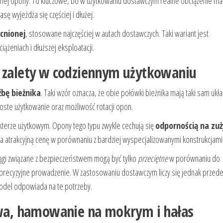
dnej opony. To kluczowe, bo w użytkowaniu dostawczym realne obciążenie ma
ę wyjeżdża się częściej i dłużej.
cnionej
, stosowane najczęściej w autach dostawczych. Taki wariant jest
iążeniach i dłuższej eksploatacji.
– zalety w codziennym użytkowaniu
bę bieżnika
. Taki wzór oznacza, że obie połówki bieżnika mają taki sam ukła
roste użytkowanie oraz możliwość rotacji opon.
kterze użytkowym. Opony tego typu zwykle cechują się
odpornością na zuż
 na atrakcyjną cenę w porównaniu z bardziej wyspecjalizowanymi konstrukcjami
ągi związane z bezpieczeństwem mogą być tylko
przeciętne
w porównaniu do
-precyzyjne prowadzenie. W zastosowaniu dostawczym liczy się jednak przed
model odpowiada na te potrzeby.
liwa, hamowanie na mokrym i hałas