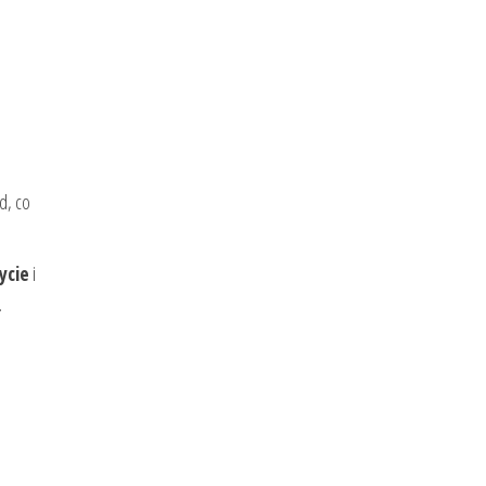
d, co
ycie
i
.
e