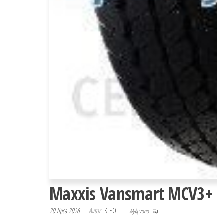
Maxxis Vansmart MCV3+ 
20 lipca 2026
Autor
KLEO
Wyłączono