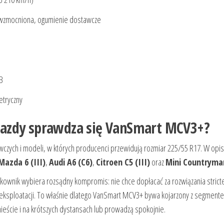
wzmocniona, ogumienie dostawcze
B
tryczny
u jazdy sprawdza się VanSmart MCV3+?
czych i modeli, w których producenci przewidują rozmiar 225/55 R17. W opis
Mazda 6 (III)
,
Audi A6 (C6)
,
Citroen C5 (III)
oraz
Mini Countryman
kownik wybiera rozsądny kompromis: nie chce dopłacać za rozwiązania strict
 eksploatacji. To właśnie dlatego VanSmart MCV3+ bywa kojarzony z segment
ieście i na krótszych dystansach lub prowadzą spokojnie.