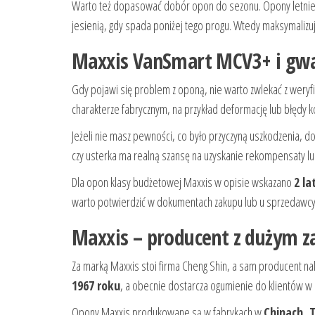
Warto też dopasować dobór opon do sezonu. Opony letnie
jesienią, gdy spada poniżej tego progu. Wtedy maksymalizu
Maxxis VanSmart MCV3+ i gwar
Gdy pojawi się problem z oponą, nie warto zwlekać z weryf
charakterze fabrycznym, na przykład deformację lub błędy 
Jeżeli nie masz pewności, co było przyczyną uszkodzenia, 
czy usterka ma realną szansę na uzyskanie rekompensaty l
Dla opon klasy budżetowej Maxxis w opisie wskazano
2 la
warto potwierdzić w dokumentach zakupu lub u sprzedawcy
Maxxis – producent z dużym 
Za marką Maxxis stoi firma Cheng Shin, a sam producent 
1967 roku
, a obecnie dostarcza ogumienie do klientów 
Opony Maxxis produkowane są w fabrykach w
Chinach, T