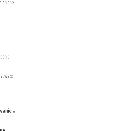
zmieniane
cenić,
i zawsze
wanie
w
nie
.