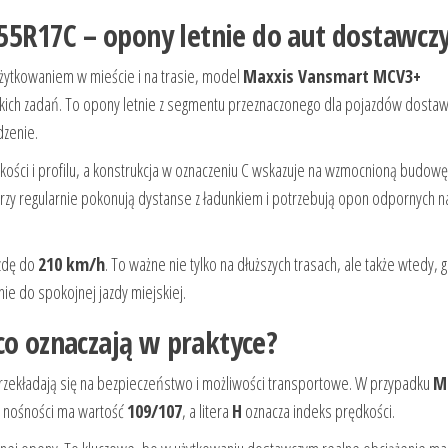
5R17C – opony letnie do aut dostawcz
użytkowaniem w mieście i na trasie, model
Maxxis Vansmart MCV3+
akich zadań. To opony letnie z segmentu przeznaczonego dla pojazdów dostaw
dzenie.
ści i profilu, a konstrukcja w oznaczeniu C wskazuje na wzmocnioną budowę.
zy regularnie pokonują dystanse z ładunkiem i potrzebują opon odpornych n
zdę do
210 km/h
. To ważne nie tylko na dłuższych trasach, ale także wtedy, 
e do spokojnej jazdy miejskiej.
co oznaczają w praktyce?
rzekładają się na bezpieczeństwo i możliwości transportowe. W przypadku
M
 nośności ma wartość
109/107
, a litera
H
oznacza indeks prędkości.