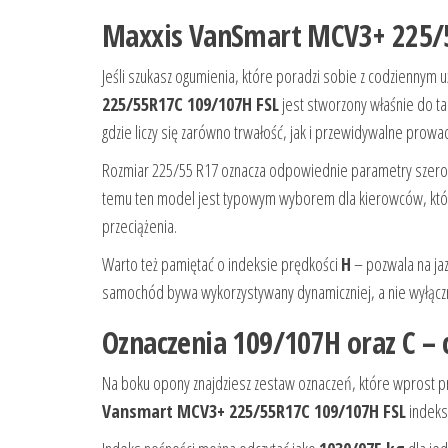
Maxxis VanSmart MCV3+ 225/5
Jeśli szukasz ogumienia, które poradzi sobie z codziennym 
225/55R17C 109/107H FSL
jest stworzony właśnie do t
gdzie liczy się zarówno trwałość, jak i przewidywalne prowa
Rozmiar 225/55 R17 oznacza odpowiednie parametry szeroko
temu ten model jest typowym wyborem dla kierowców, któr
przeciążenia.
Warto też pamiętać o indeksie prędkości
H
– pozwala na ja
samochód bywa wykorzystywany dynamiczniej, a nie wyłączni
Oznaczenia 109/107H oraz C – 
Na boku opony znajdziesz zestaw oznaczeń, które wprost p
Vansmart MCV3+ 225/55R17C 109/107H FSL
indeks