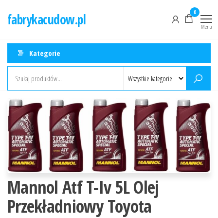
Przejdź
0
fabrykacudow.pl
do
Menu
treści
Kategorie
Mannol Atf T-Iv 5L Olej
Przekładniowy Toyota