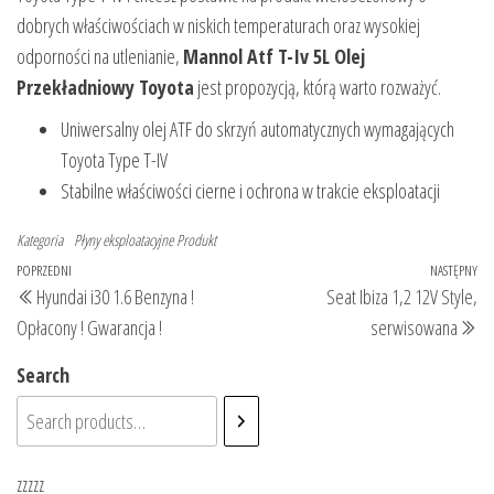
dobrych właściwościach w niskich temperaturach oraz wysokiej
odporności na utlenianie,
Mannol Atf T-Iv 5L Olej
Przekładniowy Toyota
jest propozycją, którą warto rozważyć.
Uniwersalny olej ATF do skrzyń automatycznych wymagających
Toyota Type T-IV
Stabilne właściwości cierne i ochrona w trakcie eksploatacji
Kategoria
Płyny eksploatacyjne
Produkt
Nawigacja
Poprzedni
POPRZEDNI
NASTĘPNY
Na
Hyundai i30 1.6 Benzyna !
Seat Ibiza 1,2 12V Style,
wpisu
wpis
wp
Opłacony ! Gwarancja !
serwisowana
Search
zzzzz