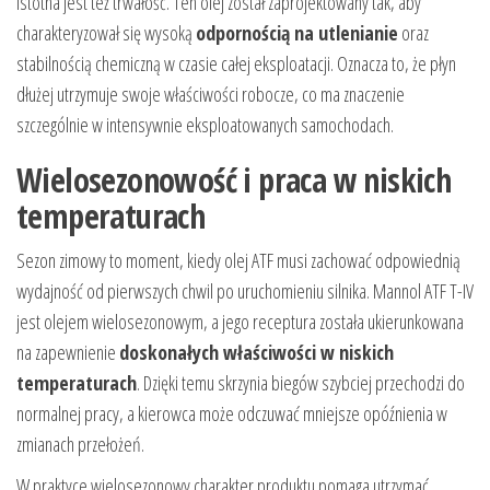
Istotna jest też trwałość. Ten olej został zaprojektowany tak, aby
charakteryzował się wysoką
odpornością na utlenianie
oraz
stabilnością chemiczną w czasie całej eksploatacji. Oznacza to, że płyn
dłużej utrzymuje swoje właściwości robocze, co ma znaczenie
szczególnie w intensywnie eksploatowanych samochodach.
Wielosezonowość i praca w niskich
temperaturach
Sezon zimowy to moment, kiedy olej ATF musi zachować odpowiednią
wydajność od pierwszych chwil po uruchomieniu silnika. Mannol ATF T-IV
jest olejem wielosezonowym, a jego receptura została ukierunkowana
na zapewnienie
doskonałych właściwości w niskich
temperaturach
. Dzięki temu skrzynia biegów szybciej przechodzi do
normalnej pracy, a kierowca może odczuwać mniejsze opóźnienia w
zmianach przełożeń.
W praktyce wielosezonowy charakter produktu pomaga utrzymać