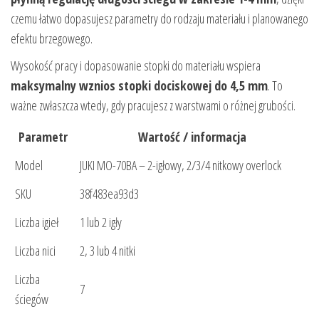
czemu łatwo dopasujesz parametry do rodzaju materiału i planowanego
efektu brzegowego.
Wysokość pracy i dopasowanie stopki do materiału wspiera
maksymalny wznios stopki dociskowej do 4,5 mm
. To
ważne zwłaszcza wtedy, gdy pracujesz z warstwami o różnej grubości.
Parametr
Wartość / informacja
Model
JUKI MO-70BA – 2-igłowy, 2/3/4 nitkowy overlock
SKU
38f483ea93d3
Liczba igieł
1 lub 2 igły
Liczba nici
2, 3 lub 4 nitki
Liczba
7
ściegów