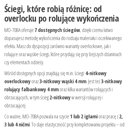
Ściegi, które robią różnicę: od
overlocku po rolujące wykończenia
MO-70BA oferuje
7 dostępnych ściegów
, dzięki czemu łatwo
dopasujesz metodę wykończenia do rodzaju materiału i oczekiwanego
efektu. Masz do dyspozycji zarówno warianty overlockowe, jak i
rolujące oraz wąskie ściegi, które przydają się przy lżejszych dzianinach
czy elementach odzieży.
Wśród dostępnych opcji znajdują się m.in. ściegi:
4-nitkowy
overlockowy
oraz
3-nitkowy wąski 4 mm
. Jest też
3-nitkowy
rolujący falbankowy 4 mm
oraz kilka wariantów rolujących i
obrzucających, w tym ścieg
2-nitkowy
w wersji rolującej i
obrzucającej.
Co ważne, MO-70BA pozwala na szycie
1 lub 2 igłami
oraz pracę z
2,
3 lub 4 nićmi
. To daje elastyczność przy kompletowaniu projektu – od