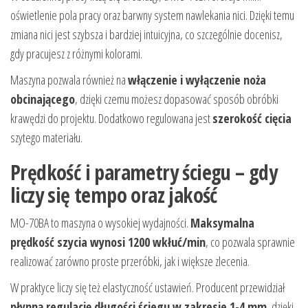
oświetlenie pola pracy oraz barwny system nawlekania nici. Dzięki temu
zmiana nici jest szybsza i bardziej intuicyjna, co szczególnie docenisz,
gdy pracujesz z różnymi kolorami.
Maszyna pozwala również na
włączenie i wyłączenie noża
obcinającego
, dzięki czemu możesz dopasować sposób obróbki
krawędzi do projektu. Dodatkowo regulowana jest
szerokość cięcia
szytego materiału.
Prędkość i parametry ściegu – gdy
liczy się tempo oraz jakość
MO-70BA to maszyna o wysokiej wydajności.
Maksymalna
prędkość szycia wynosi 1200 wkłuć/min
, co pozwala sprawnie
realizować zarówno proste przeróbki, jak i większe zlecenia.
W praktyce liczy się też elastyczność ustawień. Producent przewidział
płynną regulację długości ściegu w zakresie 1-4 mm
, dzięki