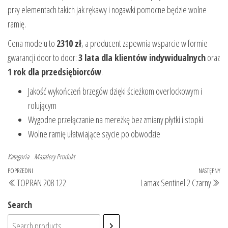
przy elementach takich jak rękawy i nogawki pomocne będzie wolne
ramię.
Cena modelu to
2310 zł
, a producent zapewnia wsparcie w formie
gwarancji door to door:
3 lata dla klientów indywidualnych
oraz
1 rok dla przedsiębiorców
.
Jakość wykończeń brzegów dzięki ścieżkom overlockowym i
rolującym
Wygodne przełączanie na mereżkę bez zmiany płytki i stopki
Wolne ramię ułatwiające szycie po obwodzie
Kategoria
Masażery
Produkt
Nawigacja
Poprzedni
POPRZEDNI
NASTĘPNY
Na
TOPRAN 208 122
Lamax Sentinel 2 Czarny
wpisu
wpis
wp
Search