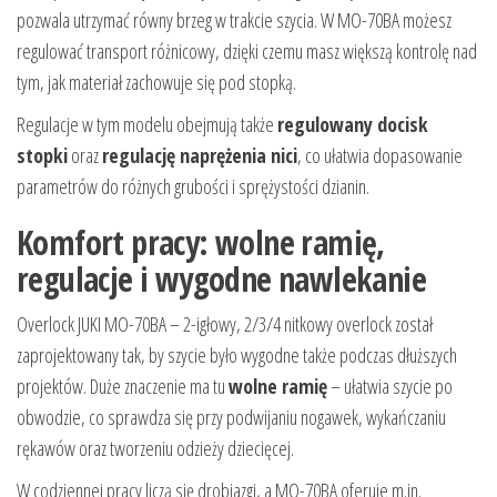
pozwala utrzymać równy brzeg w trakcie szycia. W MO-70BA możesz
regulować transport różnicowy, dzięki czemu masz większą kontrolę nad
tym, jak materiał zachowuje się pod stopką.
Regulacje w tym modelu obejmują także
regulowany docisk
stopki
oraz
regulację naprężenia nici
, co ułatwia dopasowanie
parametrów do różnych grubości i sprężystości dzianin.
Komfort pracy: wolne ramię,
regulacje i wygodne nawlekanie
Overlock JUKI MO-70BA – 2-igłowy, 2/3/4 nitkowy overlock został
zaprojektowany tak, by szycie było wygodne także podczas dłuższych
projektów. Duże znaczenie ma tu
wolne ramię
– ułatwia szycie po
obwodzie, co sprawdza się przy podwijaniu nogawek, wykańczaniu
rękawów oraz tworzeniu odzieży dziecięcej.
W codziennej pracy liczą się drobiazgi, a MO-70BA oferuje m.in.