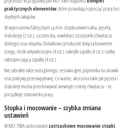
przychodzi. W przypadku JUKI MO-70BA znajdziesz
komplet
praktycznych elementów
, które pozwalają rozpocząć pracę bez
zbędnych zakupów.
W wyposażeniu fabrycznym są m.in. stopka uniwersalna, pęseta,
śrubokręty (2 szt.), szczoteczka, nawlekacz szczepiarki (chwytacza
dolnego) oraz olejarka. Dodatkowo producent dołącza konwerter
ściegu, stożki antywibracyjne (4 szt.), nakrętki szpulki (4 szt.) i siatkę
zabezpieczającą szpulkę (4 szt.).
Nie zabrakło także noża górnego, zestawu igieł, pojemnika na skrawki
oraz pokrywy przeciwpyłowej. Co ważne, akcesoria takie jak pęseta i
śrubokręt można przechowywać wewnątrz osłony chwytacza – to
porządkuje stanowisko pracy.
Stopka i mocowanie – szybka zmiana
ustawień
W MO-70BA zastosowano
zatrzaskowe mocowanie stopki
,