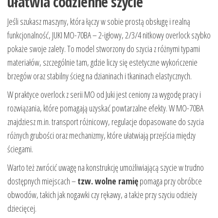
ułatwia codzienne szycie
Jeśli szukasz maszyny, która łączy w sobie prostą obsługę i realną
funkcjonalność, JUKI MO-70BA – 2-igłowy, 2/3/4 nitkowy overlock szybko
pokaże swoje zalety. To model stworzony do szycia z różnymi typami
materiałów, szczególnie tam, gdzie liczy się estetyczne wykończenie
brzegów oraz stabilny ścieg na dzianinach i tkaninach elastycznych.
W praktyce overlock z serii MO od Juki jest ceniony za wygodę pracy i
rozwiązania, które pomagają uzyskać powtarzalne efekty. W MO-70BA
znajdziesz m.in. transport różnicowy, regulacje dopasowane do szycia
różnych grubości oraz mechanizmy, które ułatwiają przejścia między
ściegami.
Warto też zwrócić uwagę na konstrukcję umożliwiającą szycie w trudno
dostępnych miejscach –
tzw. wolne ramię
pomaga przy obróbce
obwodów, takich jak nogawki czy rękawy, a także przy szyciu odzieży
dziecięcej.