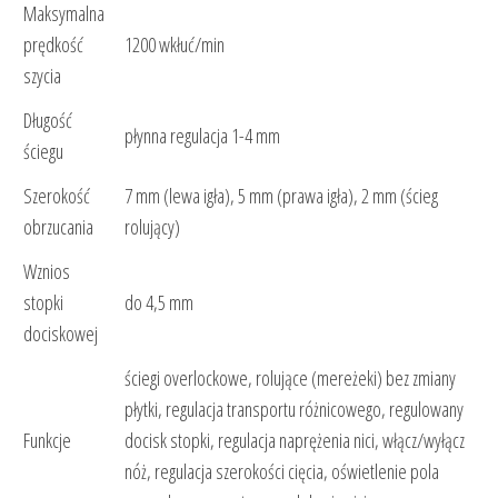
Maksymalna
prędkość
1200 wkłuć/min
szycia
Długość
płynna regulacja 1-4 mm
ściegu
Szerokość
7 mm (lewa igła), 5 mm (prawa igła), 2 mm (ścieg
obrzucania
rolujący)
Wznios
stopki
do 4,5 mm
dociskowej
ściegi overlockowe, rolujące (mereżeki) bez zmiany
płytki, regulacja transportu różnicowego, regulowany
Funkcje
docisk stopki, regulacja naprężenia nici, włącz/wyłącz
nóż, regulacja szerokości cięcia, oświetlenie pola