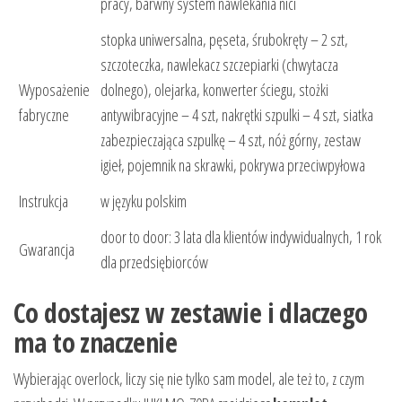
pracy, barwny system nawlekania nici
stopka uniwersalna, pęseta, śrubokręty – 2 szt,
szczoteczka, nawlekacz szczepiarki (chwytacza
Wyposażenie
dolnego), olejarka, konwerter ściegu, stożki
fabryczne
antywibracyjne – 4 szt, nakrętki szpulki – 4 szt, siatka
zabezpieczająca szpulkę – 4 szt, nóż górny, zestaw
igieł, pojemnik na skrawki, pokrywa przeciwpyłowa
Instrukcja
w języku polskim
door to door: 3 lata dla klientów indywidualnych, 1 rok
Gwarancja
dla przedsiębiorców
Co dostajesz w zestawie i dlaczego
ma to znaczenie
Wybierając overlock, liczy się nie tylko sam model, ale też to, z czym