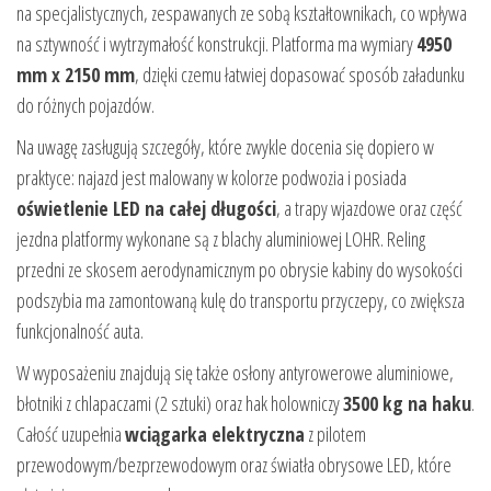
na specjalistycznych, zespawanych ze sobą kształtownikach, co wpływa
na sztywność i wytrzymałość konstrukcji. Platforma ma wymiary
4950
mm x 2150 mm
, dzięki czemu łatwiej dopasować sposób załadunku
do różnych pojazdów.
Na uwagę zasługują szczegóły, które zwykle docenia się dopiero w
praktyce: najazd jest malowany w kolorze podwozia i posiada
oświetlenie LED na całej długości
, a trapy wjazdowe oraz część
jezdna platformy wykonane są z blachy aluminiowej LOHR. Reling
przedni ze skosem aerodynamicznym po obrysie kabiny do wysokości
podszybia ma zamontowaną kulę do transportu przyczepy, co zwiększa
funkcjonalność auta.
W wyposażeniu znajdują się także osłony antyrowerowe aluminiowe,
błotniki z chlapaczami (2 sztuki) oraz hak holowniczy
3500 kg na haku
.
Całość uzupełnia
wciągarka elektryczna
z pilotem
przewodowym/bezprzewodowym oraz światła obrysowe LED, które