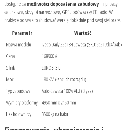
dostępne są
możliwości doposażenia zabudowy
– np. pasy
ładunkowe, skrzynki narzędziowe, GPS, lodówka czy CB radio. W
praktyce pozwala to zbudować wersję dokładnie pod swój styl pracy.
Parametr
Wartość
Nazwa modelu
Iveco Daily 35s18H Laweta (SKU: 3c519dc4fb4b)
Cena
168900 zł
Silnik
EURO6, 3.0
Moc
180 KM (łańcuch rozrządu)
Typ zabudowy
Auto-Laweta 100% ALU (Blyss)
Wymiary platformy
4950 mm x 2150 mm
Hak holowniczy
3500 kg na haku