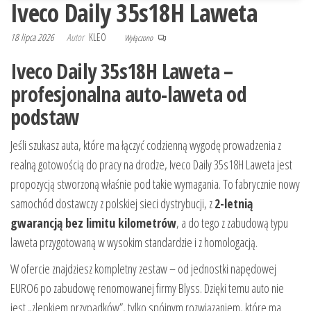
Iveco Daily 35s18H Laweta
18 lipca 2026
Autor
KLEO
Wyłączono
Iveco Daily 35s18H Laweta –
profesjonalna auto-laweta od
podstaw
Jeśli szukasz auta, które ma łączyć codzienną wygodę prowadzenia z
realną gotowością do pracy na drodze, Iveco Daily 35s18H Laweta jest
propozycją stworzoną właśnie pod takie wymagania. To fabrycznie nowy
samochód dostawczy z polskiej sieci dystrybucji, z
2-letnią
gwarancją bez limitu kilometrów
, a do tego z zabudową typu
laweta przygotowaną w wysokim standardzie i z homologacją.
W ofercie znajdziesz kompletny zestaw – od jednostki napędowej
EURO6 po zabudowę renomowanej firmy Blyss. Dzięki temu auto nie
jest „zlepkiem przypadków”, tylko spójnym rozwiązaniem, które ma