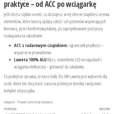
praktyce – od ACC po wciągarkę
Jeśli chcesz szybko ocenić, co dostajesz, w tej ofercie znajdziesz zestaw
elementów, które tworzą spójną całość: od systemów wspierających
kierowcę, przez komfortową kabinę, po zaprojektowane pod pracę
rozwiązania na zabudowie.
ACC z radarowym czujnikiem
i ogranicznik prędkości –
wsparcie w prowadzeniu
Laweta 100% ALU
Blyss, oświetlenie LED na najazdach i
wciągarka elektryczna – gotowość do załadunku
To podejście sprawia, że Iveco Daily 35s18H Laweta jest wyborem dla
osób, które nie chcą tracić czasu na późniejsze korekty i wolą mieć
komplet od początku.
Kategoria
Produkt
Samochody dostawcze
Nawigacja
Poprzedni
POPRZEDNI
NASTĘPNY
Na