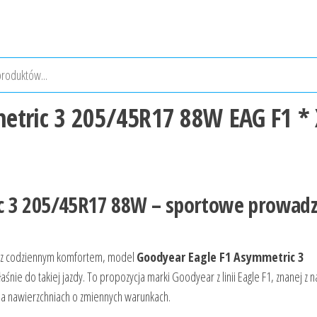
etric 3 205/45R17 88W EAG F1 * 
c 3 205/45R17 88W – sportowe prowadz
ter z codziennym komfortem, model
Goodyear Eagle F1 Asymmetric 3
śnie do takiej jazdy. To propozycja marki Goodyear z linii Eagle F1, znanej z n
na nawierzchniach o zmiennych warunkach.