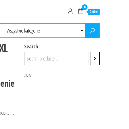
0
0.00zł
XL
Search
zzzzz
enie
acisku na