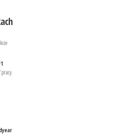
kach
kcie
F1
 pracy.
dyear