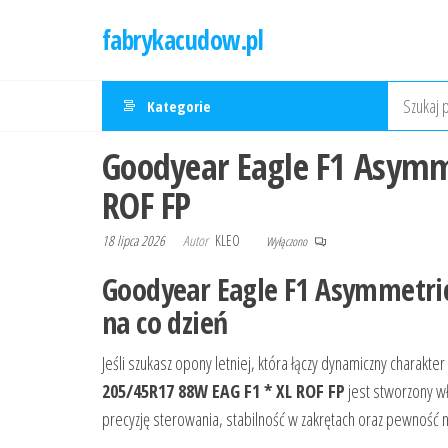
Przejdź
fabrykacudow.pl
do
treści
Kategorie
Goodyear Eagle F1 Asymm
ROF FP
18 lipca 2026
Autor
KLEO
Wyłączono
Goodyear Eagle F1 Asymmetri
na co dzień
Jeśli szukasz opony letniej, która łączy dynamiczny charak
205/45R17 88W EAG F1 * XL ROF FP
jest stworzony wła
precyzję sterowania, stabilność w zakrętach oraz pewność 