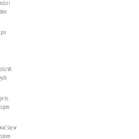
ości i
idne
j po
ości W.
wych
je to
kszym
ywać się w
poziom