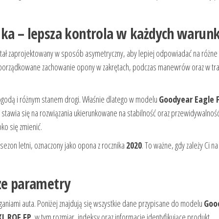
ika – lepsza kontrola w każdych warun
ostał zaprojektowany w sposób asymetryczny, aby lepiej odpowiadać na różne
 uporządkowane zachowanie opony w zakrętach, podczas manewrów oraz w tra
ogodą i różnym stanem drogi. Właśnie dlatego w modelu
Goodyear Eagle 
stawia się na rozwiązania ukierunkowane na stabilność oraz przewidywalność
ko się zmienić.
sezon letni, oznaczony jako opona z rocznika
2020
. To ważne, gdy zależy Ci na
sze parametry
niami auta. Poniżej znajdują się wszystkie dane przypisane do modelu
Goo
XL ROF FP
, w tym rozmiar, indeksy oraz informacje identyfikujące produkt.