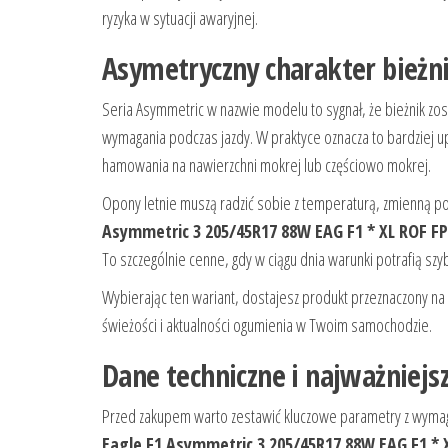
ryzyka w sytuacji awaryjnej.
Asymetryczny charakter bieżn
Seria Asymmetric w nazwie modelu to sygnał, że bieżnik z
wymagania podczas jazdy. W praktyce oznacza to bardziej
hamowania na nawierzchni mokrej lub częściowo mokrej.
Opony letnie muszą radzić sobie z temperaturą, zmienną p
Asymmetric 3 205/45R17 88W EAG F1 * XL ROF FP
To szczególnie cenne, gdy w ciągu dnia warunki potrafią szyb
Wybierając ten wariant, dostajesz produkt przeznaczony na 
świeżości i aktualności ogumienia w Twoim samochodzie.
Dane techniczne i najważniej
Przed zakupem warto zestawić kluczowe parametry z wymaga
Eagle F1 Asymmetric 3 205/45R17 88W EAG F1 * 