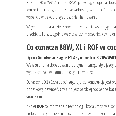
Rozmiar 205/45R17 i indeks 88W sprawiają, że opona dobrz
kontroli toru jazdy, ale bez przesadnego „twardego” odczuc
wsparcie w trakcie przyspieszania i hamowania.
W tym modelu znajdziesz również oznaczenia wskazujące na
przebiciu. To szczególnie ważne w letnim sezonie, gdy na dr
Co oznacza 88W, XL i ROF w cod
Opona
Goodyear Eagle F1 Asymmetric 3 205/45R1
Wskazuje to na dopasowanie do dynamicznego stylu jazdy
wyposażonych w ogumienie o tym rozmiarze.
Oznaczenie
XL
(Extra Load) sugeruje, że konstrukcja jest 
dodatkową pewność, gdy auto jest bardziej obciążone bag
ładunkiem.
Z kolei
ROF
to informacja o technologii, która umożliwia ko
niebezpiecznym miejscu i możesz bez stresu dotrzeć do najb