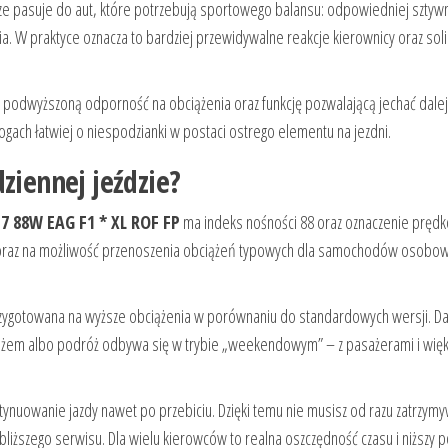
e pasuje do aut, które potrzebują sportowego balansu: odpowiedniej sztywn
ia. W praktyce oznacza to bardziej przewidywalne reakcje kierownicy oraz sol
 podwyższoną odporność na obciążenia oraz funkcję pozwalającą jechać dale
ogach łatwiej o niespodzianki w postaci ostrego elementu na jezdni.
ziennej jeździe?
7 88W EAG F1 * XL ROF FP
ma indeks nośności 88 oraz oznaczenie prędk
 oraz na możliwość przenoszenia obciążeń typowych dla samochodów osobo
przygotowana na wyższe obciążenia w porównaniu do standardowych wersji. Da
ażem albo podróż odbywa się w trybie „weekendowym” – z pasażerami i wię
ntynuowanie jazdy nawet po przebiciu. Dzięki temu nie musisz od razu zatrzym
liższego serwisu. Dla wielu kierowców to realna oszczędność czasu i niższy 