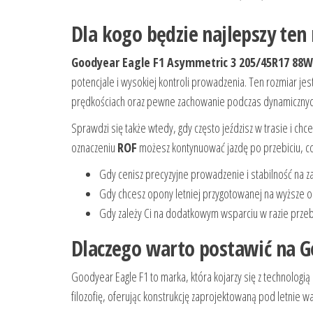
Dla kogo będzie najlepszy ten
Goodyear Eagle F1 Asymmetric 3 205/45R17 88W 
potencjale i wysokiej kontroli prowadzenia. Ten rozmiar jes
prędkościach oraz pewne zachowanie podczas dynamiczn
Sprawdzi się także wtedy, gdy często jeździsz w trasie i c
oznaczeniu
ROF
możesz kontynuować jazdę po przebiciu, co
Gdy cenisz precyzyjne prowadzenie i stabilność na z
Gdy chcesz opony letniej przygotowanej na wyższe ob
Gdy zależy Ci na dodatkowym wsparciu w razie przeb
Dlaczego warto postawić na Go
Goodyear Eagle F1 to marka, która kojarzy się z technologią
filozofię, oferując konstrukcję zaprojektowaną pod letnie w