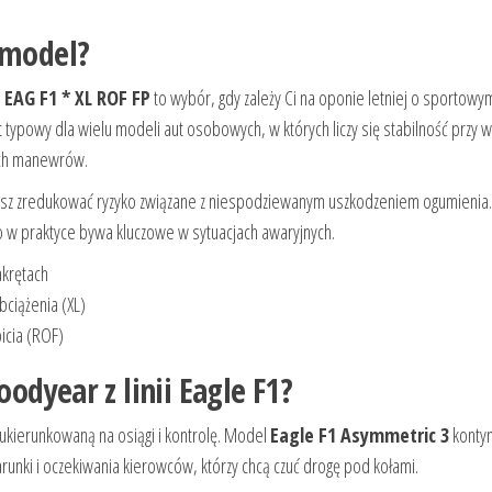
 model?
EAG F1 * XL ROF FP
to wybór, gdy zależy Ci na oponie letniej o sportowy
t typowy dla wielu modeli aut osobowych, w których liczy się stabilność przy 
ych manewrów.
hcesz zredukować ryzyko związane z niespodziewanym uszkodzeniem ogumienia. 
 w praktyce bywa kluczowe w sytuacjach awaryjnych.
akrętach
ciążenia (XL)
icia (ROF)
odyear z linii Eagle F1?
 ukierunkowaną na osiągi i kontrolę. Model
Eagle F1 Asymmetric 3
kontyn
arunki i oczekiwania kierowców, którzy chcą czuć drogę pod kołami.