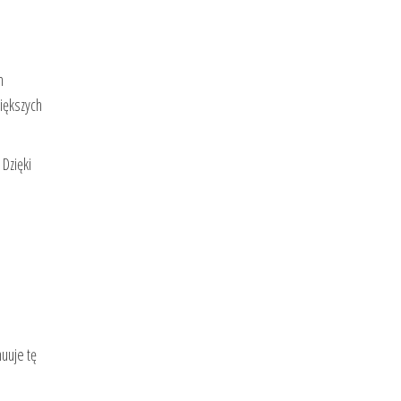
m
większych
Dzięki
uuje tę