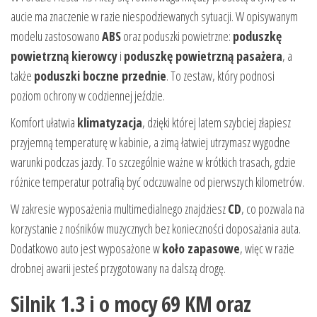
aucie ma znaczenie w razie niespodziewanych sytuacji. W opisywanym
modelu zastosowano
ABS
oraz poduszki powietrzne:
poduszkę
powietrzną kierowcy
i
poduszkę powietrzną pasażera
, a
także
poduszki boczne przednie
. To zestaw, który podnosi
poziom ochrony w codziennej jeździe.
Komfort ułatwia
klimatyzacja
, dzięki której latem szybciej złapiesz
przyjemną temperaturę w kabinie, a zimą łatwiej utrzymasz wygodne
warunki podczas jazdy. To szczególnie ważne w krótkich trasach, gdzie
różnice temperatur potrafią być odczuwalne od pierwszych kilometrów.
W zakresie wyposażenia multimedialnego znajdziesz
CD
, co pozwala na
korzystanie z nośników muzycznych bez konieczności doposażania auta.
Dodatkowo auto jest wyposażone w
koło zapasowe
, więc w razie
drobnej awarii jesteś przygotowany na dalszą drogę.
Silnik 1.3 i o mocy 69 KM oraz