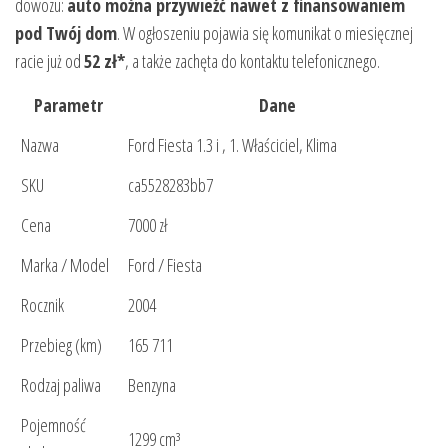
dowozu:
auto można przywieźć nawet z finansowaniem
pod Twój dom
. W ogłoszeniu pojawia się komunikat o miesięcznej
racie już od
52 zł*
, a także zachęta do kontaktu telefonicznego.
Parametr
Dane
Nazwa
Ford Fiesta 1.3 i , 1. Właściciel, Klima
SKU
ca5528283bb7
Cena
7000 zł
Marka / Model
Ford / Fiesta
Rocznik
2004
Przebieg (km)
165 711
Rodzaj paliwa
Benzyna
Pojemność
1299 cm³