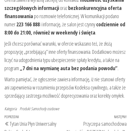
szczegółowych informacji
oraz
bezkonkurencyjna oferta
finansowania
po rozmowie telefonicznej. W komunikacji podano
numer
223 166 888
i informację, że salon jest czynny
codziennie od
8:00 do 21:00, również w weekendy i święta
.
Jeśli chcesz porównać warunki, w ofercie wskazano też, że złożą
propozycję „przebijającą” inne oferty finansowania. Dodatkowo możesz
liczyć na udogodnienia typu ubezpieczenie spłaty kredytu, a także na
program
„7 dni na wymianę auta bez podania powodu”
.
Warto pamiętać, że ogłoszenie zawiera informację, iż nie stanowi oferty
ani zapewnienia w rozumieniu przepisów Kodeksu cywilnego, a także że
sprzedający zastrzega możliwość doprecyzowania oraz korekty omyłek.
Kategoria
Produkt
Samochody osobowe
Nawigacja
Poprzedni
POPRZEDNI
NASTĘPNY
Na
Tytan Unia Płyn Uniwersalny
Przyczepa samochodowa
wpisu
wpis
wp