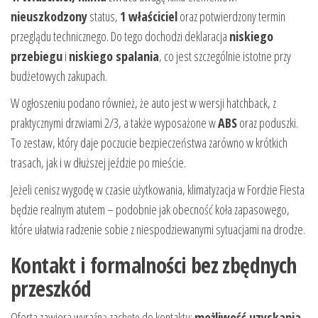
nieuszkodzony
status,
1 właściciel
oraz potwierdzony termin
przeglądu technicznego. Do tego dochodzi deklaracja
niskiego
przebiegu
i
niskiego spalania
, co jest szczególnie istotne przy
budżetowych zakupach.
W ogłoszeniu podano również, że auto jest w wersji hatchback, z
praktycznymi drzwiami 2/3, a także wyposażone w
ABS
oraz poduszki.
To zestaw, który daje poczucie bezpieczeństwa zarówno w krótkich
trasach, jak i w dłuższej jeździe po mieście.
Jeżeli cenisz wygodę w czasie użytkowania, klimatyzacja w Fordzie Fiesta
będzie realnym atutem – podobnie jak obecność koła zapasowego,
które ułatwia radzenie sobie z niespodziewanymi sytuacjami na drodze.
Kontakt i formalności bez zbędnych
przeszkód
Oferta zawiera wyraźną zachętę do kontaktu:
możliwość uzyskania