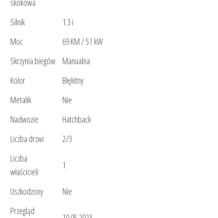
skokowa
Silnik
1.3 i
Moc
69 KM / 51 kW
Skrzynia biegów
Manualna
Kolor
Błękitny
Metalik
Nie
Nadwozie
Hatchback
Liczba drzwi
2/3
Liczba
1
właścicieli
Uszkodzony
Nie
Przegląd
10.05.2023