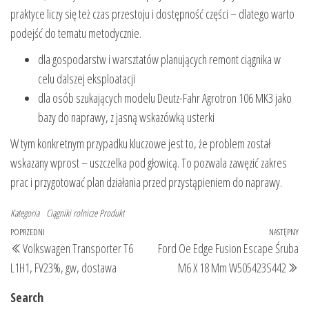
praktyce liczy się też czas przestoju i dostępność części – dlatego warto
podejść do tematu metodycznie.
dla gospodarstw i warsztatów planujących remont ciągnika w
celu dalszej eksploatacji
dla osób szukających modelu Deutz-Fahr Agrotron 106 MK3 jako
bazy do naprawy, z jasną wskazówką usterki
W tym konkretnym przypadku kluczowe jest to, że problem został
wskazany wprost – uszczelka pod głowicą. To pozwala zawęzić zakres
prac i przygotować plan działania przed przystąpieniem do naprawy.
Kategoria
Ciągniki rolnicze
Produkt
Nawigacja
Poprzedni
POPRZEDNI
NASTĘPNY
Na
Volkswagen Transporter T6
Ford Oe Edge Fusion Escape Śruba
wpisu
wpis
wp
L1H1, FV23%, gw, dostawa
M6 X 18 Mm W505423S442
Search