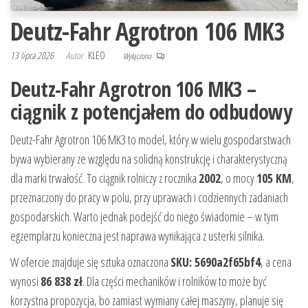
Deutz-Fahr Agrotron 106 MK3
13 lipca 2026
Autor
KLEO
Wyłączono
Deutz-Fahr Agrotron 106 MK3 –
ciągnik z potencjałem do odbudowy
Deutz-Fahr Agrotron 106 MK3 to model, który w wielu gospodarstwach
bywa wybierany ze względu na solidną konstrukcję i charakterystyczną
dla marki trwałość. To ciągnik rolniczy z rocznika
2002
, o mocy
105 KM
,
przeznaczony do pracy w polu, przy uprawach i codziennych zadaniach
gospodarskich. Warto jednak podejść do niego świadomie – w tym
egzemplarzu konieczna jest naprawa wynikająca z usterki silnika.
W ofercie znajduje się sztuka oznaczona
SKU: 5690a2f65bf4
, a cena
wynosi
86 838 zł
. Dla części mechaników i rolników to może być
korzystna propozycja, bo zamiast wymiany całej maszyny, planuje się