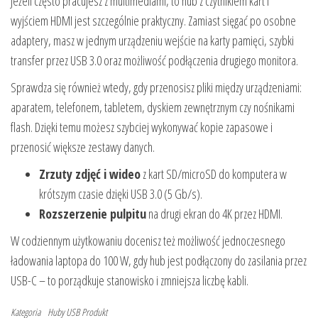
Jeżeli często pracujesz z multimediami, to hub z czytnikiem kart i
wyjściem HDMI jest szczególnie praktyczny. Zamiast sięgać po osobne
adaptery, masz w jednym urządzeniu wejście na karty pamięci, szybki
transfer przez USB 3.0 oraz możliwość podłączenia drugiego monitora.
Sprawdza się również wtedy, gdy przenosisz pliki między urządzeniami:
aparatem, telefonem, tabletem, dyskiem zewnętrznym czy nośnikami
flash. Dzięki temu możesz szybciej wykonywać kopie zapasowe i
przenosić większe zestawy danych.
Zrzuty zdjęć i wideo
z kart SD/microSD do komputera w
krótszym czasie dzięki USB 3.0 (5 Gb/s).
Rozszerzenie pulpitu
na drugi ekran do 4K przez HDMI.
W codziennym użytkowaniu docenisz też możliwość jednoczesnego
ładowania laptopa do 100 W, gdy hub jest podłączony do zasilania przez
USB-C – to porządkuje stanowisko i zmniejsza liczbę kabli.
Kategoria
Huby USB
Produkt