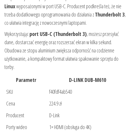
Linux
wyposażonymi w port USB-C. Producent podkreśla też, że nie
trzeba dodatkowego oprogramowania do działania z
Thunderbolt 3
,
co ułatwia integrację z nowoczesnymi laptopami.
Wykorzystując
port USB-C (Thunderbolt 3)
, możesz przesyłać
dane, dostarczać energię oraz rozszerzać ekran w kilka sekund.
Obudowa ze stopu aluminium zwiększa odporność na codzienne
użytkowanie, a kompaktowy format ułatwia spakowanie sprzętu do
torby.
Parametr
D-LINK DUB-M610
SKU
f40fdf4ab540
Cena
224.9 zł
Producent
D-Link
Porty wideo
1× HDMI (obsługa do 4K)