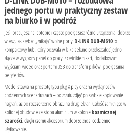
D-LINK DUB-M610 – rozbudowa
jednego portu w praktyczny zestaw
na biurko i w podróż
Jeśli pracujesz na laptopie i często podłączasz różne urządzenia, dobrze
wiesz, jak szybko „znikają” wolne porty.
D-LINK DUB-M610
to
kompaktowy hub, który pozwala w kilka sekund przekształcić jedno
złącze w wygodny panel do pracy: z czytnikiem kart, dodatkowymi
wyjściami wideo oraz portami USB do transferu plików i podłączania
peryferiów.
Model stawia na prostotę typu plug & play oraz na wydajność w
codziennych scenariuszach – od zrzutu zdjęć po szybkie kopiowanie
nagrań, aż po rozszerzenie obrazu na drugi ekran. Całość zamknięto w
solidnej obudowie ze stopu aluminium w kolorze
kosmicznej
szarości
, dzięki czemu akcesorium dobrze znosi codzienne
użytkowanie.