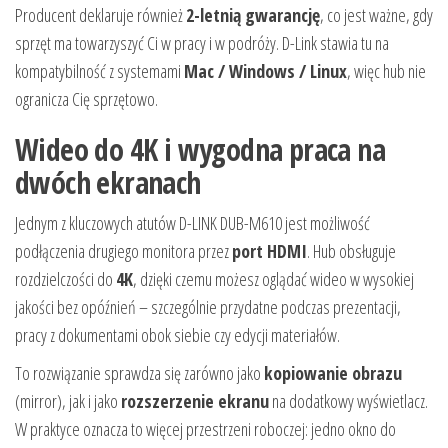
Producent deklaruje również
2-letnią gwarancję
, co jest ważne, gdy
sprzęt ma towarzyszyć Ci w pracy i w podróży. D-Link stawia tu na
kompatybilność z systemami
Mac / Windows / Linux
, więc hub nie
ogranicza Cię sprzętowo.
Wideo do 4K i wygodna praca na
dwóch ekranach
Jednym z kluczowych atutów D-LINK DUB-M610 jest możliwość
podłączenia drugiego monitora przez
port HDMI
. Hub obsługuje
rozdzielczości do
4K
, dzięki czemu możesz oglądać wideo w wysokiej
jakości bez opóźnień – szczególnie przydatne podczas prezentacji,
pracy z dokumentami obok siebie czy edycji materiałów.
To rozwiązanie sprawdza się zarówno jako
kopiowanie obrazu
(mirror), jak i jako
rozszerzenie ekranu
na dodatkowy wyświetlacz.
W praktyce oznacza to więcej przestrzeni roboczej: jedno okno do