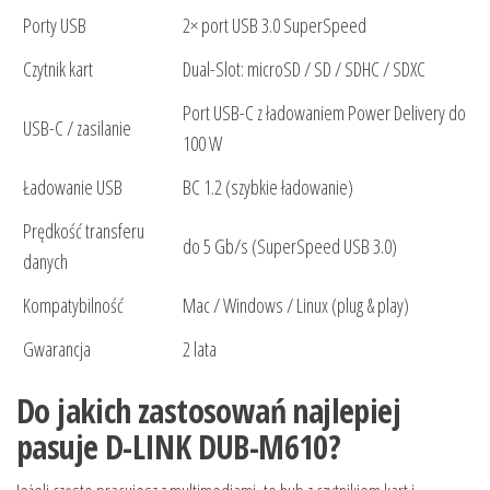
Porty USB
2× port USB 3.0 SuperSpeed
Czytnik kart
Dual-Slot: microSD / SD / SDHC / SDXC
Port USB-C z ładowaniem Power Delivery do
USB-C / zasilanie
100 W
Ładowanie USB
BC 1.2 (szybkie ładowanie)
Prędkość transferu
do 5 Gb/s (SuperSpeed USB 3.0)
danych
Kompatybilność
Mac / Windows / Linux (plug & play)
Gwarancja
2 lata
Do jakich zastosowań najlepiej
pasuje D-LINK DUB-M610?