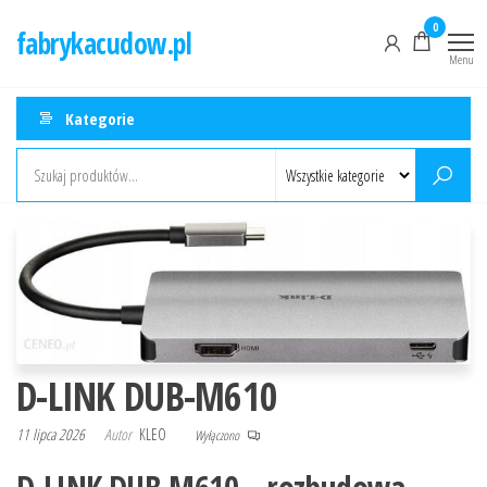
Przejdź
0
fabrykacudow.pl
do
Menu
treści
Kategorie
D-LINK DUB-M610
11 lipca 2026
Autor
KLEO
Wyłączono