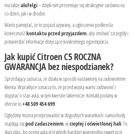
ma także
alufelgi
– dzięki nim prezentuje się atrakcyjnie zarówno na
co dzień, jak i w drodze.
Warto pamiętać, że to pojazd używany, a ogłoszenie podkreśla
konieczność
kontaktu przed przyjazdem
, aby omówić szczegóły i
potwierdzić informacje dotyczące konkretnego egzemplarza.
Jak kupić Citroen C5 ROCZNA
GWARANCJA bez niespodzianek?
Sprzedający zaznacza, że działa w sposób nastawiony na zadowolenie
klienta. W praktyce oznacza to, że przed wizytą warto zadzwonić i
dopytać o stan auta, w tym kwestie lakiernicze. Kontakt podany w
ofercie to
+48 509 454 699
.
Oględziny można przeprowadzić w dogodnych warunkach: samochody
znajdują się
pod zadaszeniem
, w
ciepłej i oświetlonej hali
. To
duży plus, bo ocena auta jest wtedy bardziej wiarygodna nawet przy