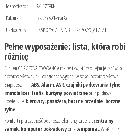
Identyfikator
AKL17C8KN
Faktura
faktura VAT-marża
Uszkodzony
EKSPOZYCJA HALA B !!! EKSPOZYCJA HALA B !
Pełne wyposażenie: lista, która robi
różnicę
Citroen C5 ROCZNA GWARANCJA ma zestaw, który obejmuje zarówno
bezpieczeństwo, jak i codzienną wygodę. W sekcji bezpieczeństwa
znajdziesz m.in.
ABS
,
Alarm
,
ASR
,
czujniki parkowania tylne
,
immobilizer
,
Isofix
,
kurtyny powietrzne
oraz poduszki
powietrzne:
kierowcy
,
pasażera
,
boczne przednie
i
boczne
tylne
.
Komfort i praktyczność podnoszą elementy takie jak
centralny
zamek
,
komputer pokładowy
oraz
tempomat
. Wrażenia z