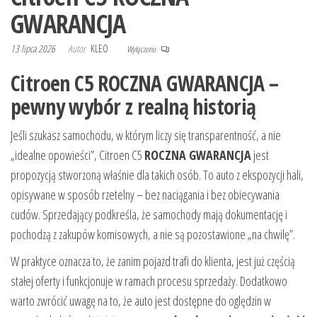
GWARANCJA
13 lipca 2026
Autor
KLEO
Wyłączono
Citroen C5 ROCZNA GWARANCJA –
pewny wybór z realną historią
Jeśli szukasz samochodu, w którym liczy się transparentność, a nie
„idealne opowieści”, Citroen C5
ROCZNA GWARANCJA
jest
propozycją stworzoną właśnie dla takich osób. To auto z ekspozycji hali,
opisywane w sposób rzetelny – bez naciągania i bez obiecywania
cudów. Sprzedający podkreśla, że samochody mają dokumentację i
pochodzą z zakupów komisowych, a nie są pozostawione „na chwilę”.
W praktyce oznacza to, że zanim pojazd trafi do klienta, jest już częścią
stałej oferty i funkcjonuje w ramach procesu sprzedaży. Dodatkowo
warto zwrócić uwagę na to, że auto jest dostępne do oględzin w