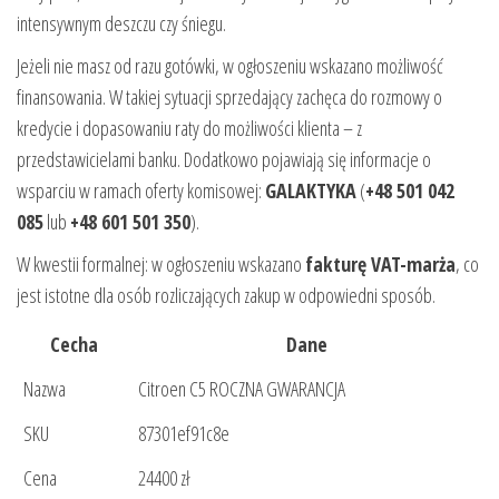
intensywnym deszczu czy śniegu.
Jeżeli nie masz od razu gotówki, w ogłoszeniu wskazano możliwość
finansowania. W takiej sytuacji sprzedający zachęca do rozmowy o
kredycie i dopasowaniu raty do możliwości klienta – z
przedstawicielami banku. Dodatkowo pojawiają się informacje o
wsparciu w ramach oferty komisowej:
GALAKTYKA
(
+48 501 042
085
lub
+48 601 501 350
).
W kwestii formalnej: w ogłoszeniu wskazano
fakturę VAT-marża
, co
jest istotne dla osób rozliczających zakup w odpowiedni sposób.
Cecha
Dane
Nazwa
Citroen C5 ROCZNA GWARANCJA
SKU
87301ef91c8e
Cena
24400 zł