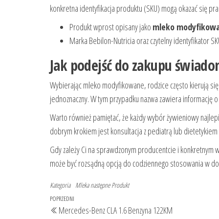
konkretna identyfikacja produktu (SKU) mogą okazać się pr
Produkt wprost opisany jako
mleko modyfikowan
Marka Bebilon-Nutricia oraz czytelny identyfikator S
Jak podejść do zakupu świado
Wybierając mleko modyfikowane, rodzice często kierują się 
jednoznaczny. W tym przypadku nazwa zawiera informację o
Warto również pamiętać, że każdy wybór żywieniowy najlepi
dobrym krokiem jest konsultacja z pediatrą lub dietetykiem
Gdy zależy Ci na sprawdzonym producentcie i konkretnym w
może być rozsądną opcją do codziennego stosowania w d
Kategoria
Mleka następne
Produkt
Nawigacja
Poprzedni
POPRZEDNI
Mercedes-Benz CLA 1.6 Benzyna 122KM
wpisu
wpis