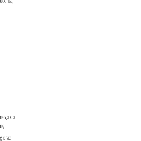
ducenta,
anego do
nę.
g oraz