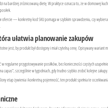
 na bardziej zróżnicowaną dietę. W praktyce oznacza to, że w domowej kuch
posiłek.
u w ofercie — konkretny kod SKU pomaga w szybkim sprawdzeniu, czy wybiera
.
która ułatwia planowanie zakupów
istotne jest, by produkt był dostępny i miał czytelną cenę. Opisywany wariant 
ć w regularne przygotowywanie posiłków, bez konieczności częstych uzupełni
a zapas”, szczególnie w tygodniach, gdy trudno szybko zrobić kolejne zakupy.
lony etap żywienia i konkretną pojemność, ten produkt spełnia te oczekiwan
hniczne