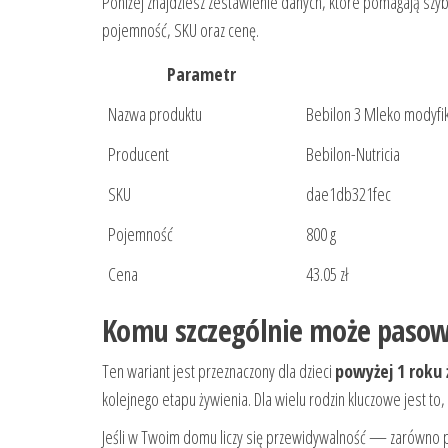
Poniżej znajdziesz zestawienie danych, które pomagają sz
pojemność, SKU oraz cenę.
Parametr
Nazwa produktu
Bebilon 3 Mleko modyfi
Producent
Bebilon-Nutricia
SKU
dae1db321fec
Pojemność
800 g
Cena
43.05 zł
Komu szczególnie może pasow
Ten wariant jest przeznaczony dla dzieci
powyżej 1 roku 
kolejnego etapu żywienia. Dla wielu rodzin kluczowe jest to,
Jeśli w Twoim domu liczy się przewidywalność — zarówno 