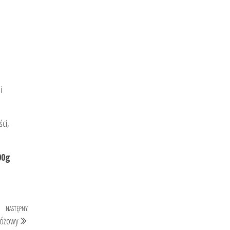
i
ści,
00g
NASTĘPNY
Następny
Różowy
wpis