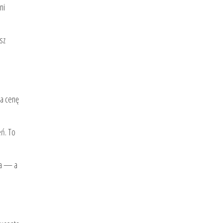
ni
sz
ma cenę
eń. To
ia — a