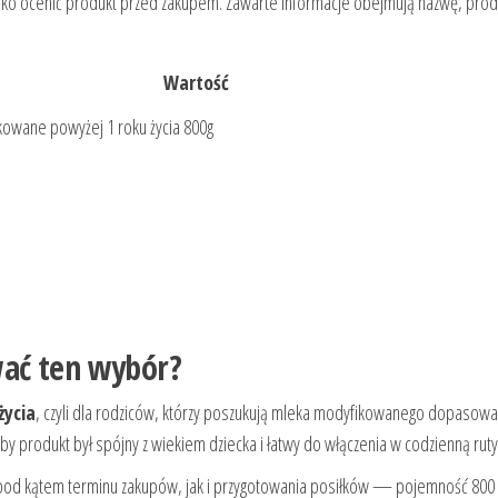
ybko ocenić produkt przed zakupem. Zawarte informacje obejmują nazwę, pro
Wartość
kowane powyżej 1 roku życia 800g
ać ten wybór?
życia
, czyli dla rodziców, którzy poszukują mleka modyfikowanego dopasow
 by produkt był spójny z wiekiem dziecka i łatwy do włączenia w codzienną ruty
pod kątem terminu zakupów, jak i przygotowania posiłków — pojemność 800 