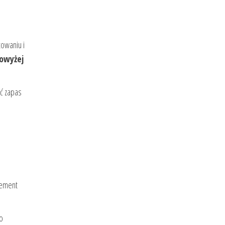
towaniu i
owyżej
ć zapas
lement
o