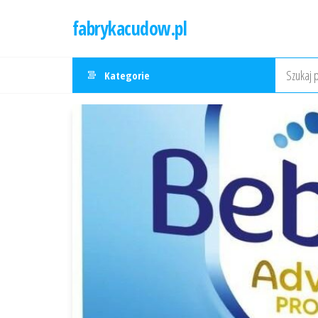
Przejdź
fabrykacudow.pl
do
treści
Kategorie