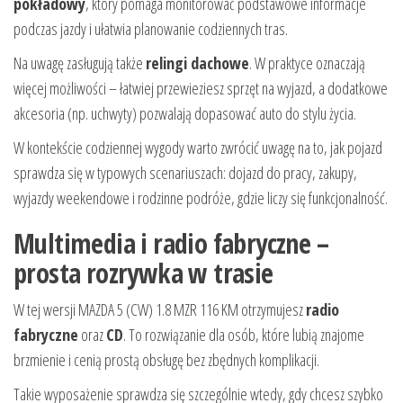
pokładowy
, który pomaga monitorować podstawowe informacje
podczas jazdy i ułatwia planowanie codziennych tras.
Na uwagę zasługują także
relingi dachowe
. W praktyce oznaczają
więcej możliwości – łatwiej przewieziesz sprzęt na wyjazd, a dodatkowe
akcesoria (np. uchwyty) pozwalają dopasować auto do stylu życia.
W kontekście codziennej wygody warto zwrócić uwagę na to, jak pojazd
sprawdza się w typowych scenariuszach: dojazd do pracy, zakupy,
wyjazdy weekendowe i rodzinne podróże, gdzie liczy się funkcjonalność.
Multimedia i radio fabryczne –
prosta rozrywka w trasie
W tej wersji MAZDA 5 (CW) 1.8 MZR 116 KM otrzymujesz
radio
fabryczne
oraz
CD
. To rozwiązanie dla osób, które lubią znajome
brzmienie i cenią prostą obsługę bez zbędnych komplikacji.
Takie wyposażenie sprawdza się szczególnie wtedy, gdy chcesz szybko