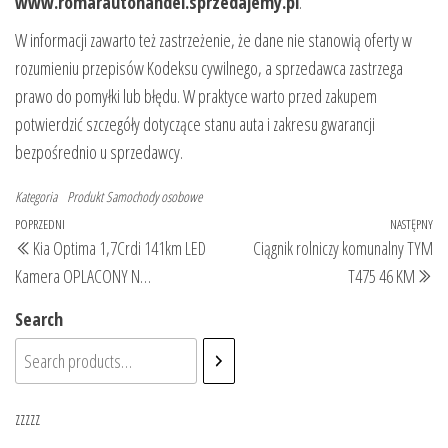
www.romarautohandel.sprzedajemy.pl
.
W informacji zawarto też zastrzeżenie, że dane nie stanowią oferty w
rozumieniu przepisów Kodeksu cywilnego, a sprzedawca zastrzega
prawo do pomyłki lub błędu. W praktyce warto przed zakupem
potwierdzić szczegóły dotyczące stanu auta i zakresu gwarancji
bezpośrednio u sprzedawcy.
Kategoria
Produkt
Samochody osobowe
Nawigacja
Poprzedni
POPRZEDNI
NASTĘPNY
Na
Kia Optima 1,7Crdi 141km LED
Ciągnik rolniczy komunalny TYM
wpisu
wpis
wp
Kamera OPLACONY N…
T475 46 KM
Search
zzzzz