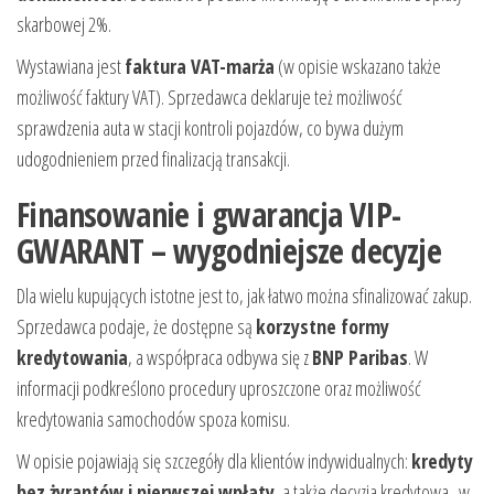
skarbowej 2%.
Wystawiana jest
faktura VAT-marża
(w opisie wskazano także
możliwość faktury VAT). Sprzedawca deklaruje też możliwość
sprawdzenia auta w stacji kontroli pojazdów, co bywa dużym
udogodnieniem przed finalizacją transakcji.
Finansowanie i gwarancja VIP-
GWARANT – wygodniejsze decyzje
Dla wielu kupujących istotne jest to, jak łatwo można sfinalizować zakup.
Sprzedawca podaje, że dostępne są
korzystne formy
kredytowania
, a współpraca odbywa się z
BNP Paribas
. W
informacji podkreślono procedury uproszczone oraz możliwość
kredytowania samochodów spoza komisu.
W opisie pojawiają się szczegóły dla klientów indywidualnych:
kredyty
bez żyrantów i pierwszej wpłaty
, a także decyzja kredytowa „w