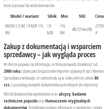
może pasować do wielu kierowców.
Model / wariant
Silnik
Moc
SKU
Cena
MAZDA 5 (CW) 1.8 MZR 116
1.8
116
23700
4fb7259acd9b
KM
MZR
KM
zł
Zakup z dokumentacją i wsparciem
sprzedawcy – jak wygląda proces
W ofercie pojawia się informacja, że firma prowadzi działalność od
2000 roku
i działa jako bezpośredni importer używanych aut z Niemiec.
Sprzedawca wskazuje, że samochody są w stałej ofercie (około
80
szt.
) i posiadają komplet dokumentów potrzebnych do rejestracji.
Wśród dokumentów wymieniono m.in.
akcyzę
,
badanie
techniczne pojazdu
oraz
tłumaczenie oryginalnych
dokumentów
. Dodatkowo podano informację o zwolnieniu z opłaty