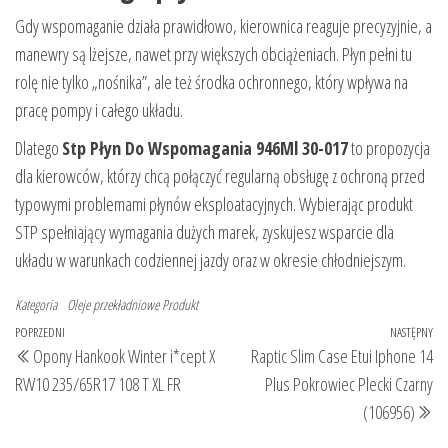
Gdy wspomaganie działa prawidłowo, kierownica reaguje precyzyjnie, a
manewry są lżejsze, nawet przy większych obciążeniach. Płyn pełni tu
rolę nie tylko „nośnika”, ale też środka ochronnego, który wpływa na
pracę pompy i całego układu.
Dlatego
Stp Płyn Do Wspomagania 946Ml 30-017
to propozycja
dla kierowców, którzy chcą połączyć regularną obsługę z ochroną przed
typowymi problemami płynów eksploatacyjnych. Wybierając produkt
STP spełniający wymagania dużych marek, zyskujesz wsparcie dla
układu w warunkach codziennej jazdy oraz w okresie chłodniejszym.
Kategoria
Oleje przekładniowe
Produkt
Nawigacja
Poprzedni
POPRZEDNI
NASTĘPNY
Na
Opony Hankook Winter i*cept X
Raptic Slim Case Etui Iphone 14
wpisu
wpis
wp
RW10 235/65R17 108 T XL FR
Plus Pokrowiec Plecki Czarny
(106956)