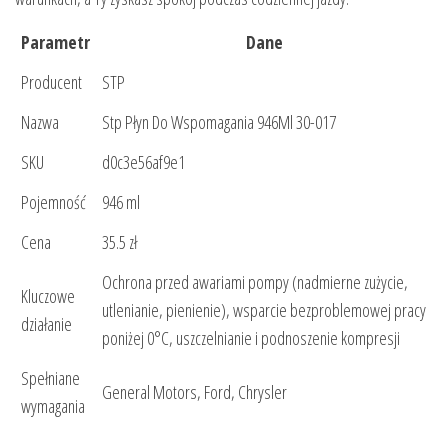
Parametr
Dane
Producent
STP
Nazwa
Stp Płyn Do Wspomagania 946Ml 30-017
SKU
d0c3e56af9e1
Pojemność
946 ml
Cena
35.5 zł
Ochrona przed awariami pompy (nadmierne zużycie,
Kluczowe
utlenianie, pienienie), wsparcie bezproblemowej pracy
działanie
poniżej 0°C, uszczelnianie i podnoszenie kompresji
Spełniane
General Motors, Ford, Chrysler
wymagania