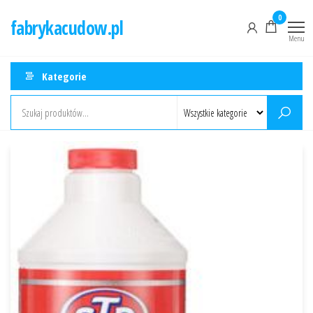
Przejdź
0
fabrykacudow.pl
do
Menu
treści
Kategorie