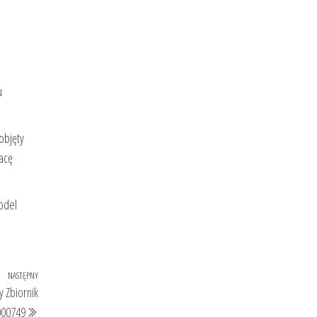
u
objęty
acę
odel
NASTĘPNY
Następny
 Zbiornik
wpis
000749