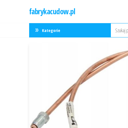
Przejdź
fabrykacudow.pl
do
treści
Kategorie