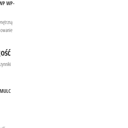
 WP WP-
nętrzną
asowanie
ość
zynniki
AMULC