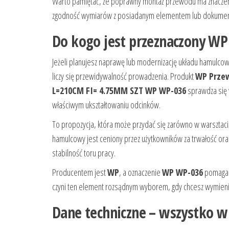
Warto pamiętać, że poprawny montaż przewodu ma znaczenie
zgodność wymiarów z posiadanym elementem lub dokumen
Do kogo jest przeznaczony WP
Jeżeli planujesz naprawę lub modernizację układu hamulcow
liczy się przewidywalność prowadzenia. Produkt
WP Prze
L=210CM FI= 4.75MM SZT WP WP-036
sprawdza się w
właściwym ukształtowaniu odcinków.
To propozycja, która może przydać się zarówno w warsztaci
hamulcowy jest ceniony przez użytkowników za trwałość ora
stabilność toru pracy.
Producentem jest
WP
, a oznaczenie
WP WP-036
pomaga w
czyni ten element rozsądnym wyborem, gdy chcesz wymieni
Dane techniczne – wszystko w