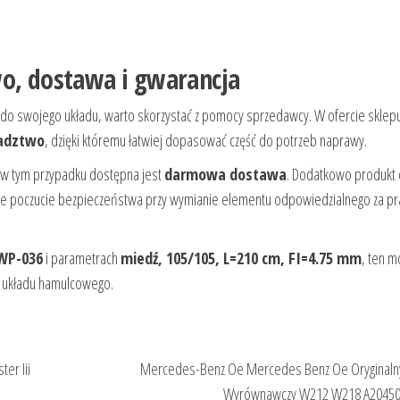
wo, dostawa i gwarancja
 do swojego układu, warto skorzystać z pomocy sprzedawcy. W ofercie sklep
radztwo
, dzięki któremu łatwiej dopasować część do potrzeb naprawy.
 w tym przypadku dostępna jest
darmowa dostawa
. Dodatkowo produkt 
ksze poczucie bezpieczeństwa przy wymianie elementu odpowiedzialnego za pr
WP-036
i parametrach
miedź, 105/105, L=210 cm, FI=4.75 mm
, ten m
 układu hamulcowego.
er Iii
Mercedes-Benz Oe Mercedes Benz Oe Oryginalny
Wyrównawczy W212 W218 A2045