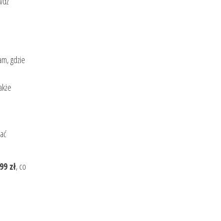
wdź
am, gdzie
akże
mać
99 zł
, co