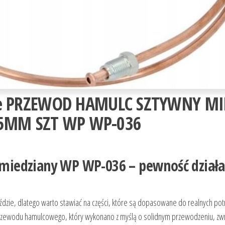
e PRZEWOD HAMULC SZTYWNY MI
75MM SZT WP WP-036
iedziany WP WP-036 – pewność działa
dzie, dlatego warto stawiać na części, które są dopasowane do realnych potr
z przewodu hamulcowego, który wykonano z myślą o solidnym przewodzeniu, zw