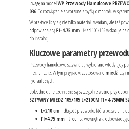
uwagę na model
WP Przewody Hamulcowe PRZEWOD
036
. To rozwiązanie stworzone z myślą o montażu w syste
W praktyce liczy się nie tylko materiał i wymiary, ale też 
odpowiadającą
FI=4.75 mm
. Układ 105/105 wskazuje na
do instalacji.
Kluczowe parametry przewodu
Przewody hamulcowe sztywne są wybierane wtedy, gdy potrz
mechaniczne. W tym przypadku zastosowano
miedź
, czyl
hydraulicznych.
Dokładne dane techniczne są szczególnie ważne przy dobo
SZTYWNY MIEDZ 105/105 L=210CM FI= 4.75MM S
L=210 cm
– długość przewodu, która pozwala na do
FI=4.75 mm
– średnica wewnętrzna odpowiadając