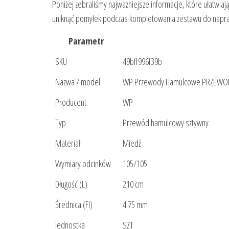
Poniżej zebraliśmy najważniejsze informacje, które ułatwia
uniknąć pomyłek podczas kompletowania zestawu do napr
Parametr
SKU
49bff996f39b
Nazwa / model
WP Przewody Hamulcowe PRZEWOD
Producent
WP
Typ
Przewód hamulcowy sztywny
Materiał
Miedź
Wymiary odcinków
105/105
Długość (L)
210 cm
Średnica (FI)
4.75 mm
Jednostka
SZT