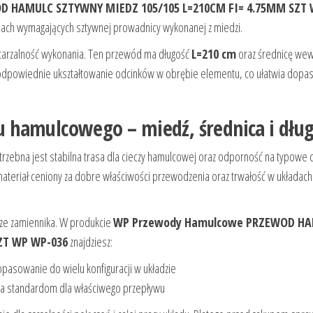
 HAMULC SZTYWNY MIEDZ 105/105 L=210CM FI= 4.75MM SZT
mach wymagających sztywnej prowadnicy wykonanej z miedzi.
powtarzalność wykonania. Ten przewód ma długość
L=210 cm
oraz średnicę wew
 odpowiednie ukształtowanie odcinków w obrębie elementu, co ułatwia dop
 hamulcowego – miedź, średnica i dług
ebna jest stabilna trasa dla cieczy hamulcowej oraz odporność na typowe c
i materiał ceniony za dobre właściwości przewodzenia oraz trwałość w układach
rze zamiennika. W produkcie
WP Przewody Hamulcowe PRZEWOD H
ZT WP WP-036
znajdziesz:
pasowanie do wielu konfiguracji w układzie
a standardom dla właściwego przepływu