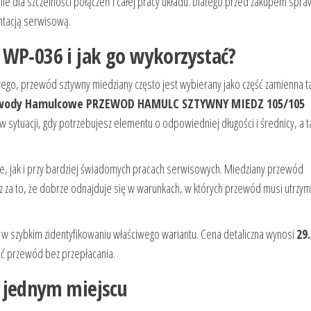
 dla szczelności połączeń i całej pracy układu. Dlatego przed zakupem spra
tacją serwisową.
 WP-036 i jak go wykorzystać?
ego, przewód sztywny miedziany często jest wybierany jako część zamienna t
wody Hamulcowe PRZEWOD HAMULC SZTYWNY MIEDZ 105/105
 sytuacji, gdy potrzebujesz elementu o odpowiedniej długości i średnicy, a t
e, jak i przy bardziej świadomych pracach serwisowych. Miedziany przewód
z za to, że dobrze odnajduje się w warunkach, w których przewód musi utrzy
 szybkim zidentyfikowaniu właściwego wariantu. Cena detaliczna wynosi
29.
ć przewód bez przepłacania.
 jednym miejscu