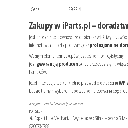
Cena
29.99 zł
Zakupy w iParts.pl – doradzt
Jeśli chcesz mieć pewność, że dobierasz właściwy przewód
internetowego iParts.pl otrzymujesz
profesjonalne do
Ważnym elementem zakupów jest też komfort logistyczny –
jest
gwarancją producenta
, co przekłada się na wię
hamulców.
Jeżeli interesuje Cię konkretnie przewód o oznaczeniu
WP 
będzie trafnym wyborem podczas kompletowania części do
Kategoria
Produkt
Przewody hamulcowe
Nawigacja
Poprzedni
POPRZEDNI
Expert Line Mechanizm Wycieraczek Silnik Movano B Mast
wpisu
wpis
8200734788