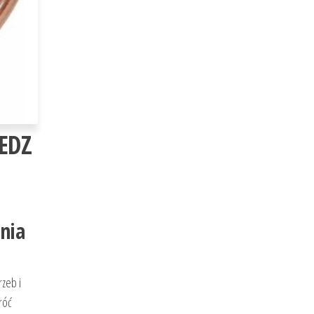
EDZ
nia
zeb i
róć