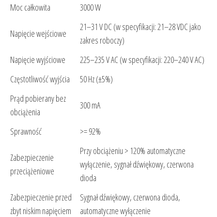
Moc całkowita
3000 W
21–31 V DC (w specyfikacji: 21–28 VDC jako
Napięcie wejściowe
zakres roboczy)
Napięcie wyjściowe
225–235 V AC (w specyfikacji: 220–240 V AC)
Częstotliwość wyjścia
50 Hz (±5%)
Prąd pobierany bez
300 mA
obciążenia
Sprawność
>= 92%
Przy obciążeniu > 120% automatyczne
Zabezpieczenie
wyłączenie, sygnał dźwiękowy, czerwona
przeciążeniowe
dioda
Zabezpieczenie przed
Sygnał dźwiękowy, czerwona dioda,
zbyt niskim napięciem
automatyczne wyłączenie