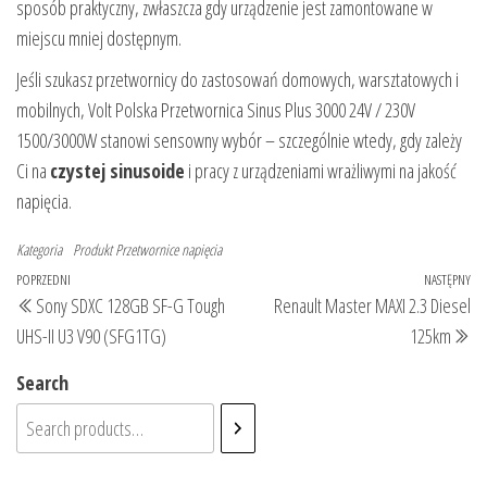
sposób praktyczny, zwłaszcza gdy urządzenie jest zamontowane w
miejscu mniej dostępnym.
Jeśli szukasz przetwornicy do zastosowań domowych, warsztatowych i
mobilnych, Volt Polska Przetwornica Sinus Plus 3000 24V / 230V
1500/3000W stanowi sensowny wybór – szczególnie wtedy, gdy zależy
Ci na
czystej sinusoide
i pracy z urządzeniami wrażliwymi na jakość
napięcia.
Kategoria
Produkt
Przetwornice napięcia
Nawigacja
Poprzedni
POPRZEDNI
NASTĘPNY
Na
Sony SDXC 128GB SF-G Tough
Renault Master MAXI 2.3 Diesel
wpisu
wpis
wp
UHS-II U3 V90 (SFG1TG)
125km
Search