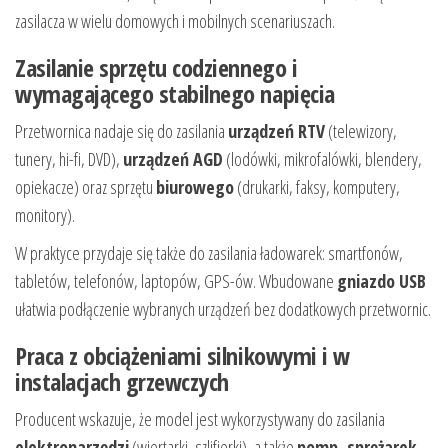
zasilacza w wielu domowych i mobilnych scenariuszach.
Zasilanie sprzętu codziennego i
wymagającego stabilnego napięcia
Przetwornica nadaje się do zasilania
urządzeń RTV
(telewizory,
tunery, hi-fi, DVD),
urządzeń AGD
(lodówki, mikrofalówki, blendery,
opiekacze) oraz sprzętu
biurowego
(drukarki, faksy, komputery,
monitory).
W praktyce przydaje się także do zasilania ładowarek: smartfonów,
tabletów, telefonów, laptopów, GPS-ów. Wbudowane
gniazdo USB
ułatwia podłączenie wybranych urządzeń bez dodatkowych przetwornic.
Praca z obciążeniami silnikowymi i w
instalacjach grzewczych
Producent wskazuje, że model jest wykorzystywany do zasilania
elektronarzędzi
(wiertarki, szlifierki), a także
pomp, sprężarek