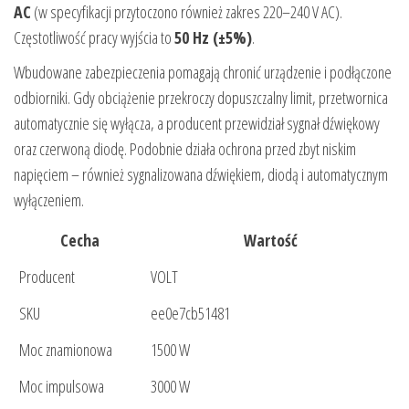
AC
(w specyfikacji przytoczono również zakres 220–240 V AC).
Częstotliwość pracy wyjścia to
50 Hz (±5%)
.
Wbudowane zabezpieczenia pomagają chronić urządzenie i podłączone
odbiorniki. Gdy obciążenie przekroczy dopuszczalny limit, przetwornica
automatycznie się wyłącza, a producent przewidział sygnał dźwiękowy
oraz czerwoną diodę. Podobnie działa ochrona przed zbyt niskim
napięciem – również sygnalizowana dźwiękiem, diodą i automatycznym
wyłączeniem.
Cecha
Wartość
Producent
VOLT
SKU
ee0e7cb51481
Moc znamionowa
1500 W
Moc impulsowa
3000 W