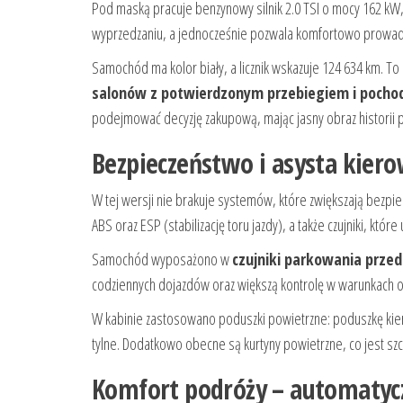
Pod maską pracuje benzynowy silnik 2.0 TSI o mocy 162 kW, 
wyprzedzaniu, a jednocześnie pozwala komfortowo prowadzi
Samochód ma kolor biały, a licznik wskazuje 124 634 km. T
salonów z potwierdzonym przebiegiem i pochod
podejmować decyzję zakupową, mając jasny obraz historii 
Bezpieczeństwo i asysta kiero
W tej wersji nie brakuje systemów, które zwiększają bezpi
ABS oraz ESP (stabilizację toru jazdy), a także czujniki, kt
Samochód wyposażono w
czujniki parkowania przedn
codziennych dojazdów oraz większą kontrolę w warunkach o
W kabinie zastosowano poduszki powietrzne: poduszkę kier
tylne. Dodatkowo obecne są kurtyny powietrzne, co jest szc
Komfort podróży – automatycz