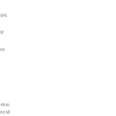
odelu
. W
lnie
 ekran,
asę lub