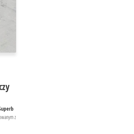
czy
Superb
towanym z