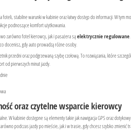
da foteli, stabilne warunki w kabinie oraz łatwy dostęp do informacji. W tym m
unkcje podnoszące komfort użytkowania.
wo zarówno fotel kierowcy, jak i pasażera są
elektrycznie regulowane
 co docenisz, gdy auto prowadzą różne osoby.
ietnik przedni oraz podgrzewaną szybę czołową. To rozwiązania, które szczegó
ort od pierwszych minut jazdy.
ednie
łowa
ność oraz czytelne wsparcie kierowcy
alne. W kabinie dostępne są elementy takie jak nawigacja GPS oraz dotykowy
arówno podczas jazdy po mieście, jak i w trasie, gdy chcesz szybko zmienić tr