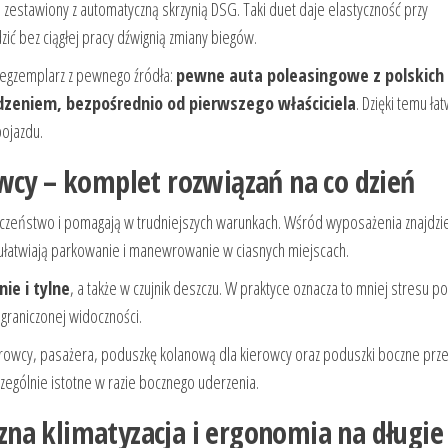
zestawiony z automatyczną skrzynią DSG. Taki duet daje elastyczność przy
ć bez ciągłej pracy dźwignią zmiany biegów.
o egzemplarz z pewnego źródła:
pewne auta poleasingowe z polskich
zeniem, bezpośrednio od pierwszego właściciela
. Dzięki temu łat
pojazdu.
wcy – komplet rozwiązań na co dzień
eczeństwo i pomagają w trudniejszych warunkach. Wśród wyposażenia znajdzie
óre ułatwiają parkowanie i manewrowanie w ciasnych miejscach.
ie i tylne
, a także w czujnik deszczu. W praktyce oznacza to mniej stresu p
graniczonej widoczności.
owcy, pasażera, poduszkę kolanową dla kierowcy oraz poduszki boczne prze
zególnie istotne w razie bocznego uderzenia.
na klimatyzacja i ergonomia na długie