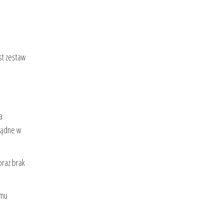
st zestaw
a
zsądne w
oraz brak
emu