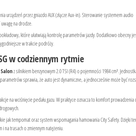
nia urządzeń przez gniazdo AUX (złącze Aux-in). Sterowanie systemem audio
ć uwagę na drodze.
pokładowy, które ułatwiają kontrolę parametrów jazdy. Dodatkowo obecny je
ygodniejsze w trakcie podróży.
 DSG w codziennym rytmie
 Salon
z silnikiem benzynowym 2.0 TSI (R4) o pojemności 1984 cm³. Jednostk
m parametrów sprawia, że auto jest dynamiczne, a jednocześnie może być ro
akcje na wciśnięcie pedału gazu. W praktyce oznacza to komfort prowadzenia 
 drogowych.
kie jak tempomat oraz system wspomagania hamowania City Safety. Dzięki t
m i na trasach o zmiennym natężeniu.