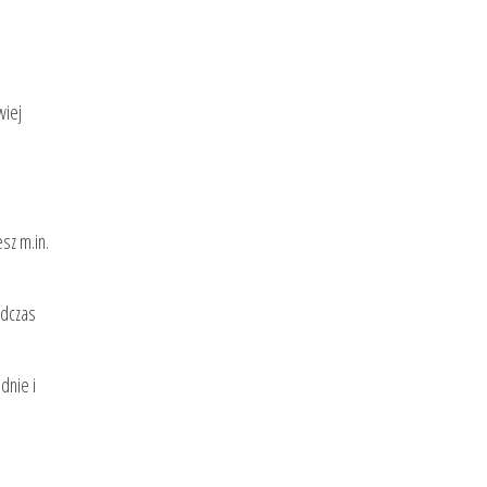
wiej
sz m.in.
odczas
dnie i