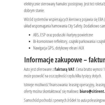
elektrycznie sterowany hamulec postojowy. Jest też roleta 
dobrym stanie.
Wśród systemów wspierających kierowcę pojawia się EBA
układ wspomagania hamowania City Safety. Dodatkowo samoc
ABS, ESP oraz poduszki i kurtyny powietrzne
Bi-ksenonowe reflektory, czujniki parkowania i czujn
Nawigacja GPS, dotykowy ekran i AUX
Informacje zakupowe – faktur
Auto jest oferowane z
fakturą VAT
. Cena brutto wynosi 1
może pozwolić na oszczędności rzędu kilku tysięcy złotych.
Istnieje możliwość finansowania: leasing operacyjny, leasin
oferty można skontaktować się mailowo:
biuro@citirent.
Samochód pochodzi z pewnych źródeł: to auta poleasingow