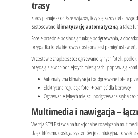
trasy
Kiedy planujesz dłuższe wyjazdy, liczy się każdy detal: wygo
zastosowano
klimatyzację automatyczną
, a także f
Fotele przednie posiadają funkcję podgrzewania, a dodatko
przypadku fotela kierowcy dostępna jest pamięć ustawień,
W zestawie znajdziesz też ogrzewanie tylnych foteli, podłok
przydają się w chłodniejszych miesiącach i poprawiają komf
Automatyczna klimatyzacja i podgrzewane fotele prz
Elektryczna regulacja foteli + pamięć dla kierowcy
Ogrzewanie tylnych miejsc i podgrzewana szyba czo
Multimedia i nawigacja – łącz
Wersja STYLE stawia na funkcjonalne rozwiązania multimedi
dzięki któremu obsługa systemów jest intuicyjna. To ważne z