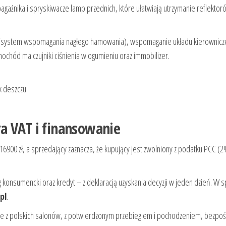
bagażnika i spryskiwacze lamp przednich, które ułatwiają utrzymanie reflekto
 (system wspomagania nagłego hamowania), wspomaganie układu kierownicz
hód ma czujniki ciśnienia w ogumieniu oraz immobilizer.
ik deszczu
a VAT i finansowanie
16900 zł, a sprzedający zaznacza, że kupujący jest zwolniony z podatku PCC (2
g konsumencki oraz kredyt – z deklaracją uzyskania decyzji w jeden dzień. W 
pl
.
e z polskich salonów, z potwierdzonym przebiegiem i pochodzeniem, bezpo