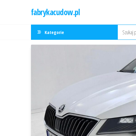
Przejdź
fabrykacudow.pl
do
treści
Kategorie