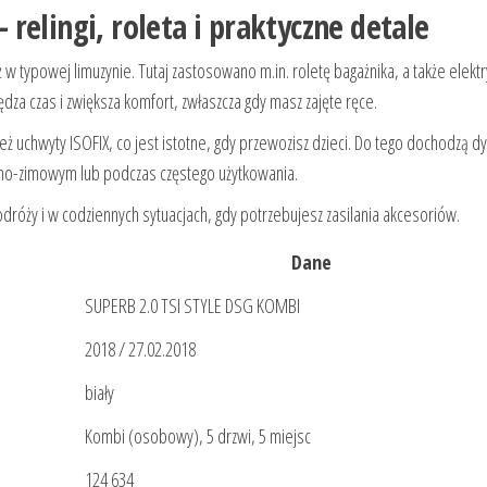
relingi, roleta i praktyczne detale
w typowej limuzynie. Tutaj zastosowano m.in. roletę bagażnika, a także elektr
dza czas i zwiększa komfort, zwłaszcza gdy masz zajęte ręce.
też uchwyty ISOFIX, co jest istotne, gdy przewozisz dzieci. Do tego dochodzą d
no-zimowym lub podczas częstego użytkowania.
dróży i w codziennych sytuacjach, gdy potrzebujesz zasilania akcesoriów.
Dane
SUPERB 2.0 TSI STYLE DSG KOMBI
2018 / 27.02.2018
biały
Kombi (osobowy), 5 drzwi, 5 miejsc
124 634