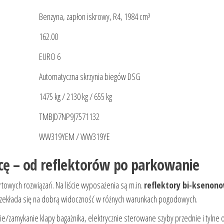
Benzyna, zapłon iskrowy, R4, 1984 cm³
162.00
EURO 6
Automatyczna skrzynia biegów DSG
1475 kg / 2130 kg / 655 kg
TMBJD7NP9J7571132
WW319YEM / WW319YE
icę – od reflektorów po parkowanie
ortowych rozwiązań. Na liście wyposażenia są m.in.
reflektory bi-ksenon
 przekłada się na dobrą widoczność w różnych warunkach pogodowych.
e/zamykanie klapy bagażnika, elektrycznie sterowane szyby przednie i tylne 