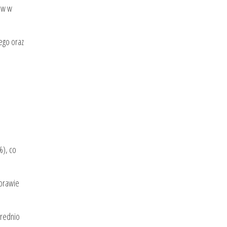
rów w
ego oraz
%), co
sprawie
średnio